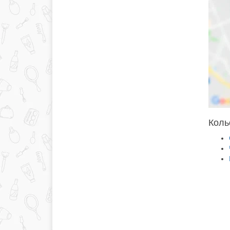
Кольо