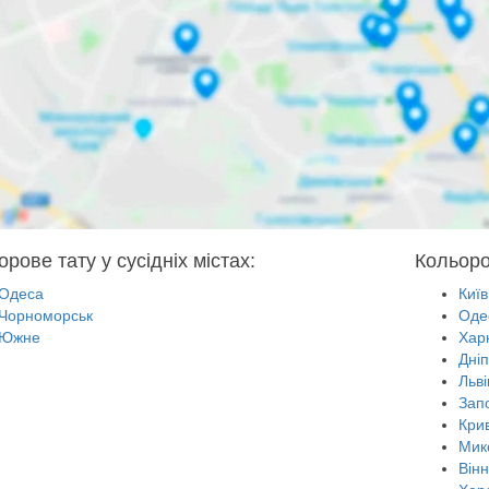
рове тату у сусідніх містах:
Кольоро
Одеса
Київ
Чорноморськ
Оде
Южне
Харк
Дні
Льві
Зап
Крив
Мик
Він