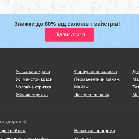
Знижки до 80% від салонів і майстрів!
Усі салони краси
Фарбування волосся
Деп
Усі майстри краси
Перманентний макіяж
Ма
Чоловіча стрижка
Макіяж
Тат
Жіноча стрижка
Лазерна епіляція
Ма
та здоров'я:
ацює рейтинг
Навчальні програми
ка використання cookie
Хештеги