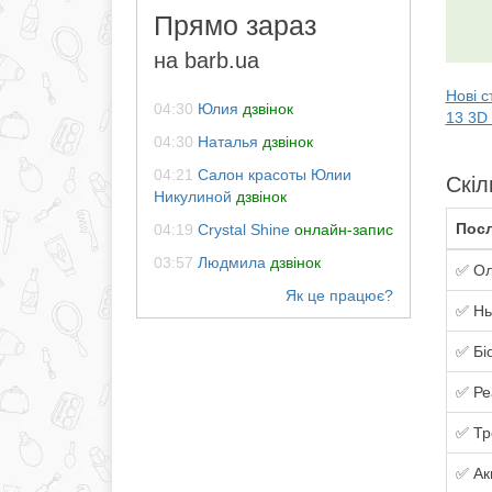
Прямо зараз
на barb.ua
Нові с
04:30
Юлия
дзвінок
13 3D 
04:30
Наталья
дзвінок
04:21
Салон красоты Юлии
Скіл
Никулиной
дзвінок
Посл
04:19
Crystal Shine
онлайн-запис
03:57
Людмила
дзвінок
✅ Ол
✅ Нь
✅ Бі
✅ Ре
✅ Тр
✅ Ак