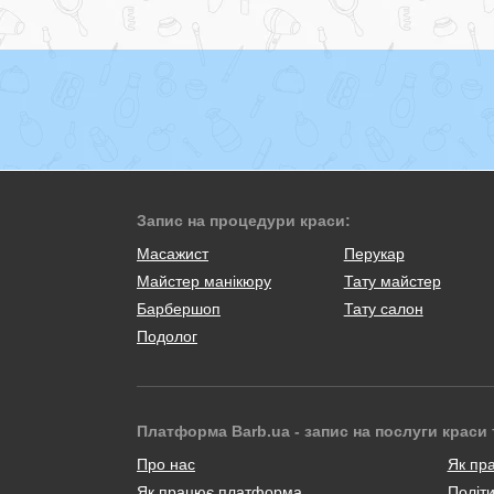
Запис на процедури краси:
Масажист
Перукар
Майстер манікюру
Тату майстер
Барбершоп
Тату салон
Подолог
Платформа Barb.ua - запис на послуги краси 
Про нас
Як пр
Як працює платформа
Політи