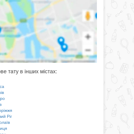
ве тату в інших містах:
са
ів
про
в
оріжжя
ий Ріг
олаїв
ниця