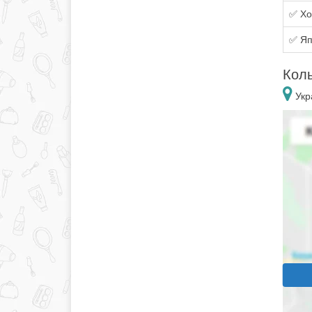
✅ Хо
✅ Яп
Коль
Укра