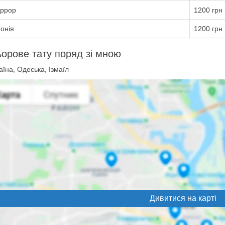
ррор
1200 грн
онія
1200 грн
орове тату поряд зі мною
їна, Одеська, Ізмаїл
Дивитися на карті