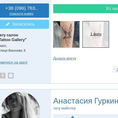
+38 (096) 763..
Усі по
показати номер
Записатись
1 фото
ату салон
Tattoo Gallery"
маїл,
улиця Вишнева, 8
Додати відгук
ивитися на карті
Анастасия Гуркин
тату майстер