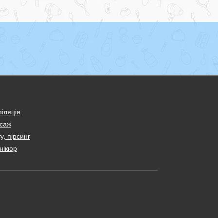
іляція
саж
у, пірсинг
нікюр