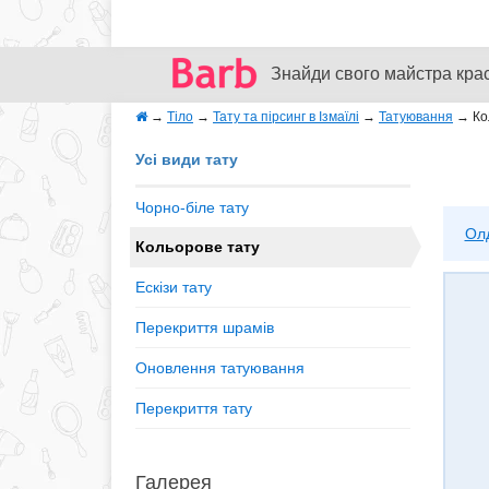
Знайди свого майстра кра
→
Тіло
→
Тату та пірсинг в Ізмаїлі
→
Татуювання
→
Ко
Усі види тату
Чорно-біле тату
Ол
Кольорове тату
Ескізи тату
Перекриття шрамів
Оновлення татуювання
Перекриття тату
Галерея