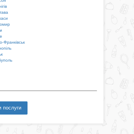
сон
ігів
тава
каси
омир
и
е
о-Франківськ
нопіль
ьк
іуполь
и послуги