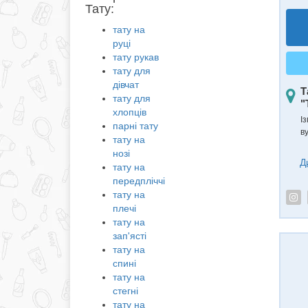
Тату:
тату на
руці
тату рукав
тату для
дівчат
Т
тату для
"
хлопців
Із
парні тату
в
тату на
нозі
Д
тату на
передпліччі
тату на
плечі
тату на
зап'ясті
тату на
спині
тату на
стегні
тату на