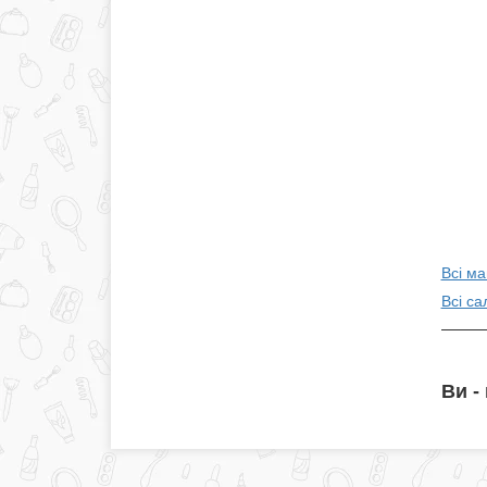
Всі ма
Всі са
Ви -