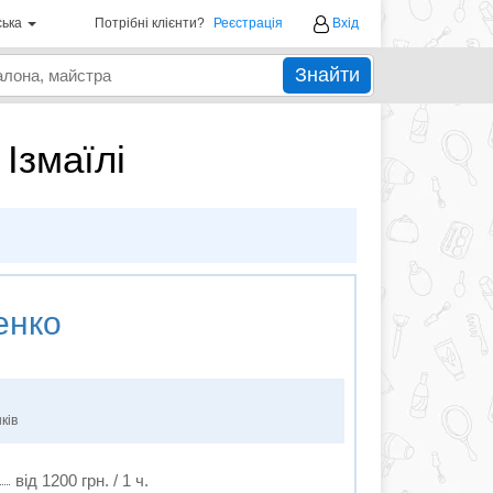
ська
Потрібні клієнти?
Реєстрація
Вхід
Знайти
Ізмаїлі
енко
ків
від 1200 грн. / 1 ч.