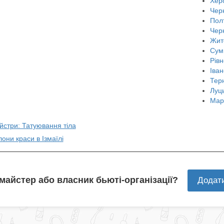
Хер
Черн
Пол
Чер
Жит
Сум
Рівн
Іван
Тер
Луц
Мар
йстри: Татуювання тіла
лони краси в Ізмаїлі
 майстер або власник бьюті-організації?
Додат