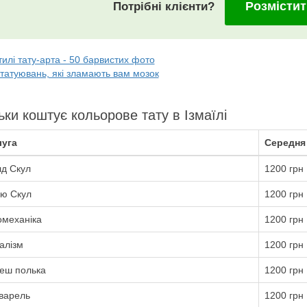
Розмістит
Потрібні клієнти?
тилі тату-арта - 50 барвистих фото
татуювань, які зламають вам мозок
ьки коштує кольорове тату в Ізмаїлі
уга
Середня 
д Скул
1200 грн
ю Скул
1200 грн
омеханіка
1200 грн
алізм
1200 грн
еш полька
1200 грн
варель
1200 грн