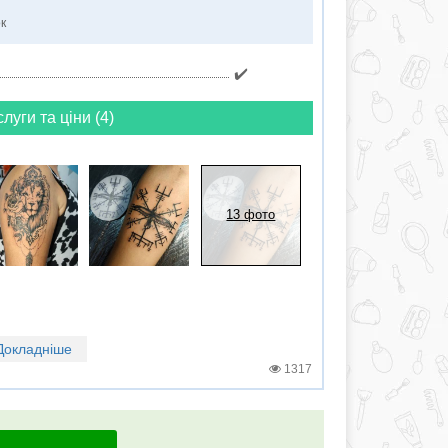
ок
✔️
слуги та ціни (4)
13 фото
Докладніше
1317