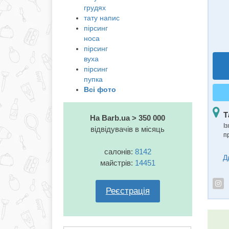
грудях
тату напис
пірсинг
носа
пірсинг
вуха
пірсинг
пупка
Всі фото
Т
На Barb.ua > 350 000
Із
відвідувачів в місяць
п
салонів:
8142
Д
майстрів:
14451
Реєстрація