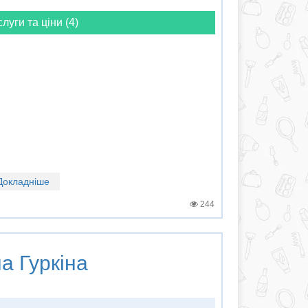
слуги та ціни (4)
Докладніше
244
а Гуркіна