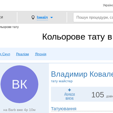
Україн
си
Ізмаїл
льорове тату
Кольорове тату в 
д Скул
Реалізм
Японія
Владимир Ковал
ВК
тату майстер
105
Додати
дзвін
відгук
Татуювання
на Barb вже 4р 10м