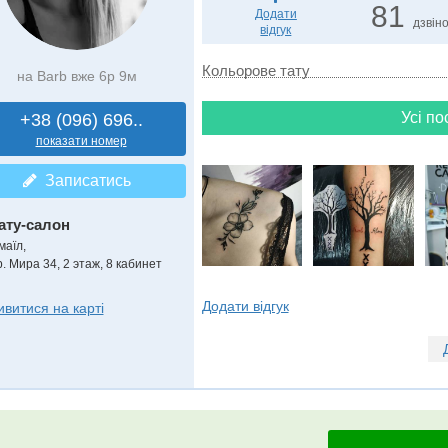
81
Додати
дзвін
відгук
Кольорове тату
на Barb вже 6р 9м
Усі по
+38 (096) 696..
показати номер
Записатись
ату-салон
маїл,
р. Мира 34, 2 этаж, 8 кабинет
Додати відгук
ивитися на карті