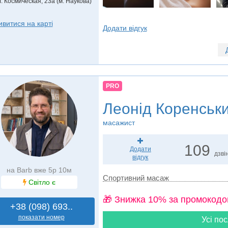
л. Космическая, 23а (м. Наукова)
ивитися на карті
Додати відгук
PRO
Леонід Коренськ
масажист
109
Додати
дзвін
відгук
на Barb вже 5р 10м
Спортивний масаж
Світло є
🎁 Знижка 10% за промокодо
+38 (098) 693..
показати номер
Усі пос