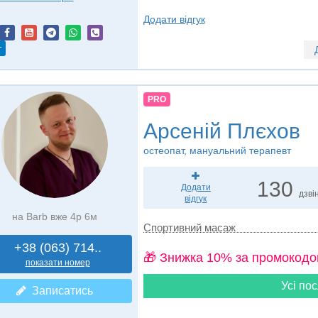
Додати відгук
т
PRO
Арсеній Плєхов
остеопат, мануальний терапевт
130
Додати
дзвін
відгук
на Barb вже 4р 6м
Спортивний масаж
+38 (063) 714..
🎁 Знижка 10% за промокодо
показати номер
Усі пос
Записатись