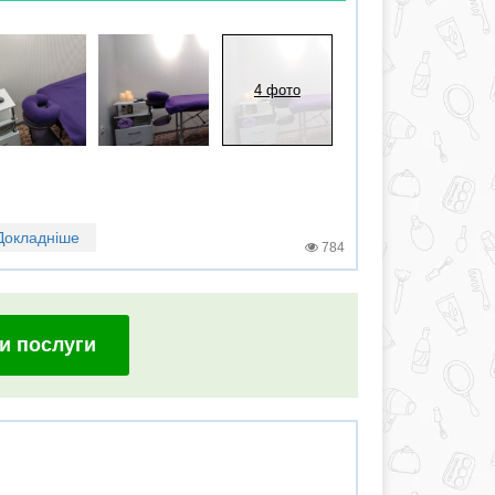
4 фото
Докладніше
784
и послуги