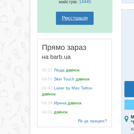
майстрів:
14445
Реєстрація
Прямо зараз
на barb.ua
05:02
Люда
дзвінок
04:58
Skin Touch
дзвінок
04:43
Laser by Max Tattoo
дзвінок
04:34
Ирина
дзвінок
04:01
дзвінок
М
"
Ха