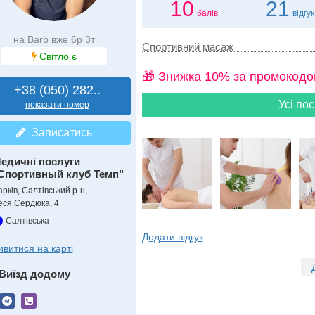
10
21
балів
відгук
на Barb вже 6р 3т
Спортивний масаж
Світло є
🎁 Знижка 10% за промокодо
+38 (050) 282..
Усі пос
показати номер
Записатись
едичні послуги
Спортивный клуб Темп"
рків, Салтівський р-н,
еся Сердюка, 4
Салтівська
Додати відгук
ивитися на карті
Виїзд додому