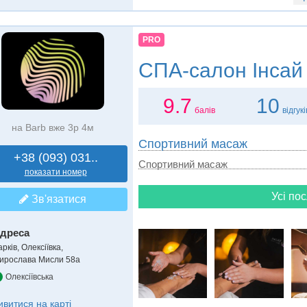
PRO
СПА-салон
Інсай
9.7
10
балів
відгукі
на Barb вже 3р 4м
Спортивний масаж
+38 (093) 031..
Спортивний масаж
показати номер
Усі пос
Зв'язатися
дреса
рків, Олексіївка
,
ирослава Мисли 58а
Олексіївська
ивитися на карті