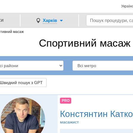
Україн
си
Харків
тивний масаж
Спортивний масаж 
видкий пошук з GPT
PRO
Констянтин Катк
масажист