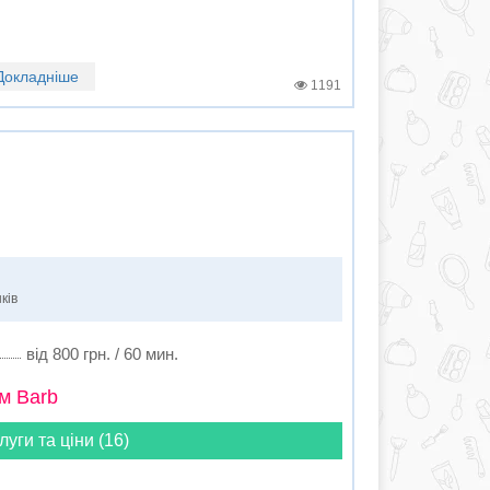
Докладніше
1191
ків
від 800 грн. / 60 мин.
м Barb
луги та ціни (16)