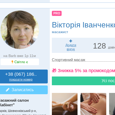
PRO
Вікторія Іванченк
масажист
128
Додати
дзвін
відгук
на Barb вже 1р 11м
Спортивний масаж
Світло є
🎁 Знижка 5% за промокодом
+38 (067) 186..
показати номер
Усі пос
Записатись
асажний салон
Кабінет"
рків, Шевченківський р-н,