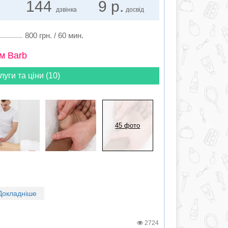
144
9 р.
дзвінка
досвід
800 грн. / 60 мин.
м Barb
луги та ціни (10)
45 фото
Докладніше
2724