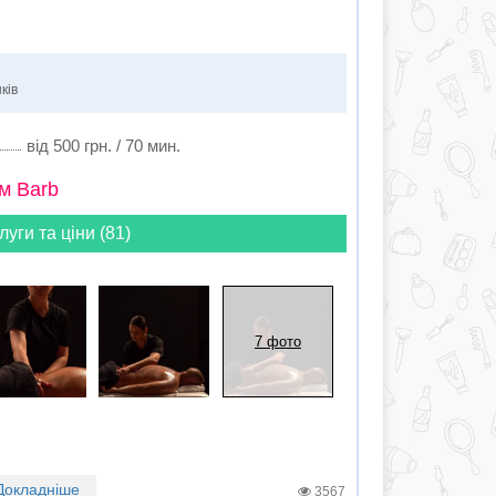
ків
від 500 грн. / 70 мин.
м Barb
луги та ціни (81)
7 фото
Докладніше
3567