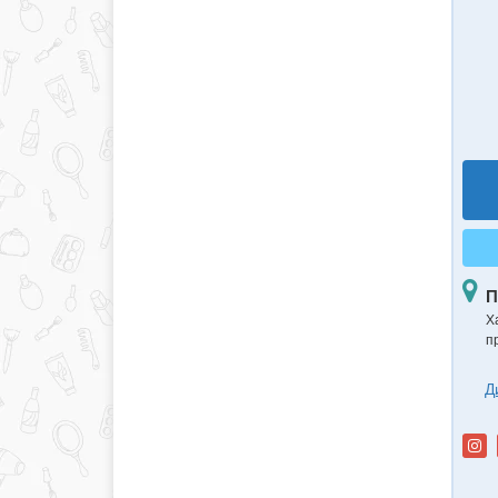
П
Ха
пр
Д