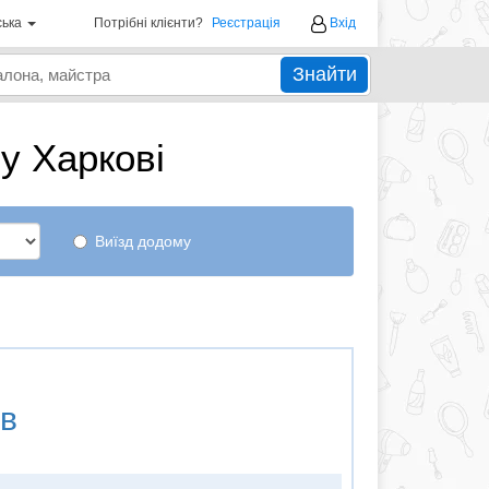
ська
Потрібні клієнти?
Реєстрація
Вхід
Знайти
у Харкові
Виїзд додому
ов