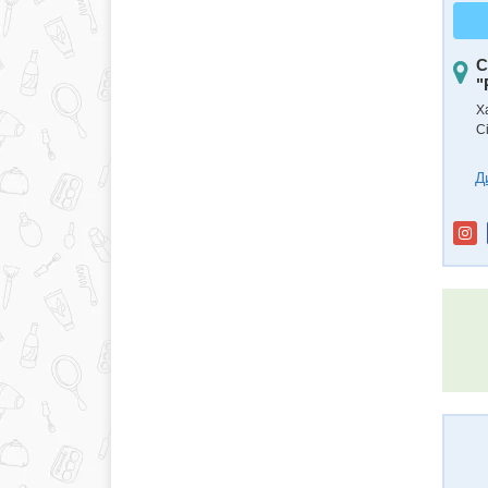
С
"
Ха
С
Д