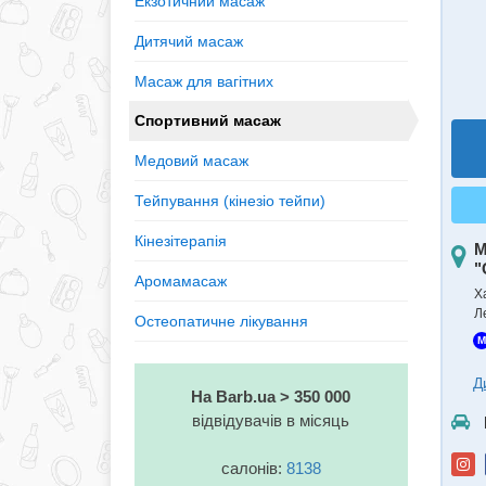
Екзотичний масаж
Дитячий масаж
Масаж для вагітних
Спортивний масаж
Медовий масаж
Тейпування (кінезiо тейпи)
Кінезітерапія
М
"
Аромамасаж
Ха
Л
Остеопатичне лікування
M
Д
На Barb.ua > 350 000
відвідувачів в місяць
салонів:
8138