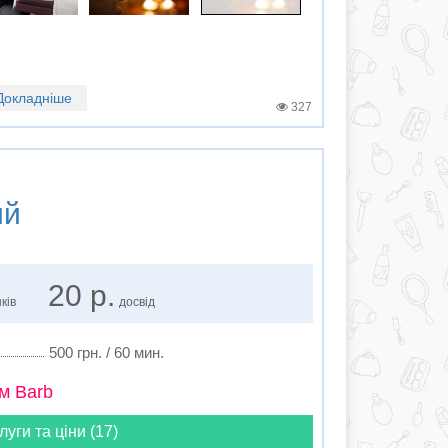
Докладніше
327
ий
20 р.
ків
досвід
500 грн. / 60 мин.
м Barb
луги та ціни (17)