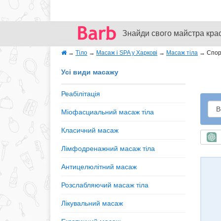
Знайди свого майстра кра
→
Тіло
→
Масаж і SPA у Харкові
→
Масаж тіла
→
Спор
Усі види масажу
Реабілітація
Міофасциальний масаж тіла
Класичний масаж
Ш
Лімфодренажний масаж тіла
Антицелюлітний масаж
Розслабляючий масаж тіла
Лікувальний масаж