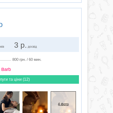
о
3 р.
ків
досвід
800 грн. / 60 мин.
 Barb
луги та ціни (12)
4 фото