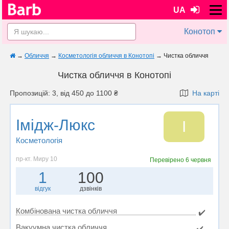
UA
Конотоп
→
Обличчя
→
Косметологія обличчя в Конотопі
→
Чистка обличчя
Чистка обличчя в Конотопі
Пропозицій: 3, від 450 до 1100 ₴
На карті
Імідж-Люкс
І
Косметологія
пр-кт. Миру 10
Перевірено
6 червня
1
100
відгук
дзвінків
Комбінована чистка обличчя
✔️
Вакуумна чистка обличчя
✔️