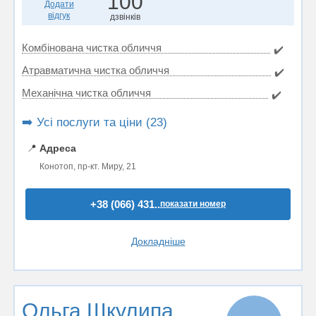
100
Додати
відгук
дзвінків
Комбінована чистка обличчя
✔️
Атравматична чистка обличчя
✔️
Механічна чистка обличчя
✔️
➡️ Усі послуги та ціни (23)
📍
Адреса
Конотоп, пр-кт. Мирy, 21
+38 (066) 431..
показати номер
Докладніше
Ольга Шкулипа