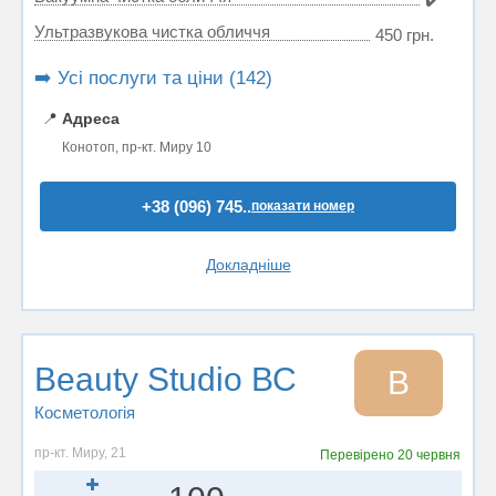
Ультразвукова чистка обличчя
450 грн.
➡️ Усі послуги та ціни (142)
📍
Адреса
Конотоп, пр-кт. Миру 10
+38 (096) 745..
показати номер
Докладніше
Вeauty Studio ВС
В
Косметологія
пр-кт. Мирy, 21
Перевірено
20 червня