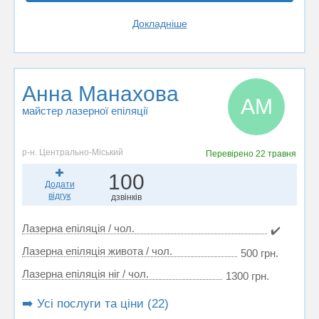
Докладніше
Анна Манахова
АМ
майстер лазерної епіляції
р-н. Центрально-Міський
Перевірено
22 травня
100
Додати
відгук
дзвінків
Лазерна епіляція / чол.
✔️
Лазерна епіляція живота / чол.
500 грн.
Лазерна епіляція ніг / чол.
1300 грн.
➡️ Усі послуги та ціни (22)