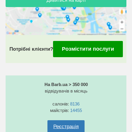
Дивитися на карті
Розмістити послуги
Потрібні клієнти?
На Barb.ua > 350 000
відвідувачів в місяць
салонів:
8136
майстрів:
14455
Реєстрація