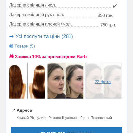
Лазерна епіляція / чол.
✔️
Лазерна епіляція рук / чол.
990 грн.
Лазерна епіляція плечей / чол.
750 грн.
➡️ Усі послуги та ціни (281)
🛍️ Товари (5)
🎁 Знижка 10% за промокодом Barb
22 фото
📍
Адреса
Кривий Ріг, вулиця Романа Шухевича, 9 р-н. Покровський