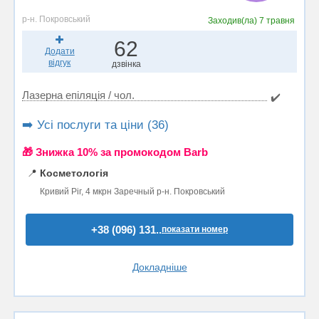
р-н. Покровський
Заходив(ла)
7 травня
62
Додати
відгук
дзвінка
Лазерна епіляція / чол.
✔️
➡️ Усі послуги та ціни (36)
🎁 Знижка 10% за промокодом Barb
📍
Косметологія
Кривий Ріг, 4 мкрн Заречный р-н. Покровський
+38 (096) 131..
показати номер
Докладніше