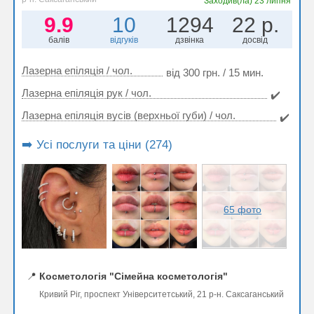
Заходив(ла)
23 липня
9.9
10
1294
22 р.
балів
відгуків
дзвінка
досвід
Лазерна епіляція / чол.
від 300 грн. / 15 мин.
Лазерна епіляція рук / чол.
✔️
Лазерна епіляція вусів (верхньої губи) / чол.
✔️
➡️ Усі послуги та ціни (274)
65 фото
📍
Косметологія "Сімейна косметологія"
Кривий Ріг, проспект Університетський, 21 р-н. Саксаганський