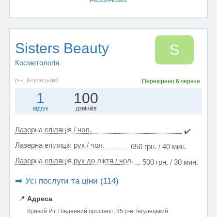
Sisters Beauty
S
Косметологія
р-н. Інгулецький
Перевірено
6 червня
1
100
відгук
дзвінків
Лазерна епіляція / чол.
✔️
Лазерна епіляція рук / чол.
650 грн. / 40 мин.
Лазерна епіляція рук до ліктя / чол.
500 грн. / 30 мин.
➡️ Усі послуги та ціни (114)
📍
Адреса
Кривий Ріг, Південний проспект, 35 р-н. Інгулецький