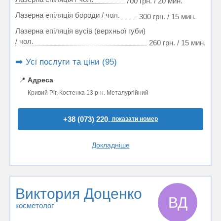
700 грн. / 20 мин.
Лазерна епіляція бороди / чол.
300 грн. / 15 мин.
Лазерна епіляція вусів (верхньої губи)
/ чол.
260 грн. / 15 мин.
➡️ Усі послуги та ціни (95)
📍
Адреса
Кривий Ріг, Костенка 13 р-н. Металургійний
+38 (073) 220..
показати номер
Докладніше
Виктория Доценко
ВД
косметолог