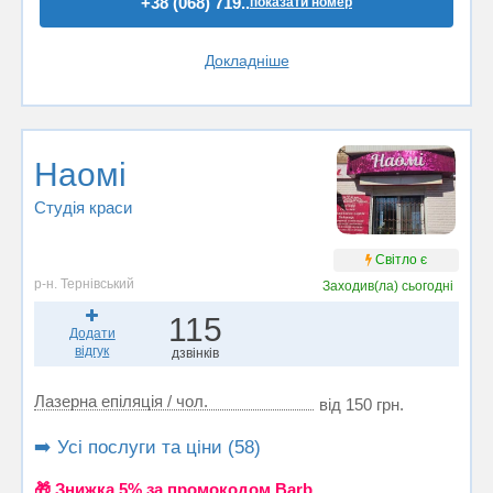
+38 (068) 719..
показати номер
Докладніше
Наомі
Студія краси
Світло є
р-н. Тернівський
Заходив(ла)
сьогодні
115
Додати
відгук
дзвінків
Лазерна епіляція / чол.
від 150 грн.
➡️ Усі послуги та ціни (58)
🎁 Знижка 5% за промокодом Barb