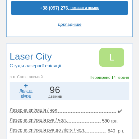
+38 (097) 276..
показати номер
Докладніше
Laser City
L
Студія лазерної епіляції
р-н. Саксаганський
Перевірено
14 червня
96
Додати
відгук
дзвінків
Лазерна епіляція / чол.
✔️
Лазерна епіляція рук / чол.
590 грн.
Лазерна епіляція рук до ліктя / чол.
840 грн.