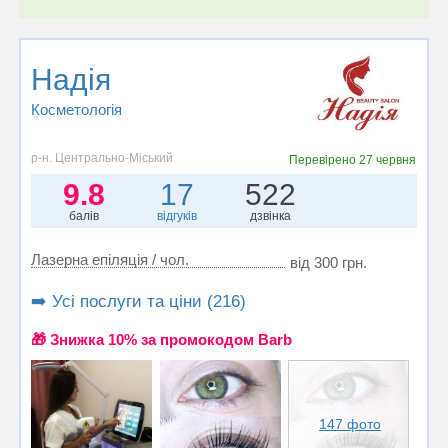
Надія
Косметологія
р-н. Центрально-Міський
Перевірено
27 червня
9.8
17
522
балів
відгуків
дзвінка
Лазерна епіляція / чол.
від 300 грн.
➡️ Усі послуги та ціни (216)
🎁 Знижка 10% за промокодом Barb
147 фото