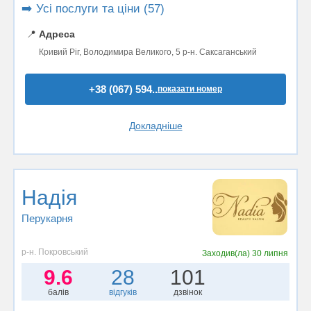
➡️ Усі послуги та ціни (57)
📍
Адреса
Кривий Ріг, Володимира Великого, 5 р-н. Саксаганський
+38 (067) 594..
показати номер
Докладніше
Надiя
Перукарня
р-н. Покровський
Заходив(ла)
30 липня
9.6
28
101
балів
відгуків
дзвінок