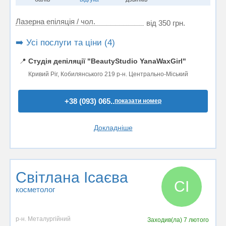
Лазерна епіляція / чол.
від 350 грн.
➡️ Усі послуги та ціни (4)
📍
Студія депіляції "BeautyStudio YanaWaxGirl"
Кривий Ріг, Кобилянського 219 р-н. Центрально-Міський
+38 (093) 065..
показати номер
Докладніше
Світлана Ісаєва
СІ
косметолог
р-н. Металургійний
Заходив(ла)
7 лютого