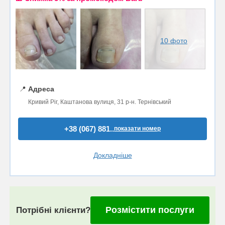
10 фото
📍
Адреса
Кривий Ріг, Каштанова вулиця, 31 р-н. Тернівський
+38 (067) 881..
показати номер
Докладніше
Розмістити послуги
Потрібні клієнти?