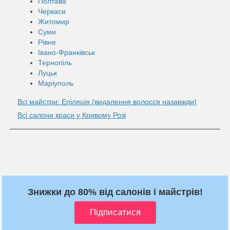
Полтава
Черкаси
Житомир
Суми
Рівне
Івано-Франківськ
Тернопіль
Луцьк
Маріуполь
Всі майстри: Епіляція (видалення волосся назавжди)
Всі салони краси у Кривому Розі
Знижки до 80% від салонів і майстрів!