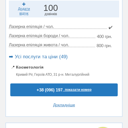
100
Додати
відгук
дзвінків
Лазерна епіляція / чол.
✔️
Лазерна епіляція бороди / чол.
400 грн.
Лазерна епіляція живота / чол.
800 грн.
➡️ Усі послуги та ціни (49)
📍
Косметологія
Кривий Ріг, Героїв АТО, 31 р-н. Металургійний
+38 (096) 197..
показати номер
Докладніше