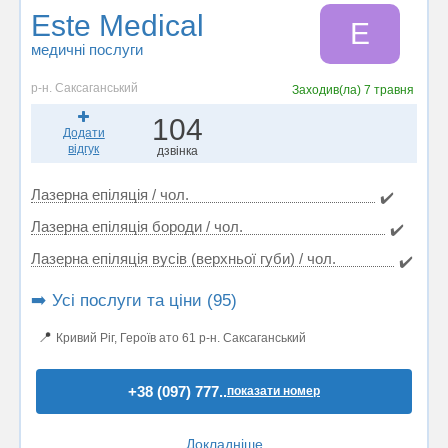
Este Medical
E
медичні послуги
р-н. Саксаганський
Заходив(ла)
7 травня
104
Додати
відгук
дзвінка
Лазерна епіляція / чол.
✔️
Лазерна епіляція бороди / чол.
✔️
Лазерна епіляція вусів (верхньої губи) / чол.
✔️
➡️ Усі послуги та ціни (95)
📍
Кривий Ріг, Героїв ато 61 р-н. Саксаганський
+38 (097) 777..
показати номер
Докладніше