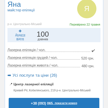
Яна
Я
майстер епіляції
р-н. Центрально-Міський
Перевірено
22 травня
100
Додати
відгук
дзвінків
Лазерна епіляція / чол.
✔️
Лазерна епіляція грудей / чол.
520 грн.
Лазерна епіляція живота / чол.
480 грн.
➡️ Усі послуги та ціни (26)
📍
Центр лазерної епіляції
Кривий Ріг, Кобилянського, 219 р-н. Центрально-Міський
+38 (093) 065..
показати номер