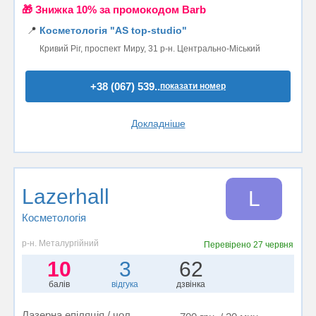
🎁 Знижка 10% за промокодом Barb
📍
Косметологія "AS top-studio"
Кривий Ріг, проспект Миру, 31 р-н. Центрально-Міський
+38 (067) 539..
показати номер
Докладніше
Lazerhall
L
Косметологія
р-н. Металургійний
Перевірено
27 червня
10
3
62
балів
відгука
дзвінка
Лазерна епіляція / чол.