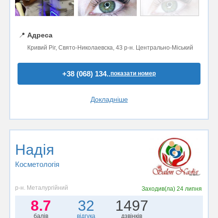
📍
Адреса
Кривий Ріг, Свято-Николаевска, 43 р-н. Центрально-Міський
+38 (068) 134..
показати номер
Докладніше
Надія
Косметологія
р-н. Металургійний
Заходив(ла)
24 липня
8.7
32
1497
балів
відгука
дзвінків