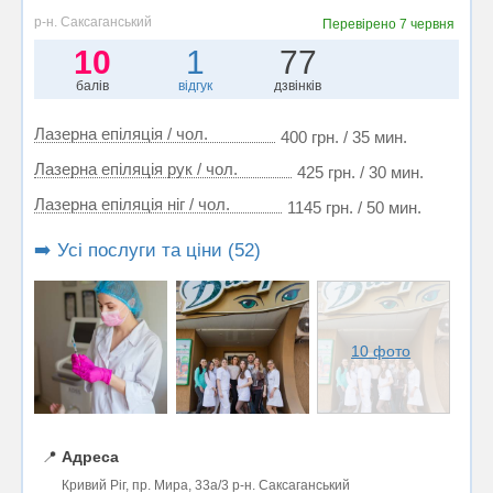
р-н. Саксаганський
Перевірено
7 червня
10
1
77
балів
відгук
дзвінків
Лазерна епіляція / чол.
400 грн. / 35 мин.
Лазерна епіляція рук / чол.
425 грн. / 30 мин.
Лазерна епіляція ніг / чол.
1145 грн. / 50 мин.
➡️ Усі послуги та ціни (52)
10 фото
📍
Адреса
Кривий Ріг, пр. Мира, 33а/3 р-н. Саксаганський