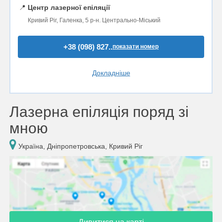
📍
Центр лазерної епіляції
Кривий Ріг, Галенка, 5 р-н. Центрально-Міський
+38 (098) 827..
показати номер
Докладніше
Лазерна епіляція поряд зі
мною
Україна, Дніпропетровська, Кривий Ріг