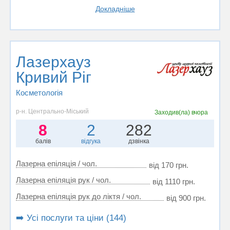
Докладніше
Лазерхауз
Кривий Ріг
Косметологія
р-н. Центрально-Міський
Заходив(ла)
вчора
8
2
282
балів
відгука
дзвінка
Лазерна епіляція / чол.
від 170 грн.
Лазерна епіляція рук / чол.
від 1110 грн.
Лазерна епіляція рук до ліктя / чол.
від 900 грн.
➡️ Усі послуги та ціни (144)