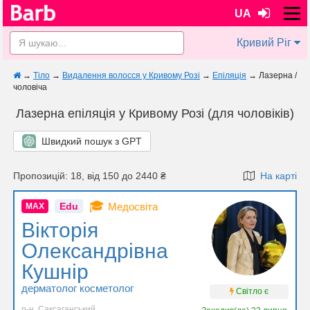
UA
Кривий Ріг
→
Тіло
→
Видалення волосся у Кривому Розі
→
Епіляція
→
Лазерна /
чоловіча
Лазерна епіляція у Кривому Розі (для чоловіків)
Швидкий пошук з GPT
Пропозицій: 18, від 150 до 2440 ₴
На карті
🎓
Edu
Медосвіта
MAX
Вікторія
Олександрівна
Кушнір
дерматолог косметолог
Світло є
р-н. Саксаганський