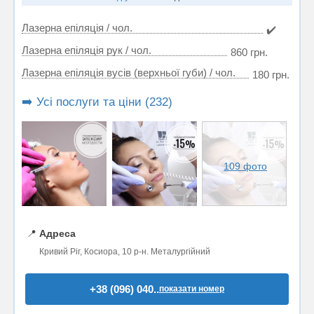
Лазерна епіляція / чол.
✔️
Лазерна епіляція рук / чол.
860 грн.
Лазерна епіляція вусів (верхньої губи) / чол.
180 грн.
➡️ Усі послуги та ціни (232)
109 фото
📍
Адреса
Кривий Ріг, Косиора, 10 р-н. Металургійний
+38 (096) 040..
показати номер