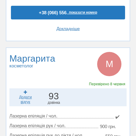
+38 (066) 556..
показати номер
Докладніше
Маргарита
М
косметолог
Перевірено
8 червня
93
Додати
відгук
дзвінка
Лазерна епіляція / чол.
✔️
Лазерна епіляція рук / чол.
900 грн.
Лазерна епіляція рук до ліктя / чол.