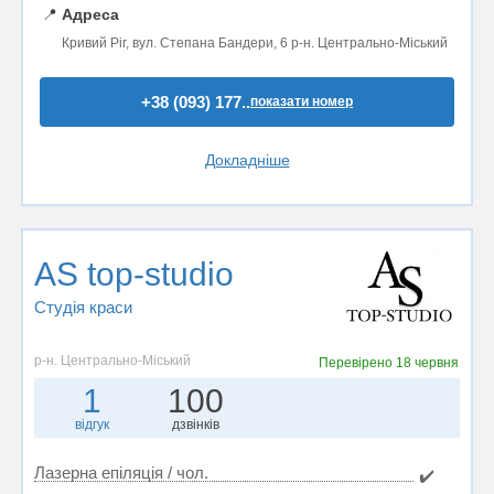
📍
Адреса
Кривий Ріг, вул. Степана Бандери, 6 р-н. Центрально-Міський
+38 (093) 177..
показати номер
Докладніше
AS top-studio
Студія краси
р-н. Центрально-Міський
Перевірено
18 червня
1
100
відгук
дзвінків
Лазерна епіляція / чол.
✔️