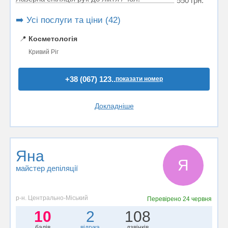
550 грн.
➡️ Усі послуги та ціни (42)
📍
Косметологія
Кривий Ріг
+38 (067) 123..
показати номер
Докладніше
Яна
Я
майстер депіляції
р-н. Центрально-Міський
Перевірено
24 червня
10
2
108
балів
відгука
дзвінків