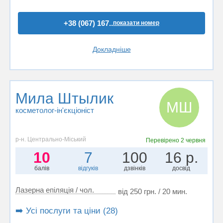
+38 (067) 167..
показати номер
Докладніше
Мила Штылик
МШ
косметолог-ін'єкціоніст
р-н. Центрально-Міський
Перевірено
2 червня
10
7
100
16 р.
балів
відгуків
дзвінків
досвід
Лазерна епіляція / чол.
від 250 грн. / 20 мин.
➡️ Усі послуги та ціни (28)