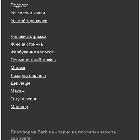
Подолог
Усі салони краси
Усі майстри краси
Чоловіча стрижка
Жіноча стрижка
Фарбування волосся
Перманентний макіяж
Макіяж
Лазерна епіляція
Депіляція
Масаж
Тату, пірсинг
Манікюр
Платформа Barb.ua - запис на послуги краси та
здоров'я: