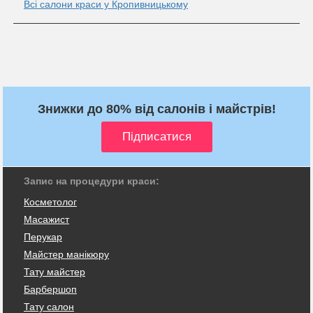
Всі салони краси у Кропивницькому
Знижки до 80% від салонів і майстрів!
Запис на процедури краси:
Косметолог
Масажист
Перукар
Майстер манікюру
Тату майстер
Барбершоп
Тату салон