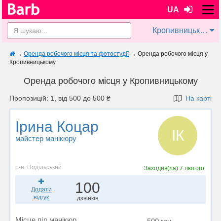
UA
Кропивницький
→
Оренда робочого місця та фотостудії
→
Оренда робочого місця у
Кропивницькому
Оренда робочого місця у Кропивницькому
Пропозицій: 1, від 500 до 500 ₴
На карті
Ірина Коцар
ІК
майстер манікюру
р-н. Подільський
Заходив(ла)
7 лютого
100
Додати
відгук
дзвінків
Місце під манікюр