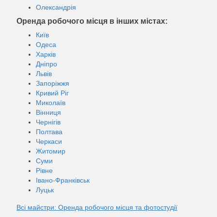
Олександрія
Оренда робочого місця в інших містах:
Київ
Одеса
Харків
Дніпро
Львів
Запоріжжя
Кривий Ріг
Миколаїв
Вінниця
Чернігів
Полтава
Черкаси
Житомир
Суми
Рівне
Івано-Франківськ
Луцьк
Всі майстри: Оренда робочого місця та фотостудії