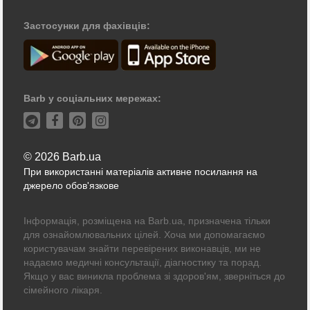
Застосунки для фахівців:
Barb у соціальних мережах:
© 2026 Barb.ua
При використанні матеріалів активне посилання на
джерело обов'язкове
Інформація, розміщена на Barb.ua, призначена тільки
для ознайомлювальних цілей. Хоча ми допомагаємо
користувачам знайти перевірених виконавців, ми не
надаємо медичні консультації, діагностику та порад.
Якщо у вас виникла проблема зі здоров'ям, зверніться до
сімейного лікаря.