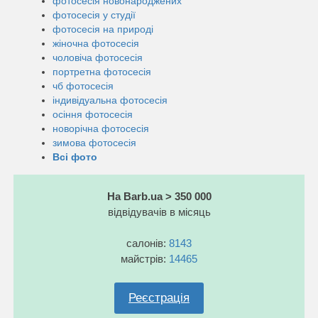
фотосесія новонароджених
фотосесія у студії
фотосесія на природі
жіночна фотосесія
чоловіча фотосесія
портретна фотосесія
чб фотосесія
індивідуальна фотосесія
осіння фотосесія
новорічна фотосесія
зимова фотосесія
Всі фото
На Barb.ua > 350 000
відвідувачів в місяць
салонів:
8143
майстрів:
14465
Реєстрація