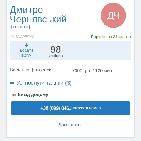
Дмитро
ДЧ
Чернявський
фотограф
Виїзд додому
Перевірено
23 травня
98
Додати
відгук
дзвінків
Весільна фотосесія
7000 грн. / 120 мин.
➡️ Усі послуги та ціни (3)
🚗
Виїзд додому
+38 (099) 046..
показати номер
Докладніше