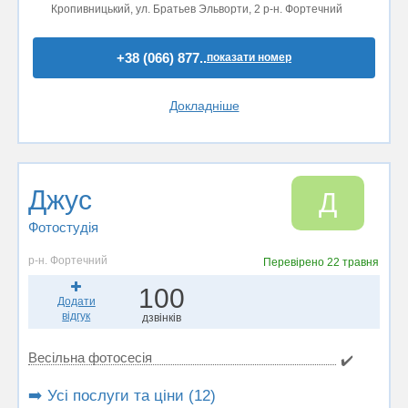
Кропивницький, ул. Братьев Эльворти, 2 р-н. Фортечний
+38 (066) 877..
показати номер
Докладніше
Джус
Д
Фотостудiя
р-н. Фортечний
Перевірено
22 травня
100
Додати
відгук
дзвінків
Весільна фотосесія
✔️
➡️ Усі послуги та ціни (12)