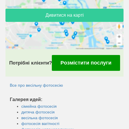
Дивитися на карті
Розмістити послуги
Потрібні клієнти?
Все про весільну фотосесію
Галерея идей:
сімейна фотосесія
дитяча фотосесія
весільна фотосесія
фотосесія вагітності