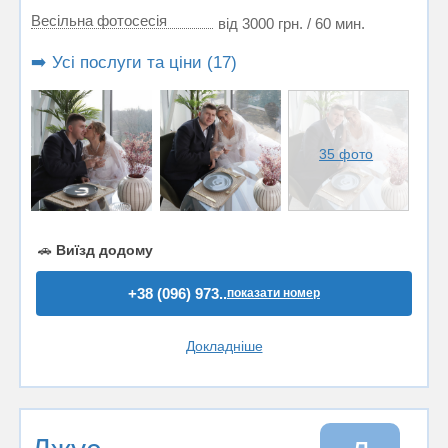
Весільна фотосесія
від 3000 грн. / 60 мин.
➡️ Усі послуги та ціни (17)
35 фото
🚗
Виїзд додому
+38 (096) 973..
показати номер
Докладніше