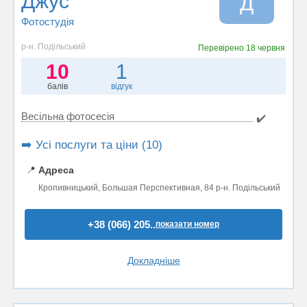
Джус
Д
Фотостудiя
р-н. Подільський
Перевірено
18 червня
10
1
балів
відгук
Весільна фотосесія
✔️
➡️ Усі послуги та ціни (10)
📍
Адреса
Кропивницький, Большая Перспективная, 84 р-н. Подільський
+38 (066) 205..
показати номер
Докладніше