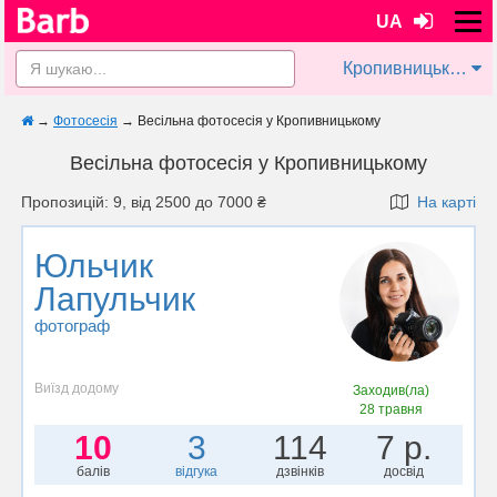
UA
Кропивницький
→
Фотосесія
→
Весільна фотосесія у Кропивницькому
Весільна фотосесія у Кропивницькому
Пропозицій: 9, від 2500 до 7000 ₴
На карті
Юльчик
Лапульчик
фотограф
Виїзд додому
Заходив(ла)
28 травня
10
3
114
7 р.
балів
відгука
дзвінків
досвід