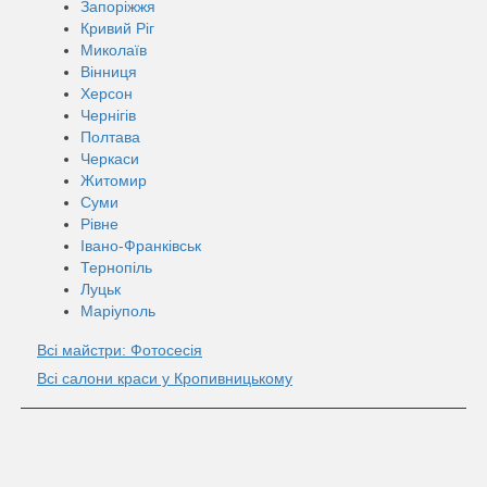
Запоріжжя
Кривий Ріг
Миколаїв
Вінниця
Херсон
Чернігів
Полтава
Черкаси
Житомир
Суми
Рівне
Івано-Франківськ
Тернопіль
Луцьк
Маріуполь
Всі майстри: Фотосесія
Всі салони краси у Кропивницькому