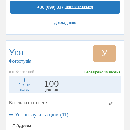
+38 (099) 337..
показати номер
Докладніше
Уют
У
Фотостудiя
р-н. Фортечний
Перевірено
29 червня
100
Додати
відгук
дзвінків
Весільна фотосесія
✔️
➡️ Усі послуги та ціни (11)
📍
Адреса