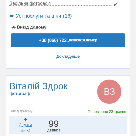
Весільна фотосесія
✔️
➡️ Усі послуги та ціни (16)
🚗
Виїзд додому
+38 (066) 722..
показати номер
Докладніше
Віталій Здрок
ВЗ
фотограф
Виїзд додому
Перевірено
23 травня
99
Додати
відгук
дзвінків