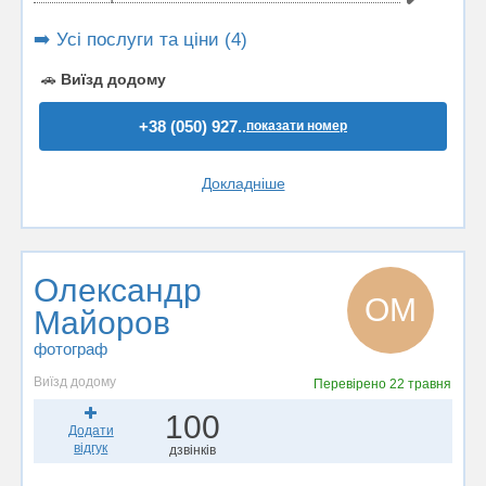
➡️ Усі послуги та ціни (4)
🚗
Виїзд додому
+38 (050) 927..
показати номер
Докладніше
Олександр
ОМ
Майоров
фотограф
Виїзд додому
Перевірено
22 травня
100
Додати
відгук
дзвінків