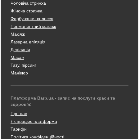
Чоловіча стрижка
Жіноча стрижка
Фарбування волосся
Перманентний макіяж
Макіяж
Лазерна епіляція
Депіляція
Масаж
Тату, пірсинг
Манікюр
Платформа Barb.ua - запис на послуги краси та
здоров'я:
Про нас
Як працює платформа
Тарифи
Політика конфіденційності