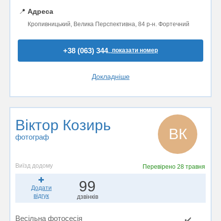
📍
Адреса
Кропивницький, Велика Перспективна, 84 р-н. Фортечний
+38 (063) 344..
показати номер
Докладніше
Віктор Козирь
ВК
фотограф
Виїзд додому
Перевірено
28 травня
99
Додати
відгук
дзвінків
Весільна фотосесія
✔️