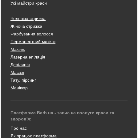
Усі майстри краси
Чоловіча стрижка
Жіноча стрижка
Фарбування волосся
Перманентний макіяж
Макіяж
Лазерна епіляція
Депіляція
Масаж
Тату, пірсинг
Манікюр
Платформа Barb.ua - запис на послуги краси та
здоров'я:
Про нас
Як працює платформа