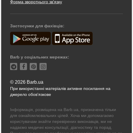
Форма зворотнього зв'язку
Застосунки для фахівців:
Barb у соціальних мережах:
© 2026 Barb.ua
При використанні матеріалів активне посилання на
джерело обов'язкове
Інформація, розміщена на Barb.ua, призначена тільки
для ознайомлювальних цілей. Хоча ми допомагаємо
користувачам знайти перевірених виконавців, ми не
надаємо медичні консультації, діагностику та порад.