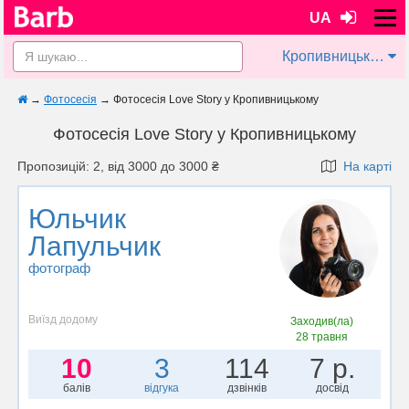
UA
Кропивницький
→
Фотосесія
→
Фотосесія Love Story у Кропивницькому
Фотосесія Love Story у Кропивницькому
Пропозицій: 2, від 3000 до 3000 ₴
На карті
Юльчик
Лапульчик
фотограф
Виїзд додому
Заходив(ла)
28 травня
10
3
114
7 р.
балів
відгука
дзвінків
досвід