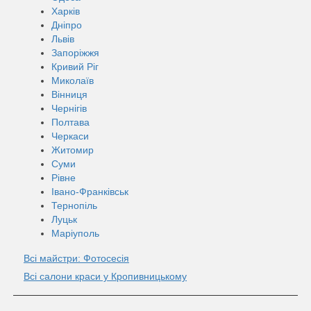
Харків
Дніпро
Львів
Запоріжжя
Кривий Ріг
Миколаїв
Вінниця
Чернігів
Полтава
Черкаси
Житомир
Суми
Рівне
Івано-Франківськ
Тернопіль
Луцьк
Маріуполь
Всі майстри: Фотосесія
Всі салони краси у Кропивницькому