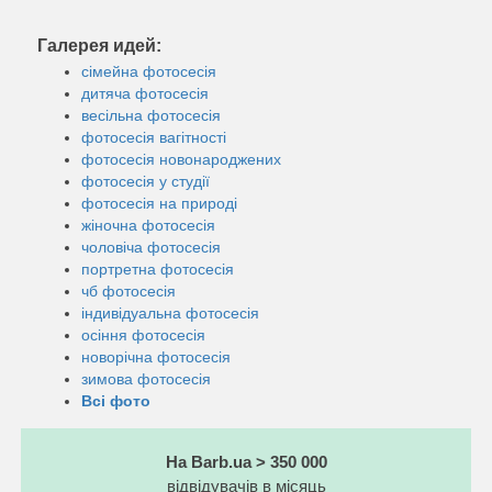
Галерея идей:
сімейна фотосесія
дитяча фотосесія
весільна фотосесія
фотосесія вагітності
фотосесія новонароджених
фотосесія у студії
фотосесія на природі
жіночна фотосесія
чоловіча фотосесія
портретна фотосесія
чб фотосесія
індивідуальна фотосесія
осіння фотосесія
новорічна фотосесія
зимова фотосесія
Всі фото
На Barb.ua > 350 000
відвідувачів в місяць