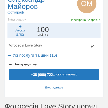
ОМ
Майоров
фотограф
Виїзд додому
Перевірено
22 травня
100
Додати
відгук
дзвінків
Фотосесія Love Story
✔️
➡️ Усі послуги та ціни (16)
🚗
Виїзд додому
+38 (066) 722..
показати номер
Докладніше
Фотосесія Love Story поряд