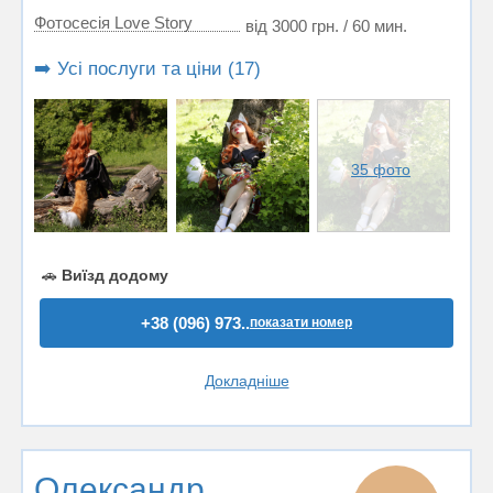
Фотосесія Love Story
від 3000 грн. / 60 мин.
➡️ Усі послуги та ціни (17)
35 фото
🚗
Виїзд додому
+38 (096) 973..
показати номер
Докладніше
Олександр