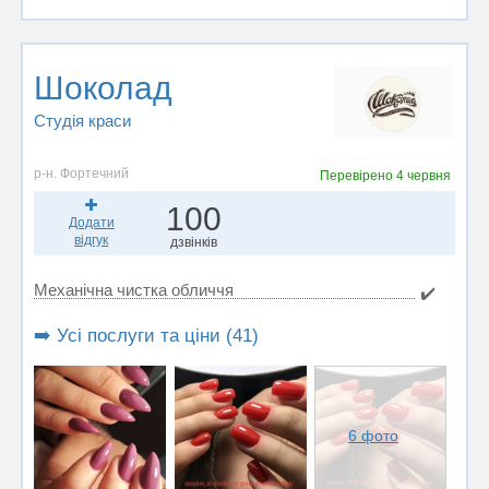
Шоколад
Студія краси
р-н. Фортечний
Перевірено
4 червня
100
Додати
відгук
дзвінків
Механічна чистка обличчя
✔️
➡️ Усі послуги та ціни (41)
6 фото