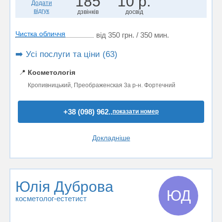
185
10 р.
Додати
відгук
дзвінків
досвід
Чистка обличчя
від 350 грн. / 350 мин.
➡️ Усі послуги та ціни (63)
📍
Косметологія
Кропивницький, Преображенская 3а р-н. Фортечний
+38 (098) 962..
показати номер
Докладніше
Юлія Дуброва
ЮД
косметолог-естетист