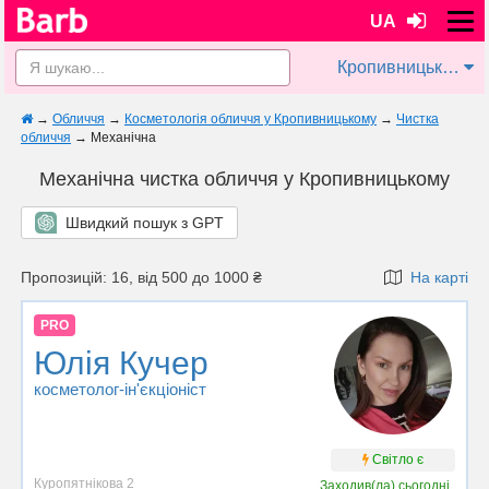
UA
Кропивницький
→
Обличчя
→
Косметологія обличчя у Кропивницькому
→
Чистка
обличчя
→
Механічна
Механічна чистка обличчя у Кропивницькому
Швидкий пошук з GPT
Пропозицій: 16, від 500 до 1000 ₴
На карті
PRO
Юлія Кучер
косметолог-ін'єкціоніст
Світло є
Куропятнікова 2
Заходив(ла)
сьогодні