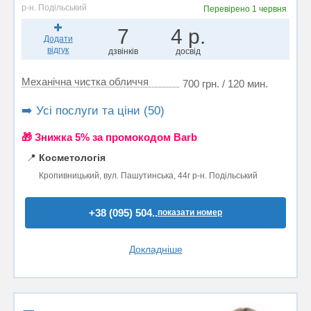
р-н. Подільський
Перевірено
1 червня
7
4 р.
Додати
відгук
дзвінків
досвід
Механічна чистка обличчя
700 грн. / 120 мин.
➡️ Усі послуги та ціни (50)
🎁 Знижка 5% за промокодом Barb
📍
Косметологія
Кропивницький, вул. Пашутинська, 44г р-н. Подільський
+38 (095) 504..
показати номер
Докладніше