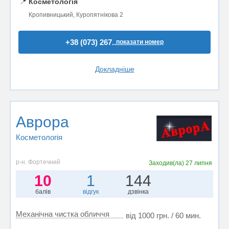
📍
Косметологія
Кропивницький, Куропятнікова 2
+38 (073) 267..
показати номер
Докладніше
Аврора
Косметологія
р-н. Фортечний
Заходив(ла)
27 липня
10
1
144
балів
відгук
дзвінка
Механічна чистка обличчя
від 1000 грн. / 60 мин.