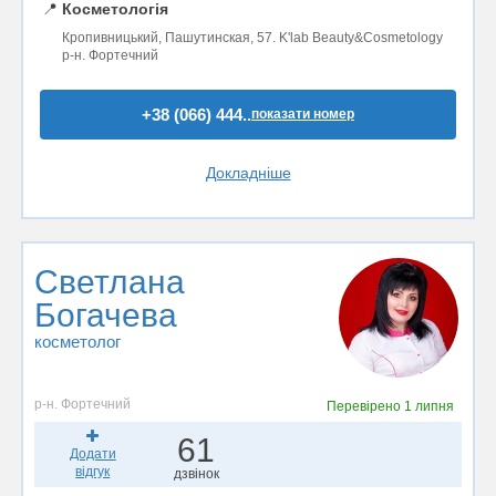
📍
Косметологія
Кропивницький, Пашутинская, 57. K'lab Beauty&Cosmetology
р-н. Фортечний
+38 (066) 444..
показати номер
Докладніше
Светлана
Богачева
косметолог
р-н. Фортечний
Перевірено
1 липня
61
Додати
відгук
дзвінок