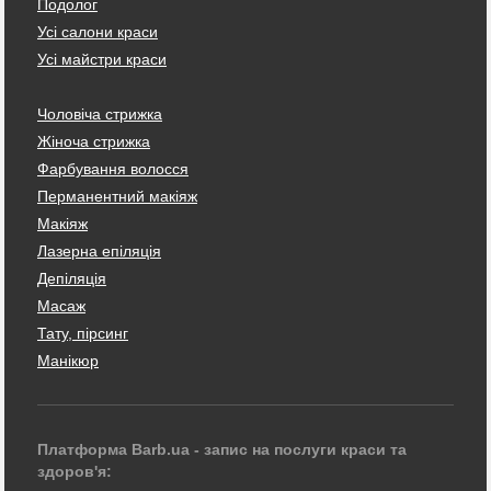
Подолог
Усі салони краси
Усі майстри краси
Чоловіча стрижка
Жіноча стрижка
Фарбування волосся
Перманентний макіяж
Макіяж
Лазерна епіляція
Депіляція
Масаж
Тату, пірсинг
Манікюр
Платформа Barb.ua - запис на послуги краси та
здоров'я: