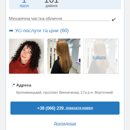
відгук
дзвінок
Механічна чистка обличчя
✔️
➡️ Усі послуги та ціни (60)
6 фото
📍
Адреса
Кропивницький, проспект Винниченка, 17а р-н. Фортечний
+38 (066) 239..
показати номер
Докладніше