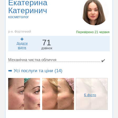
Екатерина
Катеринич
косметолог
р-н. Фортечний
Перевірено
21 червня
71
Додати
відгук
дзвінок
Механічна чистка обличчя
✔️
➡️ Усі послуги та ціни (14)
6 фото