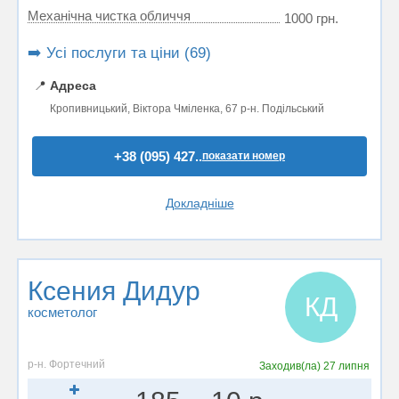
Механічна чистка обличчя
1000 грн.
➡️ Усі послуги та ціни (69)
📍
Адреса
Кропивницький, Віктора Чміленка, 67 р-н. Подільський
+38 (095) 427..
показати номер
Докладніше
Ксения Дидур
КД
косметолог
р-н. Фортечний
Заходив(ла)
27 липня