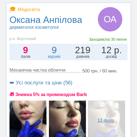
🎓
Медосвіта
ОА
Оксана Анпілова
дерматолог косметолог
р-н. Фортечний
Заходив(ла)
30 липня
9
9
219
12 р.
балів
відгуків
дзвінків
досвід
Механічна чистка обличчя
500 грн. / 60 мин.
➡️ Усі послуги та ціни (56)
🎁 Знижка 5% за промокодом Barb
13 фото