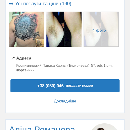
➡️ Усі послуги та ціни (190)
4 фото
📍
Адреса
Кропивницький, Тараса Карпы (Тимирязева), 57, оф. 1 р-н.
Фортечний
+38 (050) 046..
показати номер
Докладніше
Аліна Романова