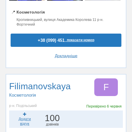
📍
Косметологія
Кропивницький, вулиця Академика Королева 11 р-н.
Фортечний
+38 (099) 451..
показати номер
Докладніше
Filimanovskaya
F
Косметологія
р-н. Подільський
Перевірено
6 червня
100
Додати
відгук
дзвінків