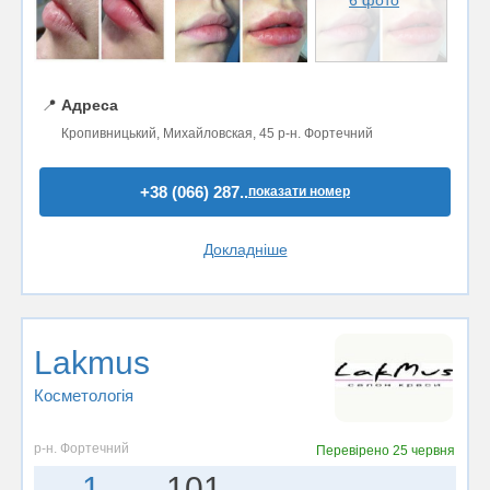
6 фото
📍
Адреса
Кропивницький, Михайловская, 45 р-н. Фортечний
+38 (066) 287..
показати номер
Докладніше
Lakmus
Косметологія
р-н. Фортечний
Перевірено
25 червня
1
101