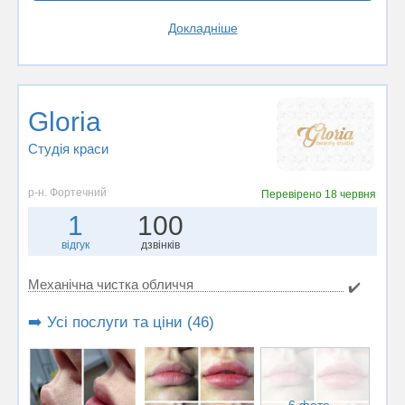
Докладніше
Gloria
Студія краси
р-н. Фортечний
Перевірено
18 червня
1
100
відгук
дзвінків
Механічна чистка обличчя
✔️
➡️ Усі послуги та ціни (46)