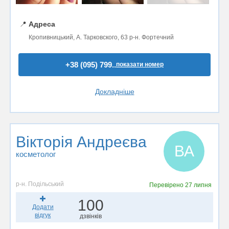
📍
Адреса
Кропивницький, А. Тарковского, 63 р-н. Фортечний
+38 (095) 799..
показати номер
Докладніше
Вікторія Андреєва
ВА
косметолог
р-н. Подільський
Перевірено
27 липня
100
Додати
відгук
дзвінків