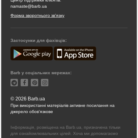
namaste@barb.ua
Форма зворотнього зв'язку
Застосунки для фахівців:
Barb у соціальних мережах:
© 2026 Barb.ua
При використанні матеріалів активне посилання на
джерело обов'язкове
Інформація, розміщена на Barb.ua, призначена тільки
для ознайомлювальних цілей. Хоча ми допомагаємо