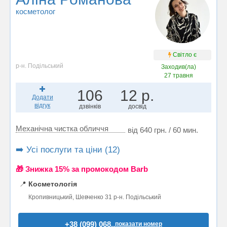
косметолог
Світло є
р-н. Подільський
Заходив(ла)
27 травня
106
12 р.
Додати
відгук
дзвінків
досвід
Механічна чистка обличчя
від 640 грн. / 60 мин.
➡️ Усі послуги та ціни (12)
🎁 Знижка 15% за промокодом Barb
📍
Косметологія
Кропивницький, Шевченко 31 р-н. Подільський
+38 (099) 068..
показати номер