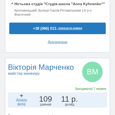
📍
Нігтьова студія "Студія-школа "Anna Kyforenko""
Кропивницький, Вулиця Героїв-Рятувальників 13г р-н.
Фортечний
+38 (066) 013..
показати номер
Докладніше
Вікторія Марченко
ВМ
майстер манікюру
Заходив(ла)
7 червня
109
11 р.
Додати
відгук
дзвінків
досвід