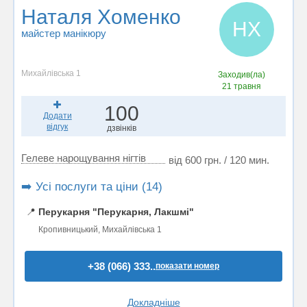
Наталя Хоменко
НХ
майстер манікюру
Михайлівська 1
Заходив(ла)
21 травня
100
Додати
відгук
дзвінків
Гелеве нарощування нігтів
від 600 грн. / 120 мин.
➡️ Усі послуги та ціни (14)
📍
Перукарня "Перукарня, Лакшмі"
Кропивницький, Михайлівська 1
+38 (066) 333..
показати номер
Докладніше