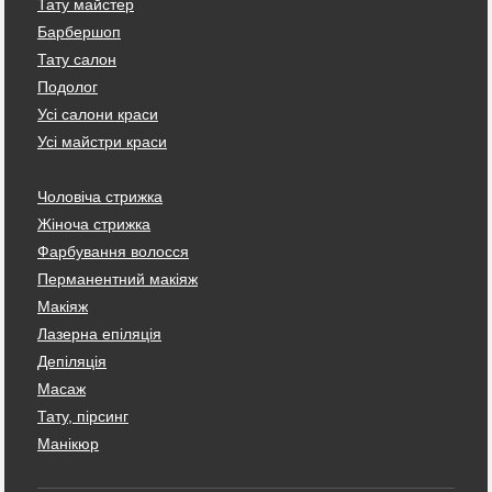
Тату майстер
Барбершоп
Тату салон
Подолог
Усі салони краси
Усі майстри краси
Чоловіча стрижка
Жіноча стрижка
Фарбування волосся
Перманентний макіяж
Макіяж
Лазерна епіляція
Депіляція
Масаж
Тату, пірсинг
Манікюр