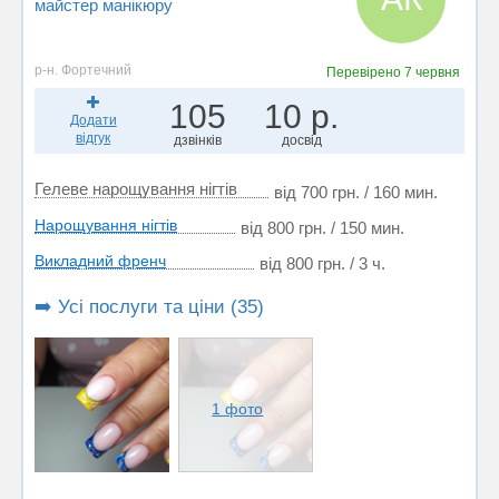
майстер манікюру
р-н. Фортечний
Перевірено
7 червня
105
10 р.
Додати
відгук
дзвінків
досвід
Гелеве нарощування нігтів
від 700 грн. / 160 мин.
Нарощування нігтів
від 800 грн. / 150 мин.
Викладний френч
від 800 грн. / 3 ч.
➡️ Усі послуги та ціни (35)
1 фото