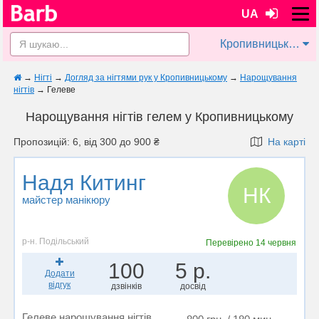
UA
Кропивницький
→
Нігті
→
Догляд за нігтями рук у Кропивницькому
→
Нарощування
нігтів
→
Гелеве
Нарощування нігтів гелем у Кропивницькому
Пропозицій: 6, від 300 до 900 ₴
На карті
Надя Китинг
НК
майстер манікюру
р-н. Подільський
Перевірено
14 червня
100
5 р.
Додати
відгук
дзвінків
досвід
Гелеве нарощування нігтів