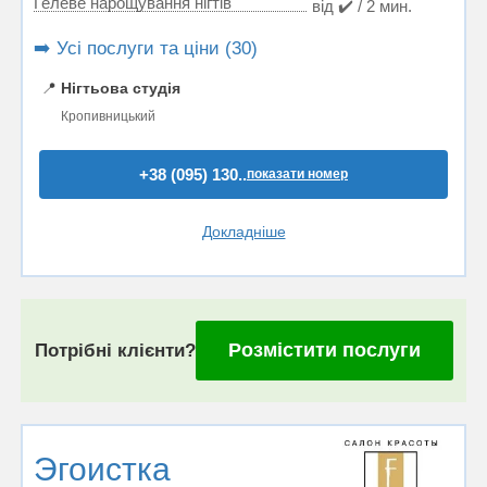
Гелеве нарощування нігтів
від ✔️ / 2 мин.
➡️ Усі послуги та ціни (30)
📍
Нігтьова студія
Кропивницький
+38 (095) 130..
показати номер
Докладніше
Розмістити послуги
Потрібні клієнти?
Эгоистка