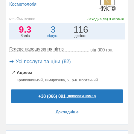
Косметологія
р-н. Фортечний
Заходив(ла)
9 червня
9.3
3
116
балів
відгука
дзвінків
Гелеве нарощування нігтів
від 300 грн.
➡️ Усі послуги та ціни (82)
📍
Адреса
Кропивницький, Тимирязева, 51 р-н. Фортечний
+38 (066) 091..
показати номер
Докладніше