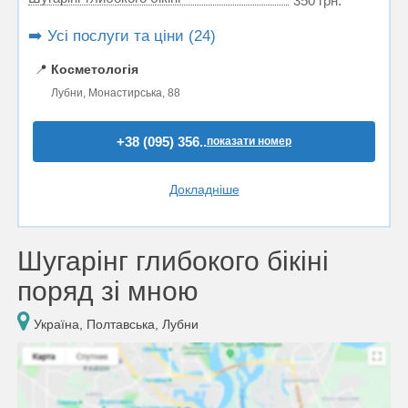
350 грн.
➡️ Усі послуги та ціни (24)
📍
Косметологія
Лубни, Монастирська, 88
+38 (095) 356..
показати номер
Докладніше
Шугарінг глибокого бікіні
поряд зі мною
Україна, Полтавська, Лубни