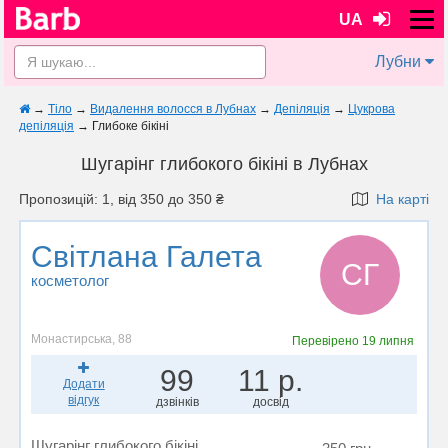
UA
Лубни
→
Тіло
→
Видалення волосся в Лубнах
→
Депіляція
→
Цукрова
депіляція
→
Глибоке бікіні
Шугарінг глибокого бікіні в Лубнах
Пропозицій: 1, від 350 до 350 ₴
На карті
Світлана Галета
СГ
косметолог
Монастирська, 88
Перевірено
19 липня
99
11 р.
Додати
відгук
дзвінків
досвід
Шугарінг глибокого бікіні