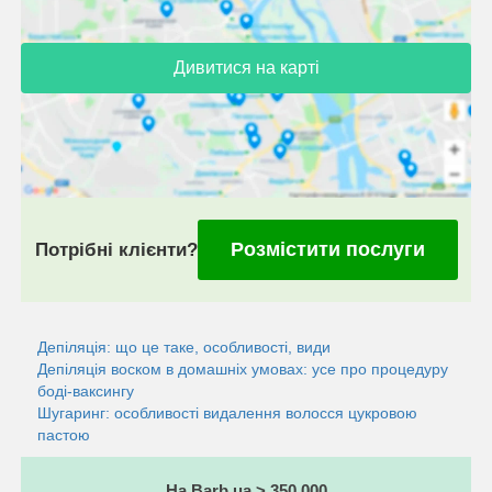
Дивитися на карті
Розмістити послуги
Потрібні клієнти?
Депіляція: що це таке, особливості, види
Депіляція воском в домашніх умовах: усе про процедуру
боді-ваксингу
Шугаринг: особливості видалення волосся цукровою
пастою
На Barb.ua > 350 000