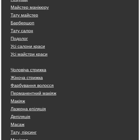
Майстер манікюру
Тату майстер
Барбершоп
Тату салон
Подолог
Усі салони краси
Усі майстри краси
Чоловіча стрижка
Жіноча стрижка
Фарбування волосся
Перманентний макіяж
Макіяж
Лазерна епіляція
Депіляція
Масаж
Тату, пірсинг
Манікюр