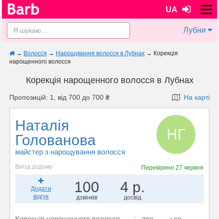
UA
Лубни
→
Волосся
→
Нарощування волосся в Лубнах
→
Корекція
нарощенного волосся
Корекція нарощенного волосся в Лубнах
Пропозицій: 1, від 700 до 700 ₴
На карті
Наталія
НГ
Голованова
майстер з нарощування волосся
Виїзд додому
Перевірено
27 червня
100
4 р.
Додати
відгук
дзвінків
досвід
Корекція нарощенного волосся