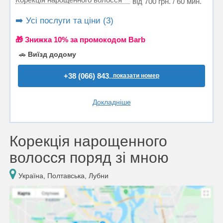
від 700 грн. / 60 мин.
➡️ Усі послуги та ціни (3)
🎁 Знижка 10% за промокодом Barb
🚗
Виїзд додому
+38 (066) 843..
показати номер
Докладніше
Корекція нарощенного
волосся поряд зі мною
Україна, Полтавська, Лубни