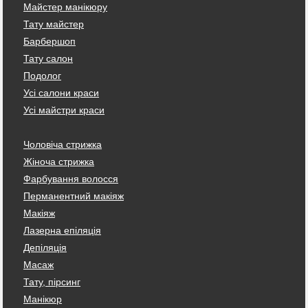
Майстер манікюру
Тату майстер
Барбершоп
Тату салон
Подолог
Усі салони краси
Усі майстри краси
Чоловіча стрижка
Жіноча стрижка
Фарбування волосся
Перманентний макіяж
Макіяж
Лазерна епіляція
Депіляція
Масаж
Тату, пірсинг
Манікюр