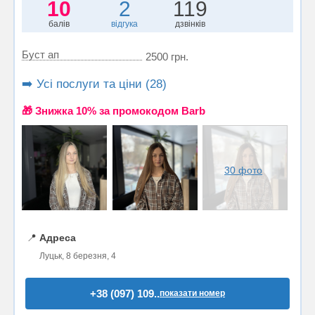
10
2
119
балів
відгука
дзвінків
Буст ап
2500 грн.
➡️ Усі послуги та ціни (28)
🎁 Знижка 10% за промокодом Barb
30 фото
📍
Адреса
Луцьк, 8 березня, 4
+38 (097) 109..
показати номер