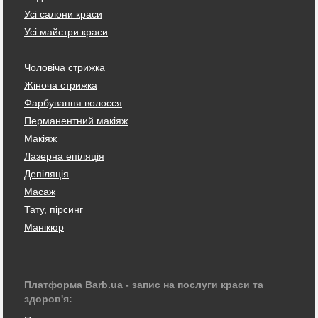
Усі салони краси
Усі майстри краси
Чоловіча стрижка
Жіноча стрижка
Фарбування волосся
Перманентний макіяж
Макіяж
Лазерна епіляція
Депіляція
Масаж
Тату, пірсинг
Манікюр
Платформа Barb.ua - запис на послуги краси та
здоров'я: