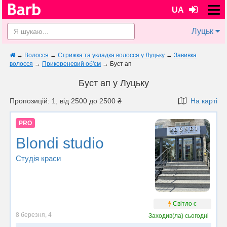
UA
Луцьк
→
Волосся
→
Стрижка та укладка волосся у Луцьку
→
Завивка
волосся
→
Прикореневий об'єм
→
Буст ап
Буст ап у Луцьку
Пропозицій: 1, від 2500 до 2500 ₴
На карті
PRO
Blondi studio
Студія краси
Світло є
8 березня, 4
Заходив(ла)
сьогодні