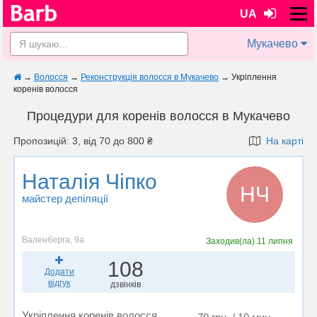
UA
Мукачево
→
Волосся
→
Реконструкція волосся в Мукачево
→
Укріплення
коренів волосся
Процедури для коренів волосся в Мукачево
Пропозицій: 3, від 70 до 800 ₴
На карті
Наталія Чіпко
НЧ
майстер депіляції
Валенберга, 9а
Заходив(ла)
11 липня
108
Додати
відгук
дзвінків
Укріплення коренів волосся