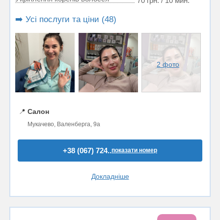
70 грн. / 10 мин.
➡️ Усі послуги та ціни (48)
2 фото
📍
Салон
Мукачево, Валенберга, 9а
+38 (067) 724..
показати номер
Докладніше