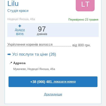
Lilu
LТ
Студія краси
Недецеї Яноша, 46а
Перевірено
23 травня
97
Додати
відгук
дзвінків
Укріплення коренів волосся
від 800 грн.
➡️ Усі послуги та ціни (26)
📍
Адреса
Мукачево, Недецеї Яноша, 46а
+38 (066) 481..
показати номер
Докладніше