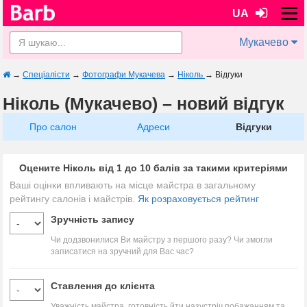
UA
Мукачево
→
Спеціалісти
→
Фотографи Мукачева
→
Ніколь
→
Відгуки
Ніколь (Мукачево) – новий відгук
Про салон
Адреси
Відгуки
Оцените Ніколь від 1 до 10 балів за такими критеріями
Ваші оцінки впливають на місце майстра в загальному
рейтингу салонів і майстрів.
Як розраховується рейтинг
Зручність запису
Чи додзвонилися Ви майстру з першого разу? Чи змогли
записатися на зручний для Вас час?
Ставлення до клієнта
Уважність майстра, готовність йти назустріч побажанням та