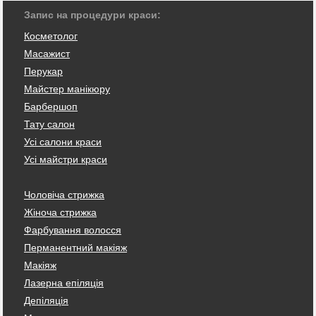
Запис на процедури краси:
Косметолог
Масажист
Перукар
Майстер манікюру
Барбершоп
Тату салон
Усі салони краси
Усі майстри краси
Чоловіча стрижка
Жіноча стрижка
Фарбування волосся
Перманентний макіяж
Макіяж
Лазерна епіляція
Депіляція