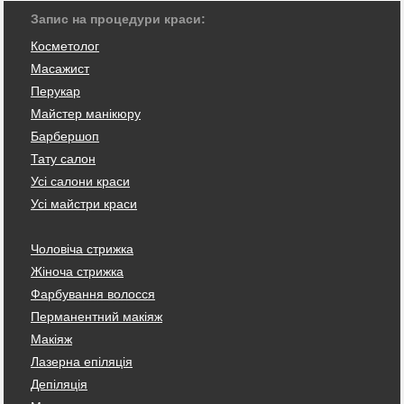
Запис на процедури краси:
Косметолог
Масажист
Перукар
Майстер манікюру
Барбершоп
Тату салон
Усі салони краси
Усі майстри краси
Чоловіча стрижка
Жіноча стрижка
Фарбування волосся
Перманентний макіяж
Макіяж
Лазерна епіляція
Депіляція