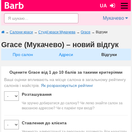
UA
Мукачево
→
Салони краси
→
Студії краси Мукачева
→
Grace
→
Відгуки
Grace (Мукачево) – новий відгук
Про салон
Адреси
Відгуки
Оцените Grace від 1 до 10 балів за такими критеріями
Ваші оцінки впливають на місце салона в загальному рейтингу
салонів і майстрів.
Як розраховується рейтинг
Розташування
Чи зручно добиратися до салону? Чи легко знайти салон за
вказаною адресою? Чи є паркінг при вході?
Ставлення до клієнта
Уважність адміністрації та персоналу, готовність йти назустріч