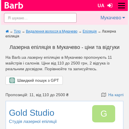
UA
Мукачево
→
Тіло
→
Видалення волосся в Мукачево
→
Епіляція
→
Лазерна
епіляція
Лазерна епіляція в Мукачево - ціни та відгуки
На Barb.ua лазерну епіляцію в Мукачево пропонують 11
майстрів i салонів. Ціни від 110 до 2500 грн, 2 відгука із
реальним досвідом. Порівнюйте та записуйтесь.
Швидкий пошук з GPT
Пропозицій: 11, від 110 до 2500 ₴
На карті
Gold Studio
G
Студія лазерної епіляції