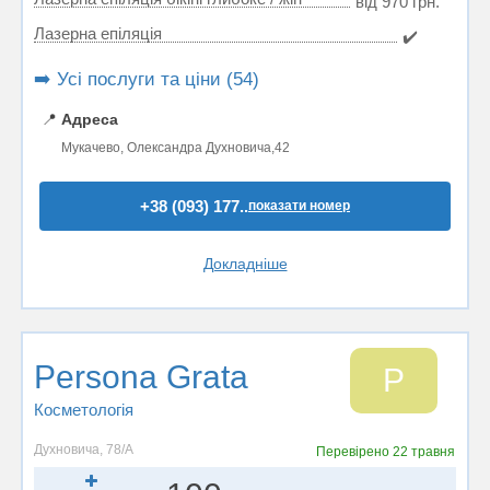
від 970 грн.
Лазерна епіляція
✔️
➡️ Усі послуги та ціни (54)
📍
Адреса
Мукачево, Олександра Духновича,42
+38 (093) 177..
показати номер
Докладніше
Persona Grata
P
Косметологія
Духновича, 78/А
Перевірено
22 травня