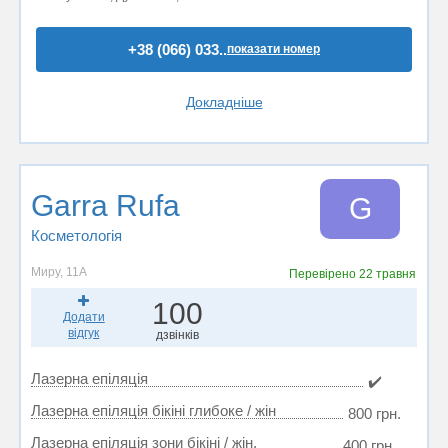
+38 (066) 033..
показати номер
Докладніше
Garra Rufa
G
Косметологія
Миру, 11А
Перевірено
22 травня
100
Додати
відгук
дзвінків
Лазерна епіляція
✔️
Лазерна епіляція бікіні глибоке / жін
800 грн.
Лазерна епіляція зони бікіні / жін.
400 грн.