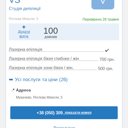
V
Студія депіляції
Роглєва Миколи, 5
Перевірено
28 травня
100
Додати
відгук
дзвінків
Лазерна епіляція
✔️
Лазерна епіляція бікіні глибоке / жін
700 грн.
Лазерна епіляція зони бікіні / жін.
500 грн.
➡️ Усі послуги та ціни (26)
📍
Адреса
Мукачево, Роглєва Миколи, 5
+38 (050) 309..
показати номер
Докладніше