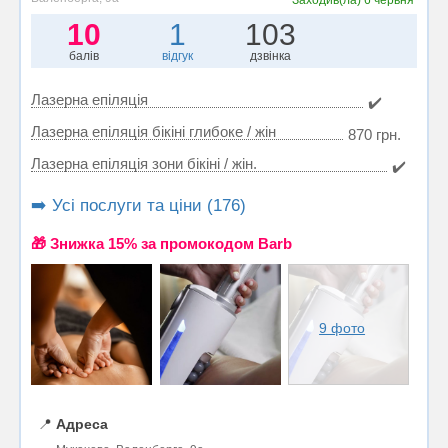
10
1
103
балів
відгук
дзвінка
Лазерна епіляція
✔️
Лазерна епіляція бікіні глибоке / жін
870 грн.
Лазерна епіляція зони бікіні / жін.
✔️
➡️ Усі послуги та ціни (176)
🎁 Знижка 15% за промокодом Barb
9 фото
📍
Адреса