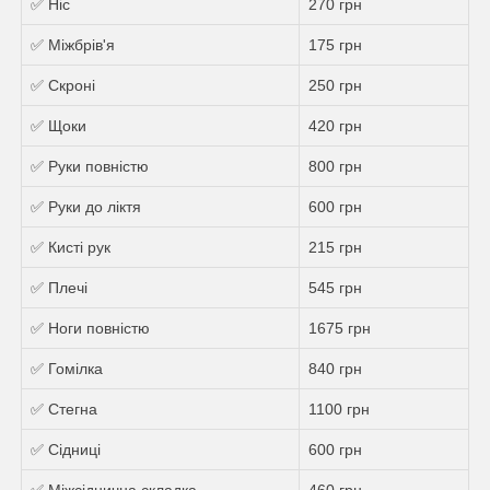
✅ Ніс
270 грн
✅ Міжбрів'я
175 грн
✅ Скроні
250 грн
✅ Щоки
420 грн
✅ Руки повністю
800 грн
✅ Руки до ліктя
600 грн
✅ Кисті рук
215 грн
✅ Плечі
545 грн
✅ Ноги повністю
1675 грн
✅ Гомілка
840 грн
✅ Стегна
1100 грн
✅ Сідниці
600 грн
✅ Міжсіднична складка
460 грн