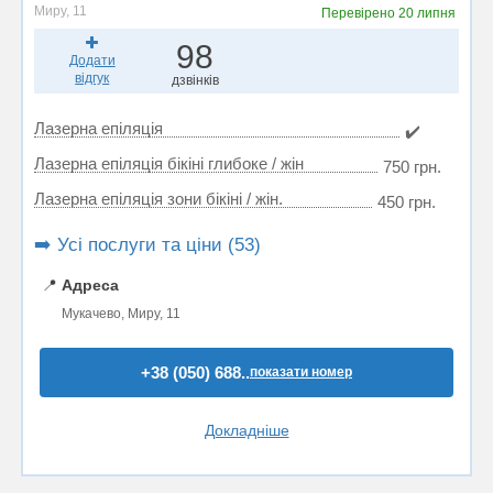
Миру, 11
Перевірено
20 липня
98
Додати
відгук
дзвінків
Лазерна епіляція
✔️
Лазерна епіляція бікіні глибоке / жін
750 грн.
Лазерна епіляція зони бікіні / жін.
450 грн.
➡️ Усі послуги та ціни (53)
📍
Адреса
Мукачево, Миру, 11
+38 (050) 688..
показати номер
Докладніше