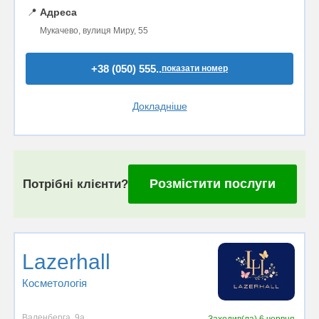
📍
Адреса
Мукачево, вулиця Миру, 55
+38 (050) 555..
показати номер
Докладніше
Розмістити послуги
Потрібні клієнти?
Lazerhall
Косметологія
Валенберга, 9а
Заходив(ла)
6 червня