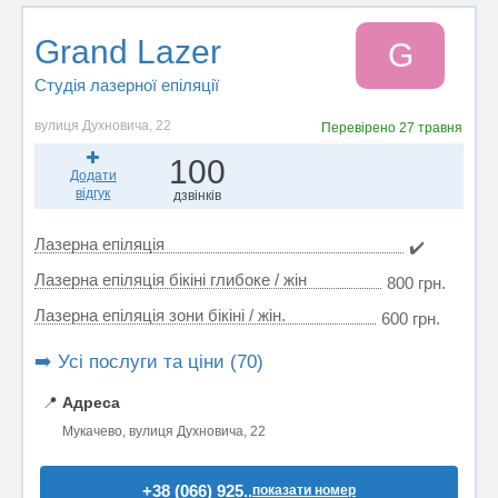
Grand Lazer
G
Студія лазерної епіляції
вулиця Духновича, 22
Перевірено
27 травня
100
Додати
відгук
дзвінків
Лазерна епіляція
✔️
Лазерна епіляція бікіні глибоке / жін
800 грн.
Лазерна епіляція зони бікіні / жін.
600 грн.
➡️ Усі послуги та ціни (70)
📍
Адреса
Мукачево, вулиця Духновича, 22
+38 (066) 925..
показати номер