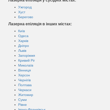
Лазерна епіляція у сусідніх містах:
Ужгород
Хуст
Берегово
Лазерна епіляція в інших містах:
Київ
Одеса
Харків
Дніпро
Львів
Запоріжжя
Кривий Ріг
Миколаїв
Вінниця
Херсон
Чернігів
Полтава
Черкаси
Житомир
Суми
Рівне
Івано-Франківськ