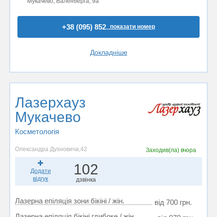
Мукачево, Валенберга, 9а
+38 (095) 852..
показати номер
Докладніше
Лазерхауз
Мукачево
Косметологія
Олександра Духновича,42
Заходив(ла)
вчора
102
Додати
відгук
дзвінка
Лазерна епіляція зони бікіні / жін.
від 700 грн.
Лазерна епіляція бікіні глибоке / жін