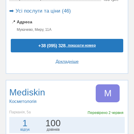
➡️ Усі послуги та ціни (46)
📍
Адреса
Мукачево, Миру, 11А
+38 (095) 328..
показати номер
Докладніше
Mediskin
M
Косметологія
Парканія, 5а
Перевірено
2 червня
1
100
відгук
дзвінків