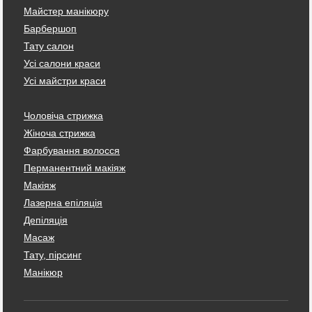
Майстер манікюру
Барбершоп
Тату салон
Усі салони краси
Усі майстри краси
Чоловіча стрижка
Жіноча стрижка
Фарбування волосся
Перманентний макіяж
Макіяж
Лазерна епіляція
Депіляція
Масаж
Тату, пірсинг
Манікюр