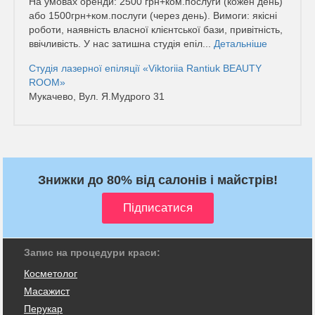
На умовах оренди: 2500 грн+ком.послуги (кожен день)
або 1500грн+ком.послуги (через день). Вимоги: якісні
роботи, наявність власної клієнтської бази, привітність,
ввічливість. У нас затишна студія епіл...
Детальніше
Студія лазерної епіляції «Viktoriia Rantiuk BEAUTY
ROOM»
Мукачево, Вул. Я.Мудрого 31
Знижки до 80% від салонів і майстрів!
Запис на процедури краси:
Косметолог
Масажист
Перукар