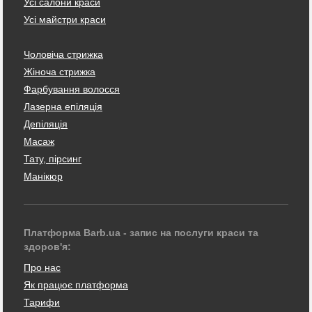
Усі салони краси
Усі майстри краси
Чоловіча стрижка
Жіноча стрижка
Фарбування волосся
Лазерна епіляція
Депіляція
Масаж
Тату, пірсинг
Манікюр
Платформа Barb.ua - запис на послуги краси та
здоров'я:
Про нас
Як працює платформа
Тарифи