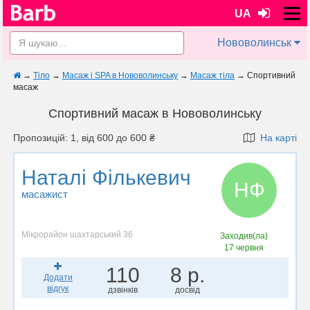
UA
Нововолинськ
→
Тіло
→
Масаж і SPA в Нововолинську
→
Масаж тіла
→
Спортивний
масаж
Спортивний масаж в Нововолинську
Пропозицій: 1, від 600 до 600 ₴
На карті
Наталі Фількевич
НФ
масажист
Мікрорайон шахтарський 36
Заходив(ла)
17 червня
110
8 р.
Додати
відгук
дзвінків
досвід