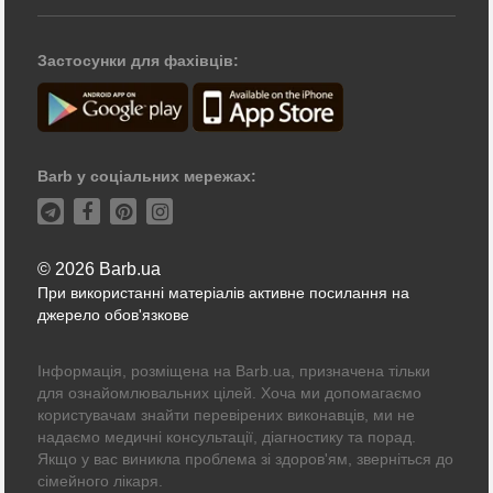
Застосунки для фахівців:
Barb у соціальних мережах:
© 2026 Barb.ua
При використанні матеріалів активне посилання на
джерело обов'язкове
Інформація, розміщена на Barb.ua, призначена тільки
для ознайомлювальних цілей. Хоча ми допомагаємо
користувачам знайти перевірених виконавців, ми не
надаємо медичні консультації, діагностику та порад.
Якщо у вас виникла проблема зі здоров'ям, зверніться до
сімейного лікаря.