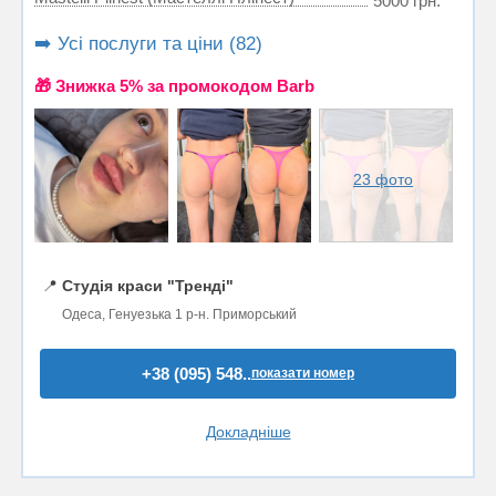
5000 грн.
➡️ Усі послуги та ціни (82)
🎁 Знижка 5% за промокодом Barb
23 фото
📍
Студія краси "Тренді"
Одеса, Генуезька 1 р-н. Приморський
+38 (095) 548..
показати номер
Докладніше