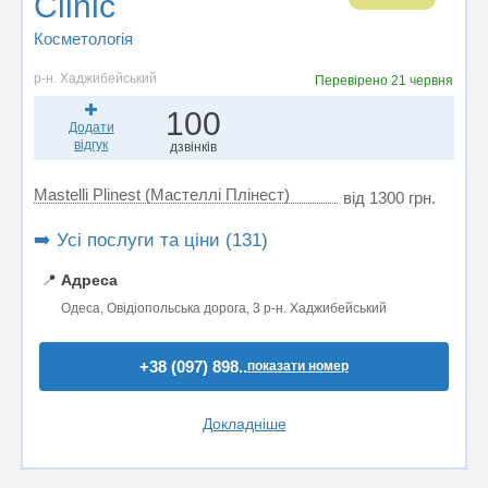
Clinic
Косметологія
р-н. Хаджибейський
Перевірено
21 червня
100
Додати
відгук
дзвінків
Mastelli Plinest (Мастеллі Плінест)
від 1300 грн.
➡️ Усі послуги та ціни (131)
📍
Адреса
Одеса, Овідіопольська дорога, 3 р-н. Хаджибейський
+38 (097) 898..
показати номер
Докладніше