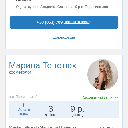
Одеса, вулиця Академіка Сахарова, 9 р-н. Пересипський
+38 (063) 789..
показати номер
Докладніше
Марина Тенетюх
косметолог
р-н. Приморський
Заходив(ла)
29 липня
3
9 р.
Додати
відгук
дзвінка
досвід
Mastelli Plinest (Мастеллі Плінест)