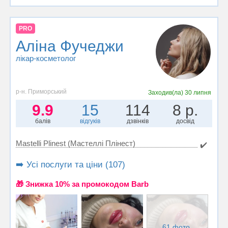
PRO
Аліна Фучеджи
лікар-косметолог
р-н. Приморський
Заходив(ла)
30 липня
9.9
15
114
8 р.
балів
відгуків
дзвінків
досвід
Mastelli Plinest (Мастеллі Плінест)
✔️
➡️ Усі послуги та ціни (107)
🎁 Знижка 10% за промокодом Barb
61 фото