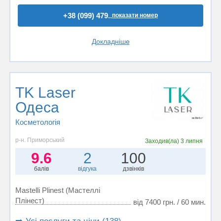
+38 (099) 479..
показати номер
Докладніше
TK Laser
Одеса
Косметологія
р-н. Приморський
Заходив(ла)
3 липня
9.6
2
100
балів
відгука
дзвінків
Mastelli Plinest (Мастеллі
Плінест)
від 7400 грн. / 60 мин.