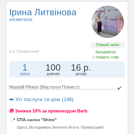
Ірина Литвінова
косметолог
Повний запис
р-н. Приморський
Заходив(ла)
1 тиждень тому
1
100
16 р.
відгук
дзвінків
досвід
Mastelli Plinest (Мастеллі Плінест)
✔️
➡️ Усі послуги та ціни (146)
🎁 Знижка 10% за промокодом Barb
📍
СПА-салон "Shine"
Одеса, Володимира Зеленого,40 р-н. Приморський