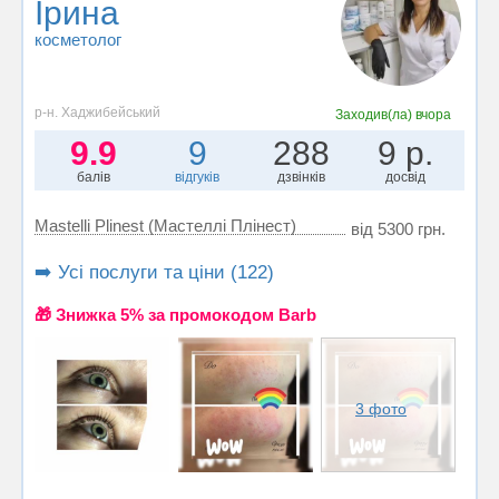
Ірина
косметолог
р-н. Хаджибейський
Заходив(ла)
вчора
9.9
9
288
9 р.
балів
відгуків
дзвінків
досвід
Mastelli Plinest (Мастеллі Плінест)
від 5300 грн.
➡️ Усі послуги та ціни (122)
🎁 Знижка 5% за промокодом Barb
3 фото