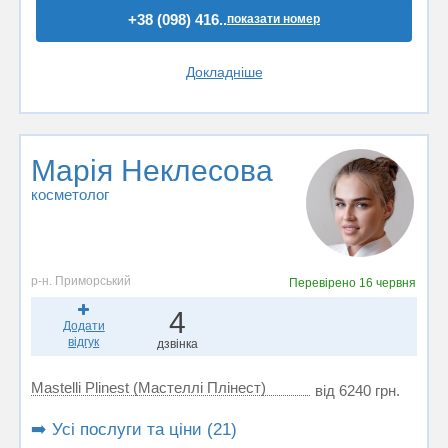
+38 (098) 416..
показати номер
Докладніше
Марія Неклесова
косметолог
р-н. Приморський
Перевірено
16 червня
4
Додати
відгук
дзвінка
Mastelli Plinest (Мастеллі Плінест)
від 6240 грн.
➡️ Усі послуги та ціни (21)