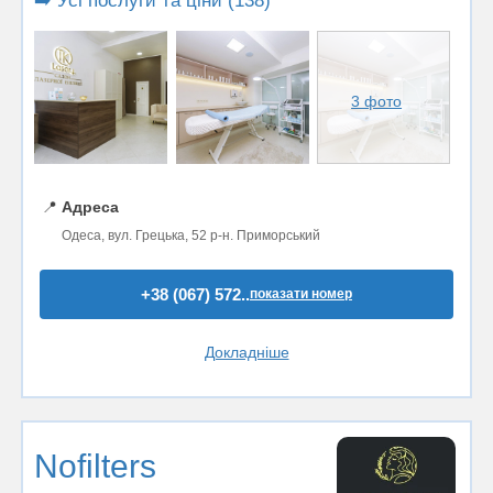
➡️ Усі послуги та ціни (138)
3 фото
📍
Адреса
Одеса, вул. Грецька, 52 р-н. Приморський
+38 (067) 572..
показати номер
Докладніше
Nofilters