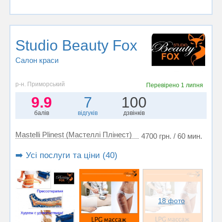
Studio Beauty Fox
Салон краси
р-н. Приморський
Перевірено
1 липня
9.9
7
100
балів
відгуків
дзвінків
Mastelli Plinest (Мастеллі Плінест)
4700 грн. / 60 мин.
➡️ Усі послуги та ціни (40)
18 фото