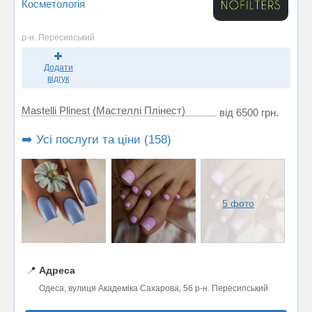
Косметологія
р-н. Пересипський
Додати
відгук
Mastelli Plinest (Мастеллі Плінест)
від 6500 грн.
➡️ Усі послуги та ціни (158)
5 фото
📍
Адреса
Одеса, вулиця Академiка Сахарова, 5б р-н. Пересипський