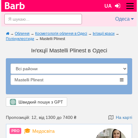
UA
Одеса
→
Обличчя
→
Косметологія обличчя в Одесі
→
Ін'єкції краси
→
Полінуклеотиди
→
Mastelli Plinest
Ін'єкції Mastelli Plinest в Одесі
Mastelli Plinest
Швидкий пошук з GPT
Пропозицій: 12, від 1300 до 7400 ₴
На карті
🎓
Медосвіта
PRO