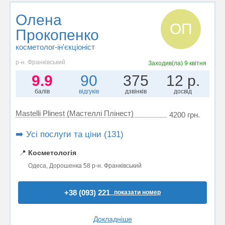
Олена
ОП
Прокопенко
косметолог-ін'єкціоніст
р-н. Франківський
Заходив(ла)
9 квітня
9.9
90
375
12 р.
балів
відгуків
дзвінків
досвід
Mastelli Plinest (Мастеллі Плінест)
4200 грн.
➡️ Усі послуги та ціни (131)
📍
Косметологія
Одеса, Дорошенка 58 р-н. Франківський
+38 (093) 221..
показати номер
Докладніше