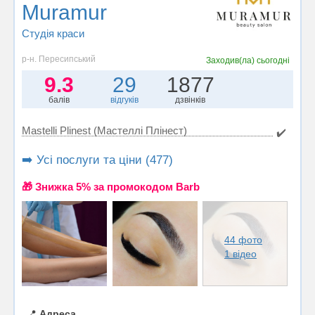
Muramur
Студія краси
р-н. Пересипський
Заходив(ла)
сьогодні
9.3
29
1877
балів
відгуків
дзвінків
Mastelli Plinest (Мастеллі Плінест)
✔️
➡️ Усі послуги та ціни (477)
🎁 Знижка 5% за промокодом Barb
44 фото
1 відео
📍
Адреса