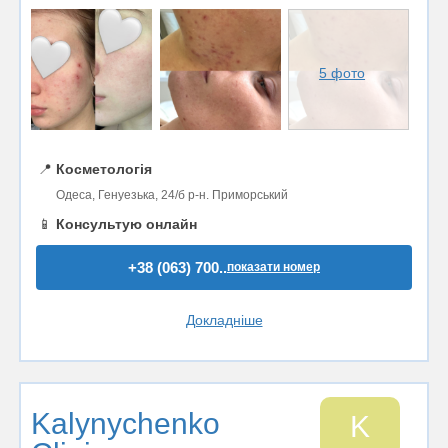
5 фото
📍
Косметологія
Одеса, Генуезька, 24/б р-н. Приморський
📱
Консультую онлайн
+38 (063) 700..
показати номер
Докладніше
Kalynychenko
K