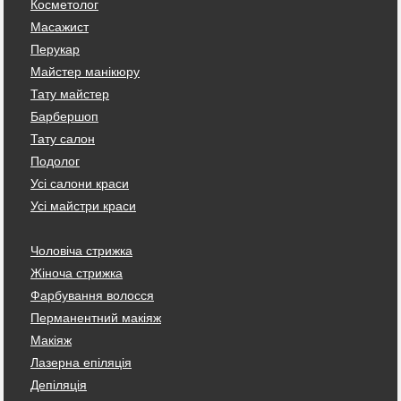
Косметолог
Масажист
Перукар
Майстер манікюру
Тату майстер
Барбершоп
Тату салон
Подолог
Усі салони краси
Усі майстри краси
Чоловіча стрижка
Жіноча стрижка
Фарбування волосся
Перманентний макіяж
Макіяж
Лазерна епіляція
Депіляція