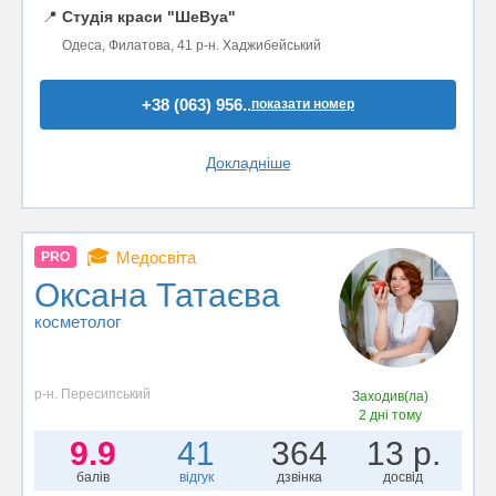
📍
Студія краси "ШеВуа"
Одеса, Филатова, 41 р-н. Хаджибейський
+38 (063) 956..
показати номер
Докладніше
🎓
Медосвіта
PRO
Оксана Татаєва
косметолог
р-н. Пересипський
Заходив(ла)
2 дні тому
9.9
41
364
13 р.
балів
відгук
дзвінка
досвід