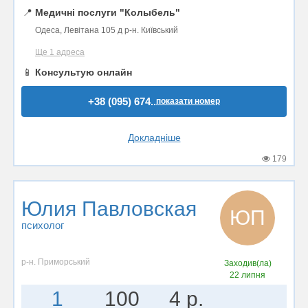
📍
Медичні послуги "Колыбель"
Одеса, Левітана 105 д р-н. Київський
Ще 1 адреса
📱
Консультую онлайн
+38 (095) 674..
показати номер
Докладніше
179
Юлия Павловская
ЮП
психолог
р-н. Приморський
Заходив(ла)
22 липня
1
100
4 р.