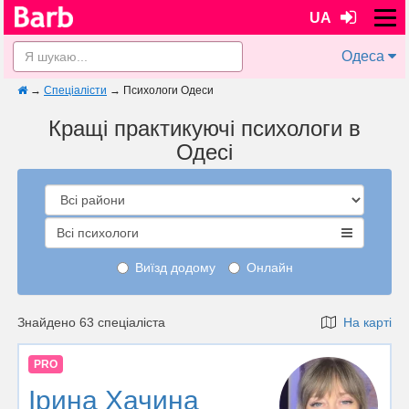
UA
Одеса
→
Спеціалісти
→
Психологи Одеси
Кращі практикуючі психологи в
Одесі
Всі психологи
Виїзд додому
Онлайн
Знайдено 63 спеціаліста
На карті
PRO
Ірина Хачина