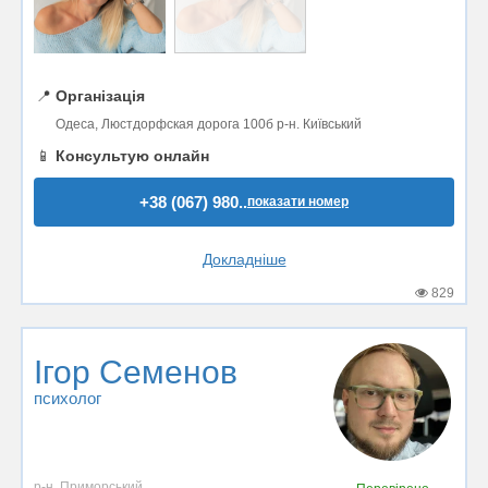
📍
Організація
Одеса, Люстдорфская дорога 100б р-н. Київський
📱
Консультую онлайн
+38 (067) 980..
показати номер
Докладніше
829
Ігор Семенов
психолог
р-н. Приморський