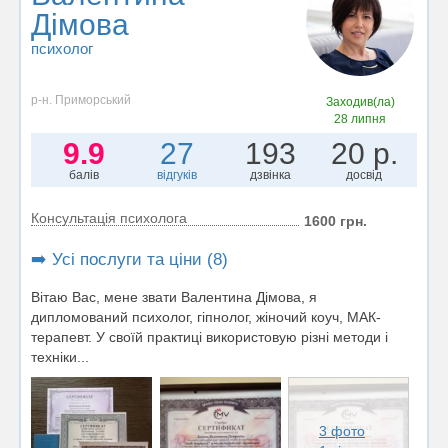
Дімова
психолог
р-н. Приморський
Заходив(ла)
28 липня
9.9
27
193
20 р.
балів
відгуків
дзвінка
досвід
Консультація психолога
1600 грн.
➡️ Усі послуги та ціни (8)
Вітаю Вас, мене звати Валентина Дімова, я
дипломований психолог, гіпнолог, жіночий коуч, МАК-
терапевт. У своїй практиці використовую різні методи і
техніки...
3 фото