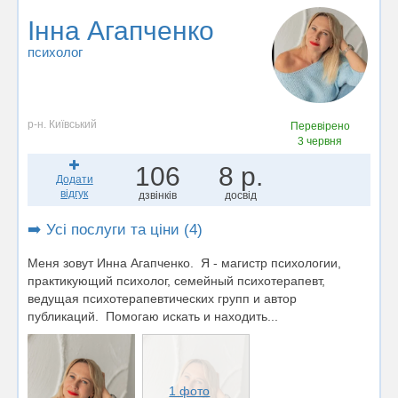
Інна Агапченко
психолог
р-н. Київський
Перевірено
3 червня
106
8 р.
Додати
відгук
дзвінків
досвід
➡️ Усі послуги та ціни (4)
Меня зовут Инна Агапченко. Я - магистр психологии,
практикующий психолог, семейный психотерапевт,
ведущая психотерапевтических групп и автор
публикаций. Помогаю искать и находить...
1 фото