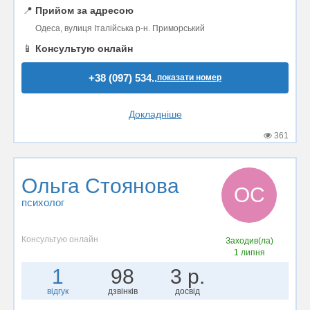
📍
Прийом за адресою
Одеса, вулиця Італійська р-н. Приморський
📱
Консультую онлайн
+38 (097) 534..
показати номер
Докладніше
361
Ольга Стоянова
ОС
психолог
Консультую онлайн
Заходив(ла)
1 липня
1
98
3 р.
відгук
дзвінків
досвід