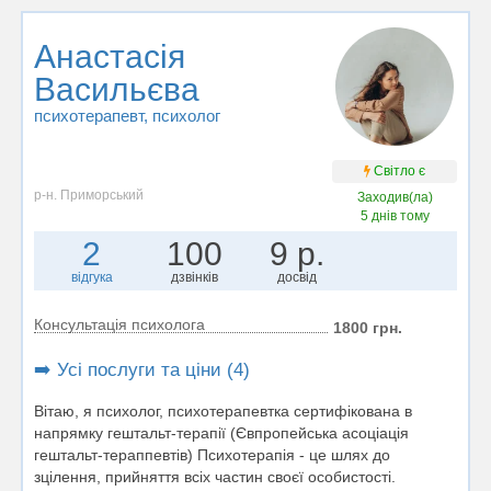
Анастасія
Васильєва
психотерапевт
, психолог
Світло є
р-н. Приморський
Заходив(ла)
5 днів тому
2
100
9 р.
відгука
дзвінків
досвід
Консультація психолога
1800 грн.
➡️ Усі послуги та ціни (4)
Вітаю, я психолог, психотерапевтка сертифікована в
напрямку гештальт-терапії (Євпропейська асоціація
гештальт-тераппевтів) Психотерапія - це шлях до
зцілення, прийняття всіх частин своєї особистості.