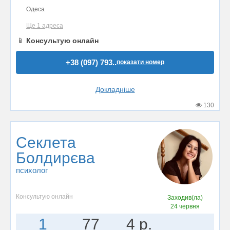
Одеса
Ще 1 адреса
📱
Консультую онлайн
+38 (097) 793..
показати номер
Докладніше
130
Секлета
Болдирєва
психолог
Консультую онлайн
Заходив(ла)
24 червня
1
77
4 р.