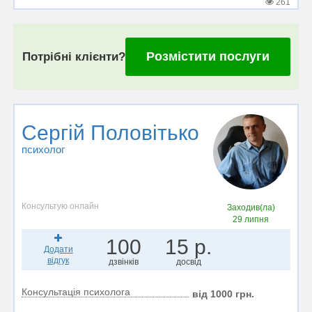
261
Розмістити послуги
Потрібні клієнти?
Сергій Половітько
психолог
Консультую онлайн
Заходив(ла)
29 липня
100
15 р.
Додати
відгук
дзвінків
досвід
Консультація психолога
від 1000 грн.