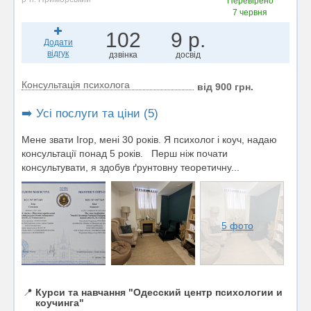
Перевірено
7 червня
102
9 р.
Додати
відгук
дзвінка
досвід
Консультація психолога
від 900 грн.
➡️ Усі послуги та ціни (5)
Мене звати Ігор, мені 30 років. Я психолог і коуч, надаю
консультації понад 5 років. Перш ніж почати
консультувати, я здобув ґрунтовну теоретичну...
5 фото
📍
Курси та навчання "Одесский центр психологии и
коучинга"