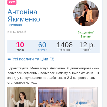
PRO
Антоніна
Якименко
психолог
р-н. Київський
Заходив(ла)
3 липня
10
60
1408
12 р.
балів
відгуків
дзвінків
досвід
➡️ Усі послуги та ціни (3)
Здравствуйте. Меня зовут Антонина. Я дипломированный
психолог/ семейный психолог. Почему выбирают меня? Я
за одну консультацию прорабатываю 2-3 запроса и вам
становится легко...
8 фото