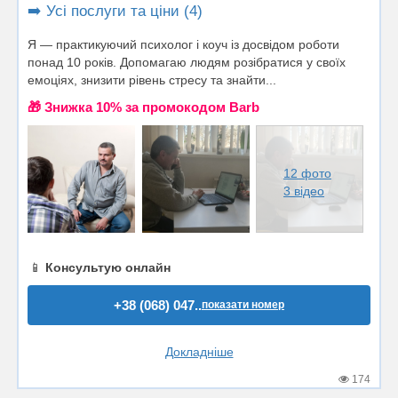
➡️ Усі послуги та ціни (4)
Я — практикуючий психолог і коуч із досвідом роботи
понад 10 років. Допомагаю людям розібратися у своїх
емоціях, знизити рівень стресу та знайти...
🎁 Знижка 10% за промокодом Barb
12 фото
3 відео
📱
Консультую онлайн
+38 (068) 047..
показати номер
Докладніше
174