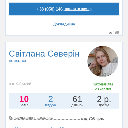
+38 (050) 146..
показати номер
Докладніше
185
Світлана Северін
психолог
р-н. Київський
Заходив(ла)
23 червня
10
2
61
2 р.
балів
відгука
дзвінок
досвід
Консультація психолога
від 750 грн.