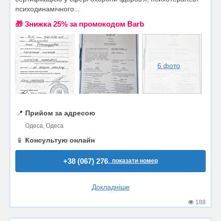
психодинамічного...
🎁 Знижка 25% за промокодом Barb
6 фото
📍
Прийом за адресою
Одеса, Одеса
📱
Консультую онлайн
+38 (067) 276..
показати номер
Докладніше
188