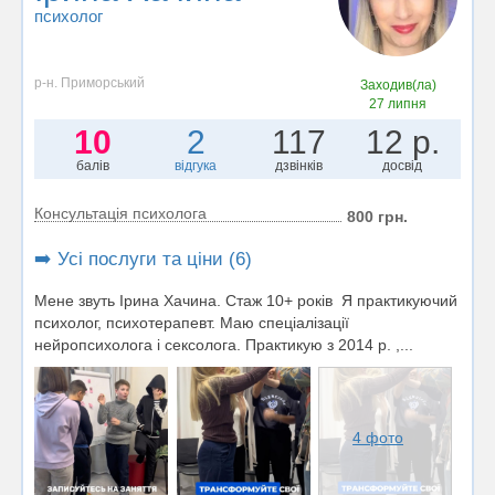
психолог
р-н. Приморський
Заходив(ла)
27 липня
10
2
117
12 р.
балів
відгука
дзвінків
досвід
Консультація психолога
800 грн.
➡️ Усі послуги та ціни (6)
Мене звуть Ірина Хачина. Стаж 10+ років Я практикуючий
психолог, психотерапевт. Маю спеціалізації
нейропсихолога і сексолога. Практикую з 2014 р. ,...
4 фото