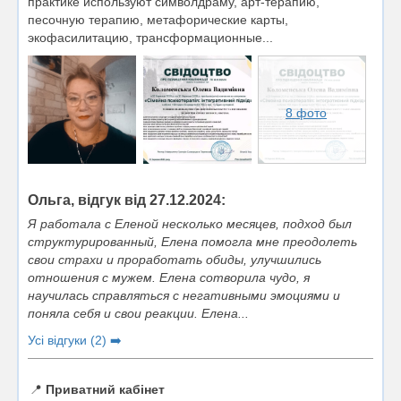
практике используют символдраму, арт-терапию,
песочную терапию, метафорические карты,
экофасилитацию, трансформационные...
8 фото
Ольга, відгук від 27.12.2024:
Я работала с Еленой несколько месяцев, подход был
структурированный, Елена помогла мне преодолеть
свои страхи и проработать обиды, улучшились
отношения с мужем. Елена сотворила чудо, я
научилась справляться с негативными эмоциями и
поняла себя и свои реакции. Елена...
Усі відгуки (2) ➡️
📍
Приватний кабінет