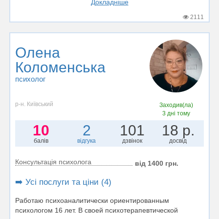
Докладніше
2111
Олена
Коломенська
психолог
р-н. Київський
Заходив(ла)
3 дні тому
10
2
101
18 р.
балів
відгука
дзвінок
досвід
Консультація психолога
від 1400 грн.
➡️ Усі послуги та ціни (4)
Работаю психоаналитически ориентированным
психологом 16 лет. В своей психотерапевтической