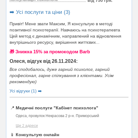
від 750 грн.
➡️ Усі послуги та ціни (3)
Привіт! Мене звати Максим, Я консультую в методі
позитивної психотерапії. Навчаюсь на психотерапевта
Цей метод є динамічним, направлений на відновлення
внутрішнього ресурсу, вирішення життєвих...
🎁 Знижка 15% за промокодом Barb
Олеся, відгук від 26.11.2024:
Все сподобалось, дуже гарний психолог, гарний
професіонал, гарне спілкування з клієнтами. Усім
рекомендую)
Усі відгуки (1) ➡️
📍
Медичні послуги "Кабінет психолога"
Одеса, провулок Некрасова 2 р-н. Приморський
Ще 2 адреси
📱
Консультую онлайн