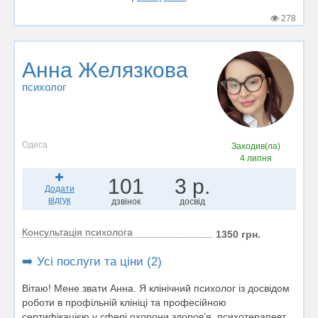
278
Анна Желязкова
психолог
Одеса
Заходив(ла)
4 липня
101
3 р.
Додати
відгук
дзвінок
досвід
Консультація психолога
1350 грн.
➡️ Усі послуги та ціни (2)
Вітаю! Мене звати Анна. Я клінічний психолог із досвідом
роботи в профільній клініці та професійною
сертифікацією у сфері охорони здоров’я, психотерапевт