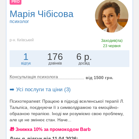
PRO
Марія Чібісова
психолог
р-н. Київський
Заходив(ла)
23 червня
1
176
6 р.
відгук
дзвінків
досвід
Консультація психолога
від 1500 грн.
➡️ Усі послуги та ціни (3)
Психотерапевт. Працюю в підході вселенської терапії Л.
Тальпіса, поєднуючи її з символдрамою та емоційно-
образною терапією. Іноді ми розуміємо свою проблему,
але це не змінює стан. Наче...
🎁 Знижка 10% за промокодом Barb
Дарья, відгук від 11.04.2026: