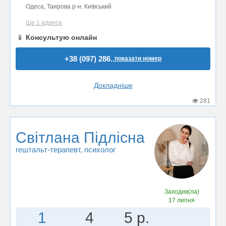
Одеса, Таирова р-н. Київський
Ще 1 адреса
📱
Консультую онлайн
+38 (097) 286..
показати номер
Докладніше
281
Світлана Підлісна
гештальт-терапевт
, психолог
Заходив(ла)
17 липня
1
4
5 р.