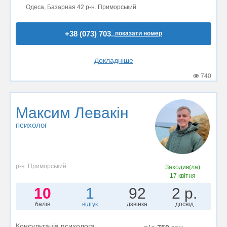
Одеса, Базарная 42 р-н. Приморський
+38 (073) 703..
показати номер
Докладніше
740
Максим Левакін
психолог
р-н. Приморський
Заходив(ла)
17 квітня
10
1
92
2 р.
балів
відгук
дзвінка
досвід
Консультація психолога