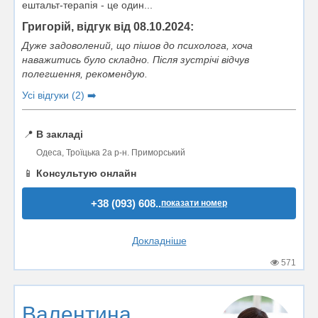
ештальт-терапія - це один...
Григорій, відгук від 08.10.2024:
Дуже задоволений, що пішов до психолога, хоча
наважитись було складно. Після зустрічі відчув
полегшення, рекомендую.
Усі відгуки (2) ➡️
📍
В закладі
Одеса, Троїцька 2а р-н. Приморський
📱
Консультую онлайн
+38 (093) 608..
показати номер
Докладніше
571
Валентина