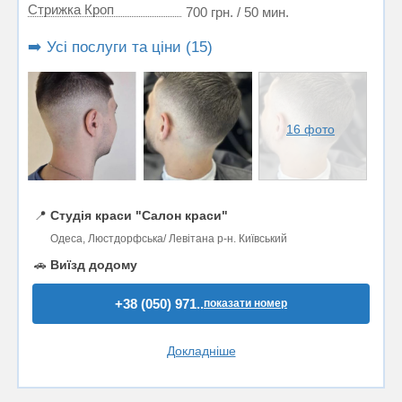
Стрижка Кроп
700 грн. / 50 мин.
➡️ Усі послуги та ціни (15)
16 фото
📍
Студія краси "Салон краси"
Одеса, Люстдорфська/ Левітана р-н. Київський
🚗
Виїзд додому
+38 (050) 971..
показати номер
Докладніше