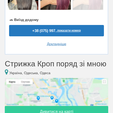
🚗
Виїзд додому
+38 (075) 997..
показати номер
Докладніше
Стрижка Кроп поряд зі мною
Україна, Одеська, Одеса
Дивитися на карті