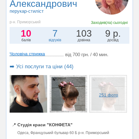
Александрович
перукар-стиліст
р-н. Приморський
Заходив(ла)
сьогодні
10
7
103
9 р.
балів
відгуків
дзвінка
досвід
Чоловіча стрижка
від 700 грн. / 40 мин.
➡️ Усі послуги та ціни (44)
251 фото
📍
Студія краси "КОНФЕТА"
Одеса, Французький бульвар 60 Б р-н. Приморський