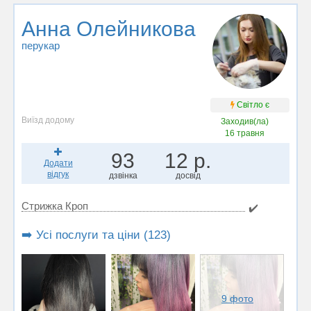
Анна Олейникова
перукар
Світло є
Виїзд додому
Заходив(ла)
16 травня
93
12 р.
Додати
відгук
дзвінка
досвід
Стрижка Кроп
✔️
➡️ Усі послуги та ціни (123)
9 фото