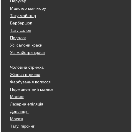
Перукар
Майстер манікюру
Тату майстер
Барбершоп
Тату салон
Подолог
Усі салони краси
Усі майстри краси
Чоловіча стрижка
Жіноча стрижка
Фарбування волосся
Перманентний макіяж
Макіяж
Лазерна епіляція
Депіляція
Масаж
Тату, пірсинг