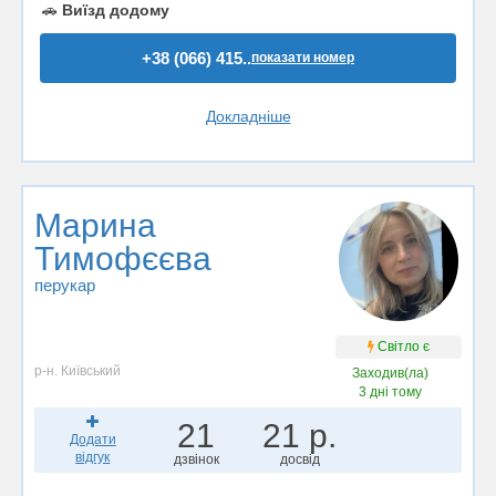
🚗
Виїзд додому
+38 (066) 415..
показати номер
Докладніше
Марина
Тимофєєва
перукар
Світло є
р-н. Київський
Заходив(ла)
3 дні тому
21
21 р.
Додати
відгук
дзвінок
досвід