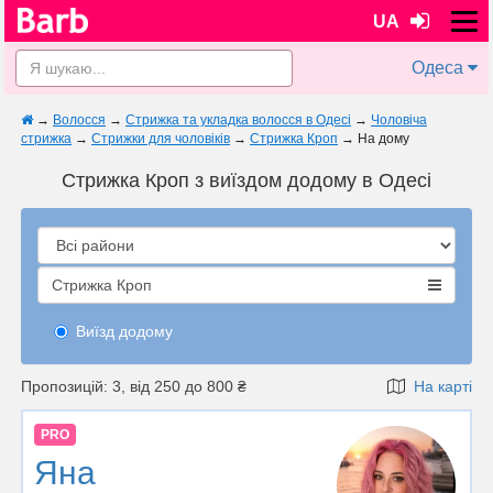
UA
Одеса
→
Волосся
→
Стрижка та укладка волосся в Одесі
→
Чоловіча
стрижка
→
Стрижки для чоловіків
→
Стрижка Кроп
→
На дому
Стрижка Кроп з виїздом додому в Одесі
Стрижка Кроп
Виїзд додому
Пропозицій: 3, від 250 до 800 ₴
На карті
PRO
Яна