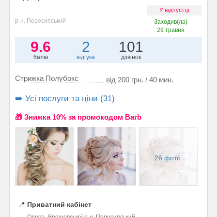
У відпустці
р-н. Пересипський
Заходив(ла)
29 травня
9.6
2
101
балів
відгука
дзвінок
Стрижка Полубокс
від 200 грн. / 40 мин.
➡️ Усі послуги та ціни (31)
🎁 Знижка 10% за промокодом Barb
26 фото
📍
Приватний кабінет
Одеса, Ярошевської р-н. Пересипський