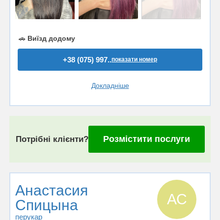
🚗
Виїзд додому
+38 (075) 997..
показати номер
Докладніше
Розмістити послуги
Потрібні клієнти?
Анастасия
АС
Спицына
перукар