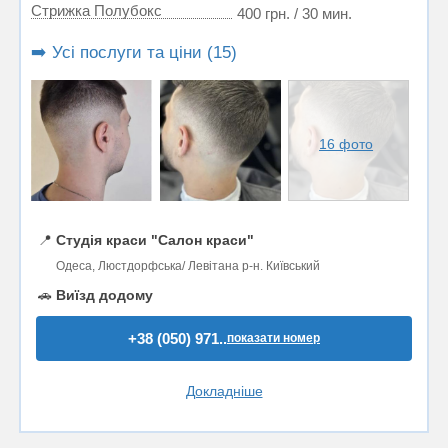
Стрижка Полубокс
400 грн. / 30 мин.
➡️ Усі послуги та ціни (15)
16 фото
📍
Студія краси "Салон краси"
Одеса, Люстдорфська/ Левітана р-н. Київський
🚗
Виїзд додому
+38 (050) 971..
показати номер
Докладніше