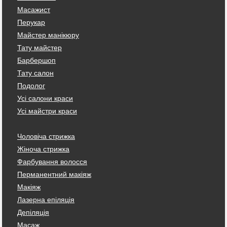
Масажист
Перукар
Майстер манікюру
Тату майстер
Барбершоп
Тату салон
Подолог
Усі салони краси
Усі майстри краси
Чоловіча стрижка
Жіноча стрижка
Фарбування волосся
Перманентний макіяж
Макіяж
Лазерна епіляція
Депіляція
Масаж