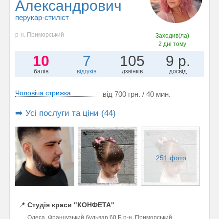
Александрович
перукар-стиліст
р-н. Приморський
Заходив(ла)
2 дні тому
10
7
105
9 р.
балів
відгуків
дзвінків
досвід
Чоловіча стрижка
від 700 грн. / 40 мин.
➡️ Усі послуги та ціни (44)
251 фото
📍
Студія краси "КОНФЕТА"
Одеса, Французький бульвар 60 Б р-н. Приморський