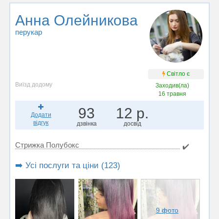
Анна Олейникова
перукар
Світло є
Виїзд додому
Заходив(ла)
16 травня
93
12 р.
Додати
відгук
дзвінка
досвід
Стрижка Полубокс
✔️
➡️ Усі послуги та ціни (123)
9 фото