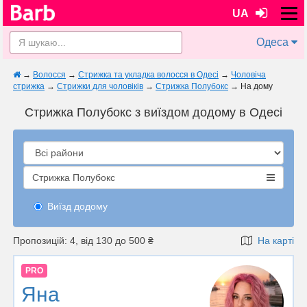
UA
Одеса
→
Волосся
→
Стрижка та укладка волосся в Одесі
→
Чоловіча
стрижка
→
Стрижки для чоловіків
→
Стрижка Полубокс
→
На дому
Стрижка Полубокс з виїздом додому в Одесі
Стрижка Полубокс
Виїзд додому
Пропозицій: 4, від 130 до 500 ₴
На карті
PRO
Яна