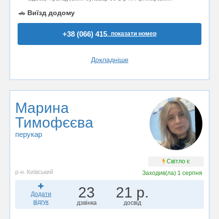
🚗
Виїзд додому
+38 (066) 415..
показати номер
Докладніше
Марина
Тимофєєва
перукар
Світло є
р-н. Київський
Заходив(ла)
1 серпня
23
21 р.
Додати
відгук
дзвінка
досвід