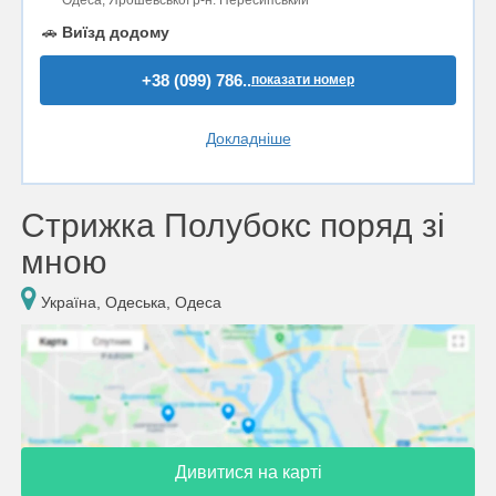
🚗
Виїзд додому
+38 (099) 786..
показати номер
Докладніше
Стрижка Полубокс поряд зі
мною
Україна, Одеська, Одеса
Дивитися на карті