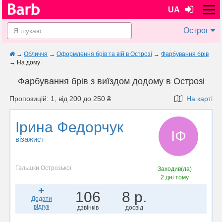
UA
Острог
→
Обличчя
→
Оформлення брів та вій в Острозі
→
Фарбування брів
→
На дому
Фарбування брів з виїздом додому в Острозі
Пропозицій: 1, від 200 до 250 ₴
На карті
Ірина Федорчук
ІФ
візажист
Гальшки Острозької
Заходив(ла)
2 дні тому
106
8 р.
Додати
відгук
дзвінків
досвід