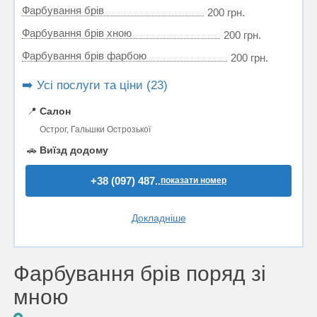
Фарбування брів
200 грн.
Фарбування брів хною
200 грн.
Фарбування брів фарбою
200 грн.
➡️ Усі послуги та ціни (23)
📍
Салон
Острог, Гальшки Острозької
🚗
Виїзд додому
+38 (097) 487..
показати номер
Докладніше
Фарбування брів поряд зі
мною