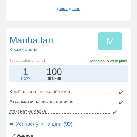
Докладніше
Manhattan
M
Косметологія
Тараса Шевченка, 51
Перевірено
29 червня
1
100
відгук
дзвінків
Комбінована чистка обличчя
✔️
Атравматична чистка обличчя
✔️
Альгінатна маска
✔️
➡️ Усі послуги та ціни (99)
📍
Адреса