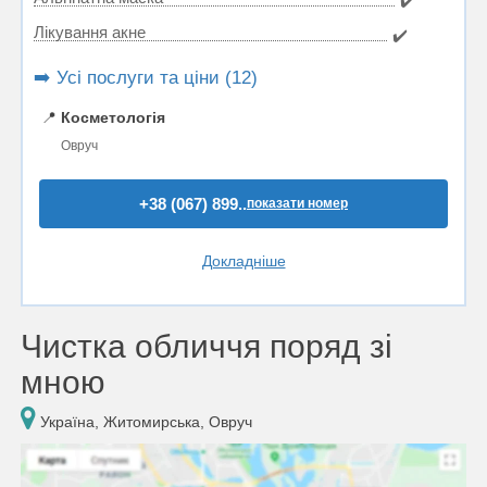
✔️
Лікування акне
✔️
➡️ Усі послуги та ціни (12)
📍
Косметологія
Овруч
+38 (067) 899..
показати номер
Докладніше
Чистка обличчя поряд зі
мною
Україна, Житомирська, Овруч