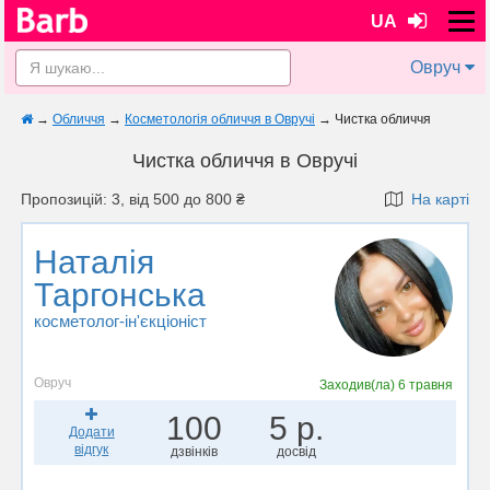
UA
Овруч
→
Обличчя
→
Косметологія обличчя в Овручі
→
Чистка обличчя
Чистка обличчя в Овручі
Пропозицій: 3, від 500 до 800 ₴
На карті
Наталія
Таргонська
косметолог-ін'єкціоніст
Овруч
Заходив(ла)
6 травня
100
5 р.
Додати
відгук
дзвінків
досвід