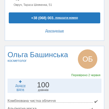
Овруч, Тараса Шевченка, 51
+38 (068) 003..
показати номер
Докладніше
Ольга Башинська
ОБ
косметолог
Перевірено
2 червня
100
Додати
відгук
дзвінків
Комбінована чистка обличчя
✔️
Альгінатна маска