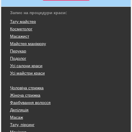
Запис на процедури краси:
Тату майстер
Косметолог
Масажист
Майстер манікюру
Перукар
Подолог
Усі салони краси
Усі майстри краси
Чоловіча стрижка
Жіноча стрижка
Фарбування волосся
Депіляція
Масаж
Тату, пірсинг
Манікюр