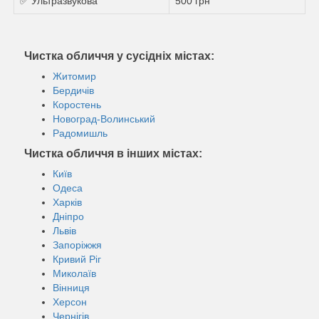
✅ Ультразвукова
500 грн
Чистка обличчя у сусідніх містах:
Житомир
Бердичів
Коростень
Новоград-Волинський
Радомишль
Чистка обличчя в інших містах:
Київ
Одеса
Харків
Дніпро
Львів
Запоріжжя
Кривий Ріг
Миколаїв
Вінниця
Херсон
Чернігів