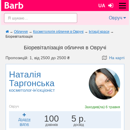
UA
Овруч
→
Обличчя
→
Косметологія обличчя в Овручі
→
Ін'єкції краси
→
Біоревіталізація
Біоревіталізація обличчя в Овручі
Пропозицій: 1, від 2500 до 2500 ₴
На карті
Наталія
Таргонська
косметолог-ін'єкціоніст
Овруч
Заходив(ла)
6 травня
100
5 р.
Додати
відгук
дзвінків
досвід