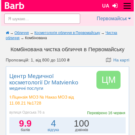
UA
Первомайськ
→
Обличчя
→
Косметологія обличчя в Первомайську
→
Чистка
обличчя
→
Комбінована
Комбінована чистка обличчя в Первомайську
Пропозицій: 1, від 800 до 1100 ₴
На карті
Центр Медичної
ЦМ
косметології Dr Matvienko
медичні послуги
⚕️Ліцензія МОЗ № Наказ МОЗ від
11.08.21 №1728
вулиця Одеська 76 а
Перевірено
16 червня
9.9
4
100
балів
відгука
дзвінків