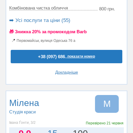
Комбінована чистка обличчя
800 грн.
➡️ Усі послуги та ціни (55)
🎁 Знижка 20% за промокодом Barb
📍
Первомайськ, вулиця Одеська 76 а
+38 (097) 686..
показати номер
Докладніше
Мілена
М
Студія краси
Івана Ґонти, 3/2
Перевірено
21 червня