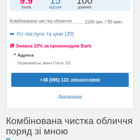
9.9
15
100
балів
відгуків
дзвінків
Комбінована чистка обличчя
1100 грн. / 90 мин.
➡️ Усі послуги та ціни (20)
🎁 Знижка 10% за промокодом Barb
📍
Адреса
Первомайськ, Івана Ґонти, 3/2
+38 (095) 122..
показати номер
Докладніше
Комбінована чистка обличчя
поряд зі мною