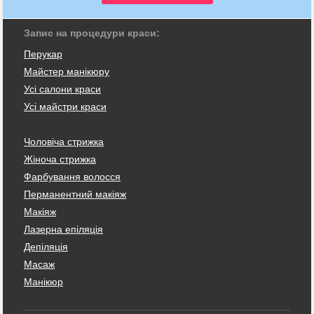
Запис на процедури краси:
Перукар
Майстер манікюру
Усі салони краси
Усі майстри краси
Чоловіча стрижка
Жіноча стрижка
Фарбування волосся
Перманентний макіяж
Макіяж
Лазерна епіляція
Депіляція
Масаж
Манікюр