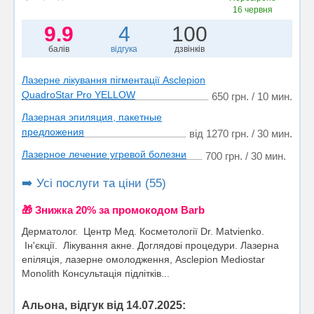
16 червня
9.9
4
100
балів
відгука
дзвінків
Лазерне лікування пігментації Asclepion
QuadroStar Pro YELLOW
650 грн. / 10 мин.
Лазерная эпиляция, пакетные
предложения
від 1270 грн. / 30 мин.
Лазерное лечение угревой болезни
700 грн. / 30 мин.
➡️ Усі послуги та ціни (55)
🎁 Знижка 20% за промокодом Barb
Дерматолог. Центр Мед. Косметології Dr. Matvienko.
Ін'єкції. Лікування акне. Доглядові процедури. Лазерна
епіляція, лазерне омолодження, Asclepion Mediostar
Monolith Консультація підлітків...
Альона, відгук від 14.07.2025: