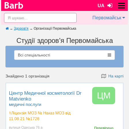
UA
Первомайськ
→
Здоров’я
→
Організації Первомайська
Студії здоров’я Первомайська
Всі спеціальності
Знайдено 1 організація
На карті
Центр Медичної косметології Dr
ЦМ
Matvienko
медичні послуги
⚕️Ліцензія МОЗ № Наказ МОЗ від
11.08.21 №1728
вулиця Одеська 76 а
Перевірено