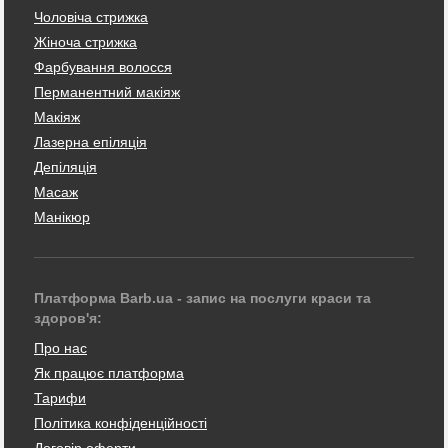
Чоловіча стрижка
Жіноча стрижка
Фарбування волосся
Перманентний макіяж
Макіяж
Лазерна епіляція
Депіляція
Масаж
Манікюр
Платформа Barb.ua - запис на послуги краси та
здоров'я:
Про нас
Як працює платформа
Тарифи
Політика конфіденційності
Договір оферти