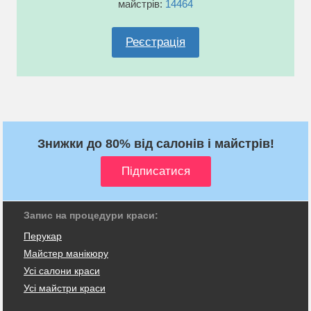
майстрів:
14464
Реєстрація
Знижки до 80% від салонів і майстрів!
Запис на процедури краси:
Перукар
Майстер манікюру
Усі салони краси
Усі майстри краси