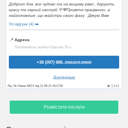
Доброго дня, все чудово та на вищому рівні , дарують
красу та гарний настрій 💛💙Привітні працівники ,а
найголовніше ,що майстри свого фаху . Дякую Вам
Усі відгуки (4) ➡️
📍
Адреса
Первомайськ, вулиця Одеська 76 а
+38 (097) 686..
показати номер
Докладніше
Ліц. № Наказ МОЗ від 11.08.21 №1728
1343
Розмістити послуги