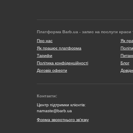
Платформа Barb.ua - запис на послуги краси 
Про нас
Як пр
Як працює платформа
Політи
Тарифи
Питанн
Політика конфіденційності
Блог
Договір оферти
Довід
Контакти:
Центр підтримки клієнтів:
namaste@barb.ua
Форма зворотнього зв'язку