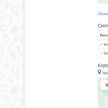
Татуаж
Скіл
Посл
✅ Ма
✅ Ма
Коре
Укр