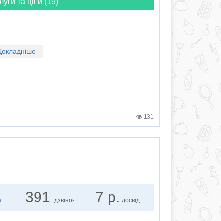
луги та ціни (19)
Докладніше
131
391
7 р.
а
дзвінок
досвід