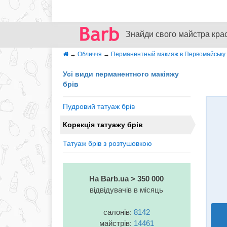
Знайди свого майстра кра
→
Обличчя
→
Перманентный макияж в Первомайську
Усі види перманентного макіяжу
брів
Пудровий татуаж брів
Корекція татуажу брів
Татуаж брів з розтушовкою
На Barb.ua > 350 000
відвідувачів в місяць
салонів:
8142
майстрів:
14461