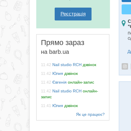
Реєстрація
С
"
П
О
Прямо зараз
на barb.ua
Д
11:42
Nail studio RCH
дзвінок
11:42
Юлия
дзвінок
11:42
Євгенія
онлайн-запис
11:42
Nail studio RCH
онлайн-
запис
11:41
Юлия
дзвінок