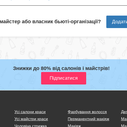
 майстер або власник бьюті-організації?
Додат
Знижки до 80% від салонів і майстрів!
Усі салони краси
Фарбування волосся
Деп
Усі майстри краси
Перманентний макіяж
Ма
Чоловіча стрижка
Макіяж
Ма