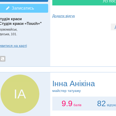
Усі пос
Записатись
Додати відгук
тудія краси
Студія краси «Touch»"
ервомайськ,
деська, 101.
ивитися на карті
Інна Анікіна
ІА
майстер татуажу
9.9
82
балів
відгук