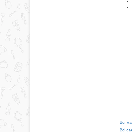
Всі ма
Всі с