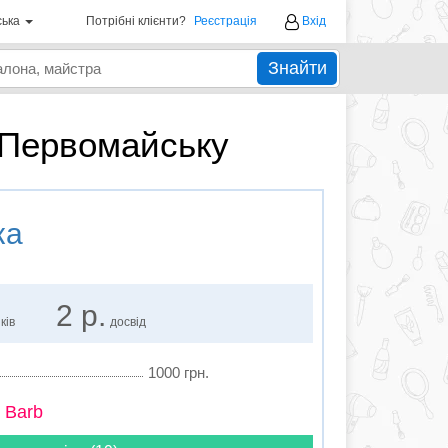
ська
Потрібні клієнти?
Реєстрація
Вхід
Знайти
в Первомайську
ка
2 р.
ків
досвід
1000 грн.
 Barb