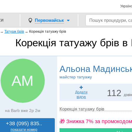
Україн
си
Первомайськ
→
Татуаж брів
→
Корекція татуажу брів
Корекція татуажу брів 
Альона Мадинсь
АМ
майстер татуажу
112
Додати
дзвін
відгук
Корекція татуажу брів
на Barb вже 2р 2м
🎁 Знижка 7% за промокодом
+38 (095) 835..
показати номер