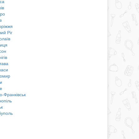
са
ів
про
в
оріжжя
ий Ріг
олаїв
ниця
сон
ігів
тава
каси
омир
и
е
о-Франківськ
нопіль
ьк
іуполь