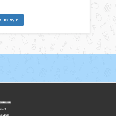
и послуги
іляція
саж
нікюр