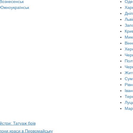
Вознесенськ
Оде
Южноукраїнськ
Харк
Дні
Льві
Зап
Крив
Мик
Він
Хер
Черн
Пол
Чер
Жит
Сум
Рівн
Іван
Тер
Луц
Мар
йстри: Татуаж брів
алони краси в Первомайську