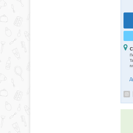
С
П
Т
п
Д