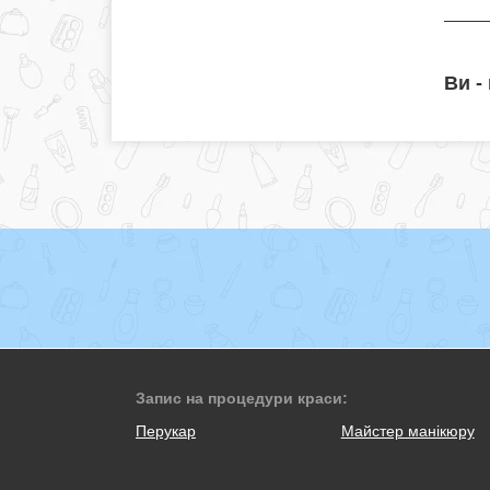
Ви -
Запис на процедури краси:
Перукар
Майстер манікюру