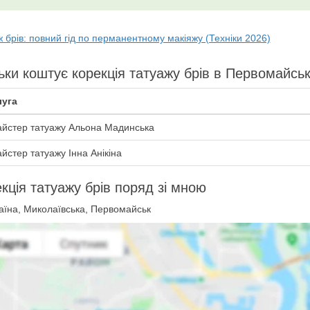
 брів: повний гід по перманентному макіяжу (Техніки 2026)
ьки коштує корекція татуажу брів в Первомайсь
уга
йстер татуажу Альона Мадинська
йстер татуажу Інна Анікіна
кція татуажу брів поряд зі мною
аїна, Миколаївська, Первомайськ