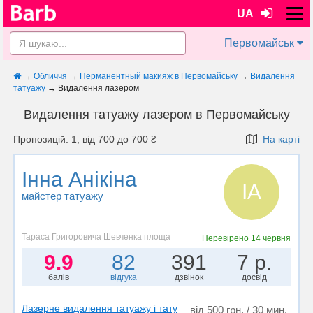
UA
Первомайськ
→
Обличчя
→
Перманентный макияж в Первомайську
→
Видалення
татуажу
→
Видалення лазером
Видалення татуажу лазером в Первомайську
Пропозицій: 1, від 700 до 700 ₴
На карті
Інна Анікіна
ІА
майстер татуажу
Тараса Григоровича Шевченка площа
Перевірено
14 червня
9.9
82
391
7 р.
балів
відгука
дзвінок
досвід
Лазерне видалення татуажу і тату
від 500 грн. / 30 мин.