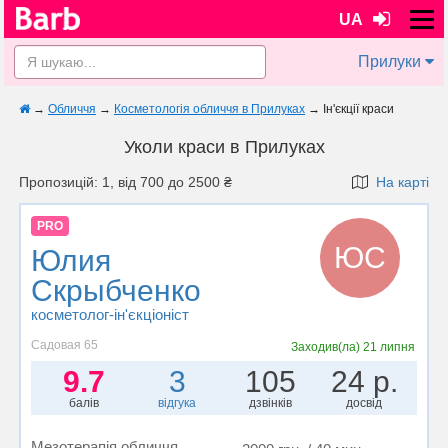
UA
Прилуки
→
Обличчя
→
Косметологія обличчя в Прилуках
→
Ін'єкції краси
Уколи краси в Прилуках
Пропозицій: 1, від 700 до 2500 ₴
На карті
PRO
ЮС
Юлия
Скрыбченко
косметолог-ін'єкціоніст
Садовая 65
Заходив(ла)
21 липня
9.7
3
105
24 р.
балів
відгука
дзвінків
досвід
Мезотерапія обличчя