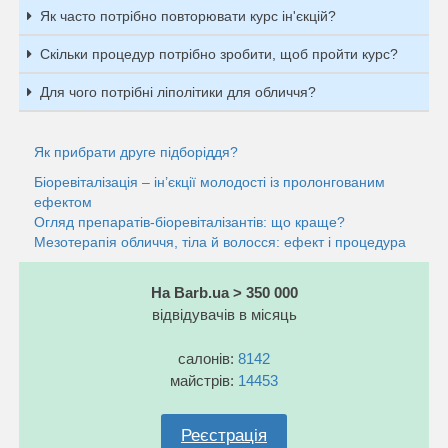
Як часто потрібно повторювати курс ін'єкцій?
Скільки процедур потрібно зробити, щоб пройти курс?
Для чого потрібні ліполітики для обличчя?
Як прибрати друге підборіддя?
Біоревіталізація – ін’єкції молодості із пролонгованим
ефектом
Огляд препаратів-біоревіталізантів: що краще?
Мезотерапія обличчя, тіла й волосся: ефект і процедура
На Barb.ua > 350 000
відвідувачів в місяць
салонів:
8142
майстрів:
14453
Реєстрація