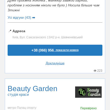
Дуже приємна Жіночка , манікюр завжди гарний,
проблем з носінням ніколи не було ) Носила більше чим
3тижні
Усі відгуки (43) ➡️
📍
Адреса
Київ, Вул. Саксаганского 13/42 р-н. Шевченківський
+38 (066) 956..
показати номер
Докладніше
223
Beauty Garden
студія краси
метро Палац спорту
Перевірено