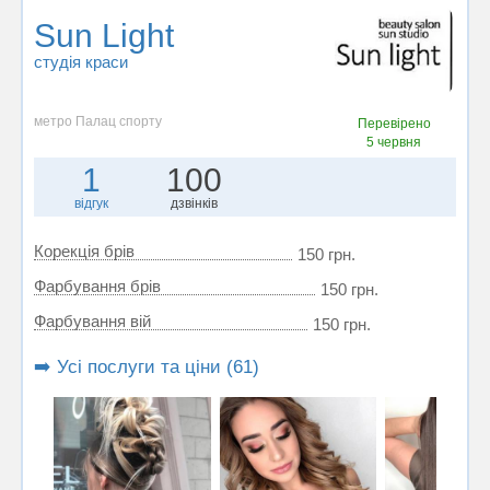
Sun Light
студія краси
метро Палац спорту
Перевірено
5 червня
1
100
відгук
дзвінків
Корекція брів
150 грн.
Фарбування брів
150 грн.
Фарбування вій
150 грн.
➡️ Усі послуги та ціни (61)