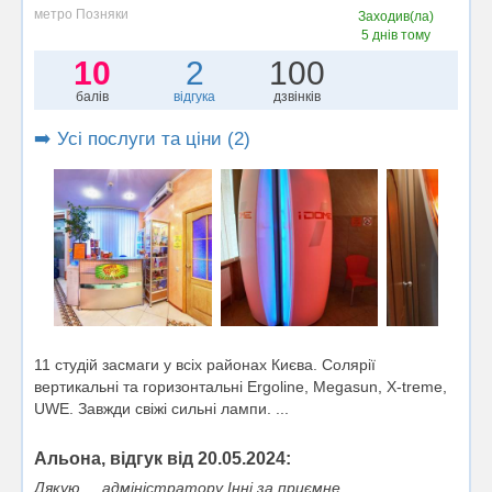
метро Позняки
Заходив(ла)
5 днів тому
10
2
100
балів
відгука
дзвінків
➡️ Усі послуги та ціни (2)
11 студій засмаги у всіх районах Києва. Солярії
вертикальні та горизонтальні Ergoline, Megasun, X-treme,
UWE. Завжди свіжі сильні лампи. ...
Альона, відгук від 20.05.2024:
Дякую,,,, адміністратору Інні за приємне