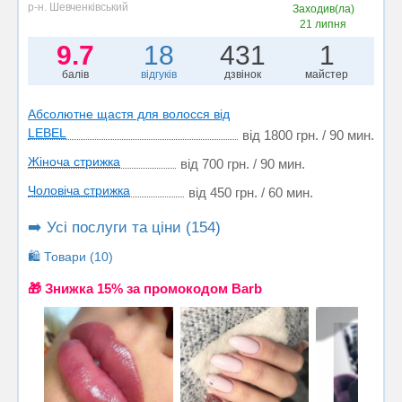
р-н. Шевченківський
Заходив(ла)
21 липня
9.7
18
431
1
балів
відгуків
дзвінок
майстер
Абсолютне щастя для волосся від
LЕBEL
від 1800 грн. / 90 мин.
Жіноча стрижка
від 700 грн. / 90 мин.
Чоловіча стрижка
від 450 грн. / 60 мин.
➡️ Усі послуги та ціни (154)
🛍️ Товари (10)
🎁 Знижка 15% за промокодом Barb