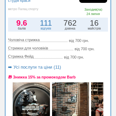
студія краси
метро Палац спорту
Заходив(ла)
24 липня
9.6
111
762
16
балів
відгуків
дзвінка
майстрів
Чоловіча стрижка
від 700 грн.
Стрижки для чоловіків
від 700 грн.
Стрижка Фейд
від 700 грн.
➡️ Усі послуги та ціни (11)
🎁 Знижка 15% за промокодом Barb