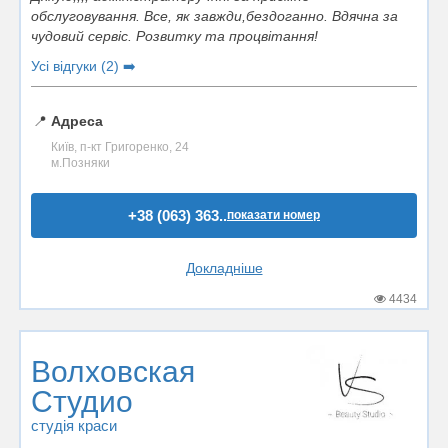
обслуговування. Все, як завжди,бездоганно. Вдячна за
чудовий сервіс. Розвитку та процвітання!
Усі відгуки (2) ➡️
📍
Адреса
Київ, п-кт Григоренко, 24
м.Позняки
+38 (063) 363..
показати номер
Докладніше
4434
Волховская
Студио
студія краси