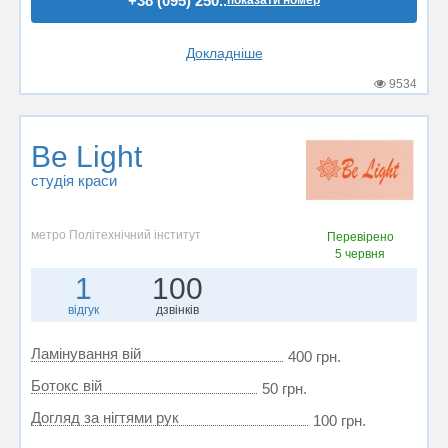
+38 (095) 250..
Докладніше
9534
Be Light
студія краси
метро Політехнічний інститут
Перевірено
5 червня
1
100
відгук
дзвінків
Ламінування вій
400 грн.
Ботокс вій
50 грн.
Догляд за нігтями рук
100 грн.