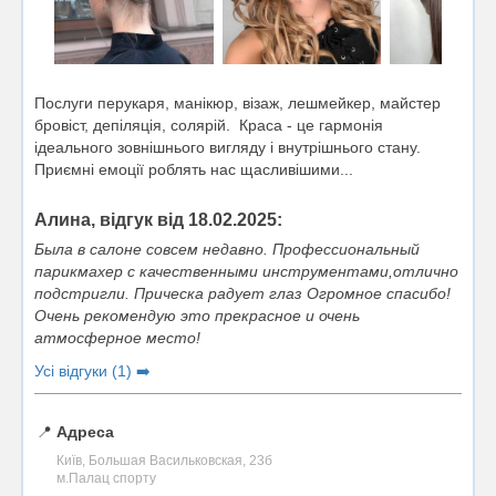
Послуги перукаря, манікюр, візаж, лешмейкер, майстер
бровіст, депіляція, солярій. Краса - це гармонія
ідеального зовнішнього вигляду і внутрішнього стану.
Приємні емоції роблять нас щасливішими...
Алина, відгук від 18.02.2025:
Была в салоне совсем недавно. Профессиональный
парикмахер с качественными инструментами,отлично
подстригли. Прическа радует глаз Огромное спасибо!
Очень рекомендую это прекрасное и очень
атмосферное место!
Усі відгуки (1) ➡️
📍
Адреса
Київ, Большая Васильковская, 23б
м.Палац спорту