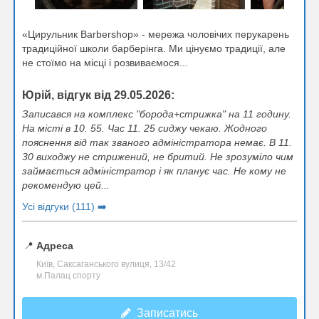
«Цирульник Вarbershop» - мережа чоловічих перукарень
традиційної школи барберінга. Ми цінуємо традиції, але
не стоїмо на місці і розвиваємося...
Юрій, відгук від 29.05.2026:
Записався на комплекс "борода+стрижка" на 11 годину.
На місті в 10. 55. Час 11. 25 сиджу чекаю. Жодного
пояснення від так званого адміністратора немає. В 11.
30 виходжу не стрижений, не бритий. Не зрозуміло чим
займається адміністратор і як планує час. Не кому не
рекомендую цей...
Усі відгуки (111) ➡️
📍
Адреса
Київ, Саксаганського вулиця, 13/42
м.Палац спорту
Записатись