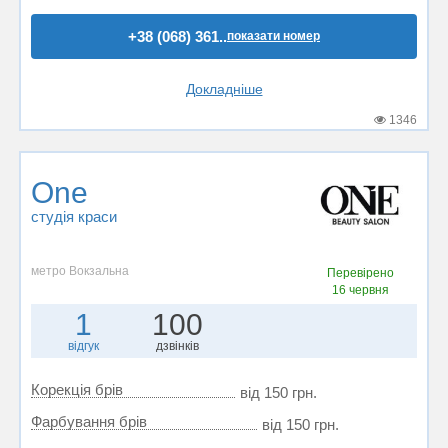
+38 (068) 361..
показати номер
Докладніше
1346
One
студія краси
метро Вокзальна
Перевірено
16 червня
1
100
відгук
дзвінків
Корекція брів
від 150 грн.
Фарбування брів
від 150 грн.