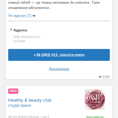
такий підхід — це повна неповага до клієнта. Таке
ставлення абсолютно...
Усі відгуки (7) ➡️
📍
Адреса
Київ, Кирпоноса 6
м.Нивки
+38 (093) 012..
показати номер
Докладніше
3163
PRO
Healthy & beauty club
студія краси
метро Берестейська + ще 1
Заходив(ла)