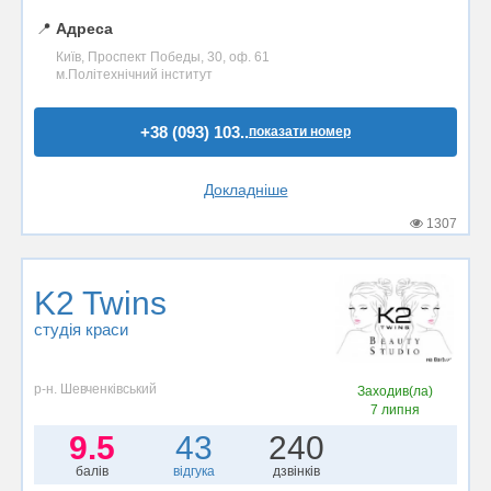
📍
Адреса
Київ, Проспект Победы, 30, оф. 61
м.Політехнічний інститут
+38 (093) 103..
показати номер
Докладніше
1307
K2 Twins
студія краси
р-н. Шевченківський
Заходив(ла)
7 липня
9.5
43
240
балів
відгука
дзвінків