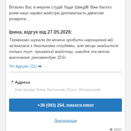
Вітаємо Вас в мережі студій Лади Швед🌺 Вже багато
років наші чарівні майстри допомагають дівчатам
розкрити...
Ірина, відгук від 27.05.2026:
Терміново шукала де можна зробити нарощення вій,
звʼязалася з декількома студіями, але місце знайшлося
тільки тут. приємний майстер, швидке та якісне
виконання, рекомендую 😊👍
Усі відгуки (11) ➡️
📍
Адреса
Київ, вулиця Левка Лукʼяненка, 29 р-н. Оболонський
+38 (093) 254..
показати номер
Докладніше
3447