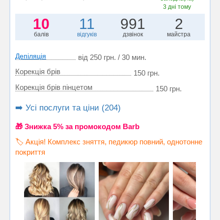
3 дні тому
10
11
991
2
балів
відгуків
дзвінок
майстра
Депіляція
від 250 грн. / 30 мин.
Корекція брів
150 грн.
Корекція брів пінцетом
150 грн.
➡️ Усі послуги та ціни (204)
🎁 Знижка 5% за промокодом Barb
🏷️ Акція! Комплекс зняття, педикюр повний, однотонне
покриття