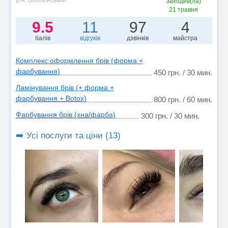
Заходив(ла)
21 травня
9.5
11
97
4
балів
відгуків
дзвінків
майстра
Комплекс оформлення брів (форма +
фарбування)
450 грн. / 30 мин.
Ламінування брів (+ форма +
фарбування + Botox)
800 грн. / 60 мин.
Фарбування брів (хна/фарба)
300 грн. / 30 мин.
➡️ Усі послуги та ціни (13)