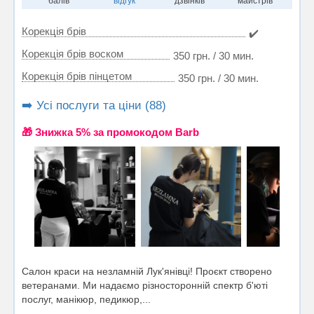
балів
відгук
дзвінків
майстрів
Корекція брів
✔️
Корекція брів воском
350 грн. / 30 мин.
Корекція брів пінцетом
350 грн. / 30 мин.
➡️ Усі послуги та ціни (88)
🎁 Знижка 5% за промокодом Barb
Салон краси на незламній Лук'янівці! Проєкт створено
ветеранами. Ми надаємо різносторонній спектр б'юті
послуг, манікюр, педикюр,...