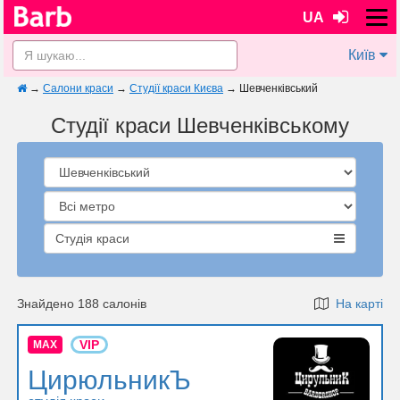
UA
Київ
→
Салони краси
→
Студії краси Києва
→
Шевченківський
Студії краси Шевченківському
Студія краси
Знайдено 188 салонів
На карті
VIP
MAX
ЦирюльникЪ