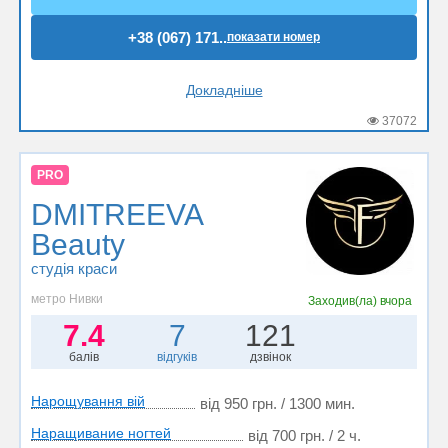
+38 (067) 171..
показати номер
Докладніше
37072
PRO
DMITREEVA
Beauty
студія краси
метро Нивки
Заходив(ла)
вчора
7.4
7
121
балів
відгуків
дзвінок
Нарощування вій
від 950 грн. / 1300 мин.
Наращивание ногтей
від 700 грн. / 2 ч.