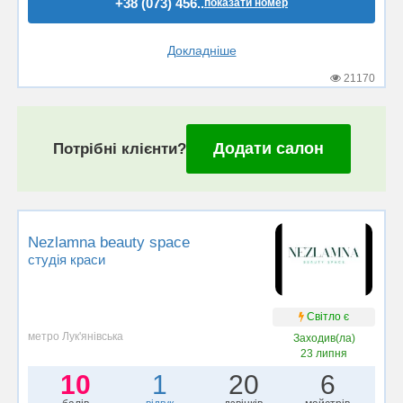
+38 (073) 456..
показати номер
Докладніше
21170
Додати салон
Потрібні клієнти?
Nezlamna beauty space
студія краси
Світло є
метро Лук'янівська
Заходив(ла)
23 липня
10
1
20
6