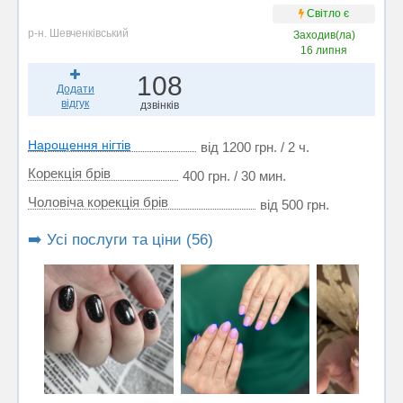
Світло є
р-н. Шевченківський
Заходив(ла)
16 липня
108
Додати
відгук
дзвінків
Нарощення нігтів
від 1200 грн. / 2 ч.
Корекція брів
400 грн. / 30 мин.
Чоловіча корекція брів
від 500 грн.
➡️ Усі послуги та ціни (56)