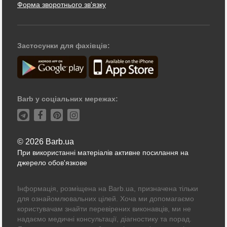
Форма зворотнього зв'язку
Застосунки для фахівців:
Barb у соціальних мережах:
© 2026 Barb.ua
При використанні матеріалів активне посилання на
джерело обов'язкове
Інформація, розміщена на Barb.ua, призначена тільки
для ознайомлювальних цілей. Хоча ми допомагаємо
користувачам знайти перевірених виконавців, ми не
надаємо медичні консультації, діагностику та порад.