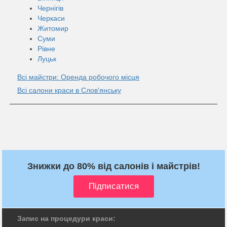
Чернігів
Черкаси
Житомир
Суми
Рівне
Луцьк
Всі майстри: Оренда робочого місця
Всі салони краси в Слов'янську
Знижки до 80% від салонів і майстрів!
Запис на процедури краси: