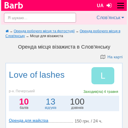
UA
Слов'янськ
→
Оренда робочого місця та фотостудії
→
Оренда робочого місця в
Слов'янську
→
Місце для візажиста
Оренда місця візажиста в Слов'янську
На карті
Love of lashes
L
р-н. Печерський
Заходив(ла)
4 травня
10
13
100
балів
відгуків
дзвінків
Оренда для майстра
150 грн. / 24 ч.