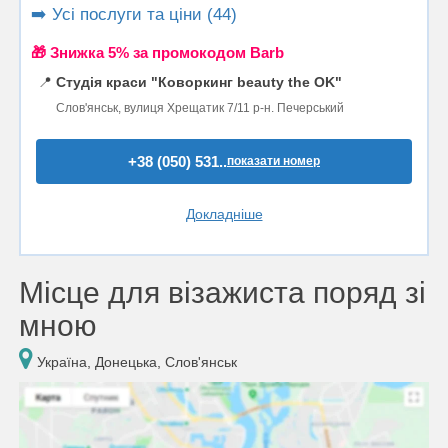
➡️ Усі послуги та ціни (44)
🎁 Знижка 5% за промокодом Barb
📍
Студія краси "Коворкинг beauty the OK"
Слов'янськ, вулиця Хрещатик 7/11 р-н. Печерський
+38 (050) 531..
показати номер
Докладніше
Місце для візажиста поряд зі
мною
Україна, Донецька, Слов'янськ