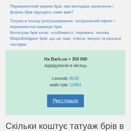
Перманентний макіяж брів: яка методика нанесення і
форма брів підходить саме вам?
Татуаж в техніці розтушовування: натуральний ефект і
перманентна корекція брів
Біотатуаж брів хною: особливості, переваги, техніка
Мікроблейдинг брів: що це таке, плюси, мінуси та реальні
наслідки
На Barb.ua > 350 000
відвідувачів в місяць
салонів:
8142
майстрів:
14461
Реєстрація
Скільки коштує татуаж брів в