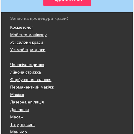
Запис на процедури краси:
Косметолог
Майстер манікюру
Усі салони краси
Усі майстри краси
Чоловіча стрижка
Жіноча стрижка
Фарбування волосся
Перманентний макіяж
Макіяж
Лазерна епіляція
Депіляція
Масаж
Тату, пірсинг
Манікюр