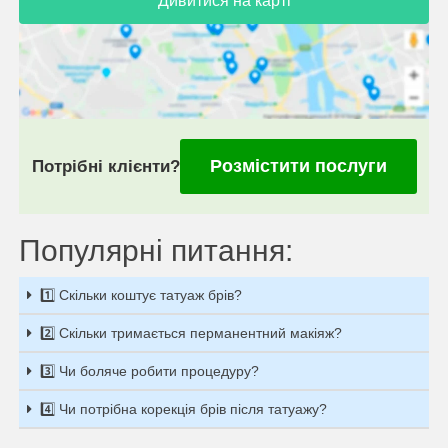
Дивитися на карті
Розмістити послуги
Потрібні клієнти?
Популярні питання:
1️⃣ Скільки коштує татуаж брів?
2️⃣ Скільки тримається перманентний макіяж?
3️⃣ Чи боляче робити процедуру?
4️⃣ Чи потрібна корекція брів після татуажу?