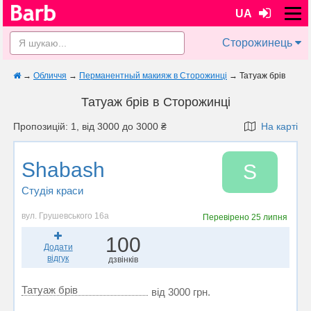
UA
Сторожинець
→
Обличчя
→
Перманентный макияж в Сторожинці
→
Татуаж брів
Татуаж брів в Сторожинці
Пропозицій: 1, від 3000 до 3000 ₴
На карті
Shabash
S
Студія краси
вул. Грушевського 16а
Перевірено
25 липня
100
Додати
відгук
дзвінків
Татуаж брів
від 3000 грн.