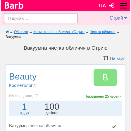
UA
Стрий
→
Обличчя
→
Косметологія обличчя в Стрию
→
Чистка обличчя
→
Вакуумна
Вакуумна чистка обличчя в Стрию
На карті
Beauty
B
Косметологія
Олесницького, 17
Перевірено
25 червня
1
100
відгук
дзвінків
Вакуумна чистка обличчя
✔️