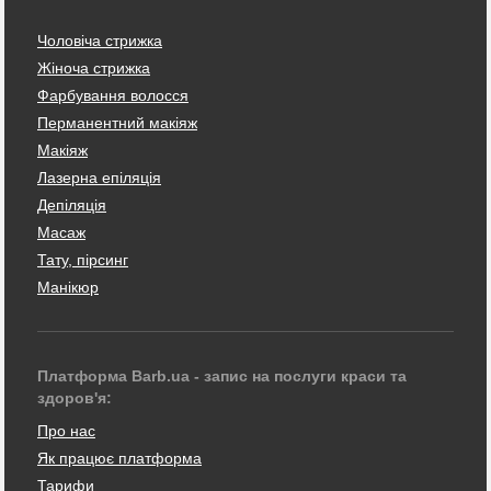
Чоловіча стрижка
Жіноча стрижка
Фарбування волосся
Перманентний макіяж
Макіяж
Лазерна епіляція
Депіляція
Масаж
Тату, пірсинг
Манікюр
Платформа Barb.ua - запис на послуги краси та
здоров'я:
Про нас
Як працює платформа
Тарифи