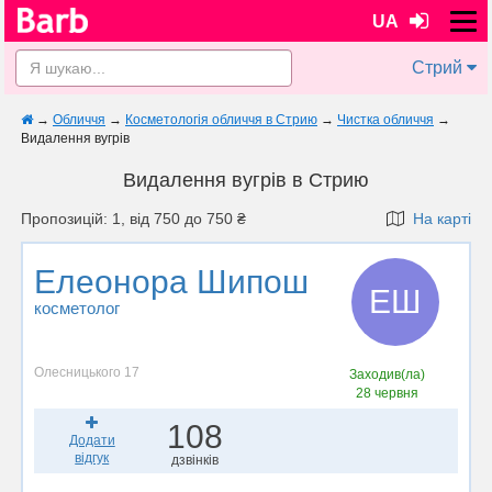
UA
Стрий
→
Обличчя
→
Косметологія обличчя в Стрию
→
Чистка обличчя
→
Видалення вугрів
Видалення вугрів в Стрию
Пропозицій: 1, від 750 до 750 ₴
На карті
Елеонора Шипош
ЕШ
косметолог
Олесницького 17
Заходив(ла)
28 червня
108
Додати
відгук
дзвінків