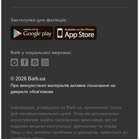
Застосунки для фахівців:
Barb у соціальних мережах:
© 2026 Barb.ua
При використанні матеріалів активне посилання на
джерело обов'язкове
Інформація, розміщена на Barb.ua, призначена тільки
для ознайомлювальних цілей. Хоча ми допомагаємо
користувачам знайти перевірених виконавців, ми не
надаємо медичні консультації, діагностику та порад.
Якщо у вас виникла проблема зі здоров'ям, зверніться до
сімейного лікаря.