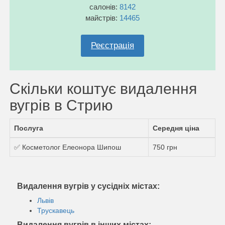
салонів:
8142
майстрів:
14465
Реєстрація
Скільки коштує видалення
вугрів в Стрию
Послуга
Середня ціна
✅ Косметолог Елеонора Шипош
750 грн
Видалення вугрів у сусідніх містах:
Львів
Трускавець
Видалення вугрів в інших містах: