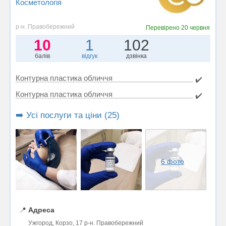
Косметологія
р-н. Правобережний
Перевірено
20 червня
10
1
102
балів
відгук
дзвінка
Контурна пластика обличчя
✔️
Контурна пластика обличчя
✔️
➡️ Усі послуги та ціни (25)
6 фото
📍
Адреса
Ужгород, Корзо, 17 р-н. Правобережний