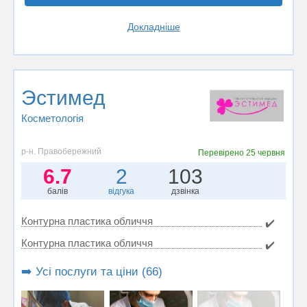
Докладніше
Эстимед
Косметологія
р-н. Правобережний
Перевірено
25 червня
6.7
2
103
балів
відгука
дзвінка
Контурна пластика обличчя
✔️
Контурна пластика обличчя
✔️
➡️ Усі послуги та ціни (66)