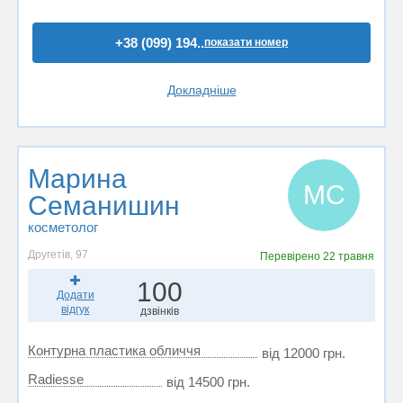
+38 (099) 194..
показати номер
Докладніше
Марина
МС
Семанишин
косметолог
Другетів, 97
Перевірено
22 травня
100
Додати
відгук
дзвінків
Контурна пластика обличчя
від 12000 грн.
Radiesse
від 14500 грн.