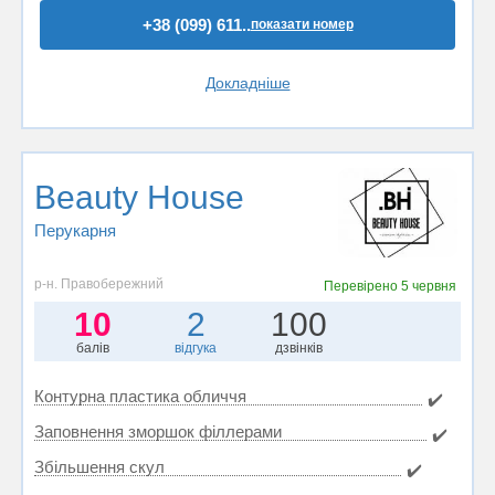
+38 (099) 611..
показати номер
Докладніше
Beauty House
Перукарня
р-н. Правобережний
Перевірено
5 червня
10
2
100
балів
відгука
дзвінків
Контурна пластика обличчя
✔️
Заповнення зморшок філлерами
✔️
Збільшення скул
✔️