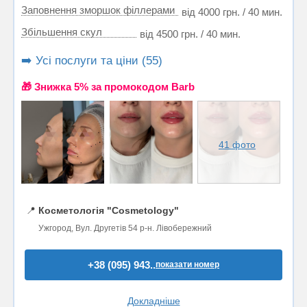
Заповнення зморшок філлерами
від 4000 грн. / 40 мин.
Збільшення скул
від 4500 грн. / 40 мин.
➡️ Усі послуги та ціни (55)
🎁 Знижка 5% за промокодом Barb
41 фото
📍
Косметологія "Cosmetology"
Ужгород, Вул. Другетів 54 р-н. Лівобережний
+38 (095) 943..
показати номер
Докладніше