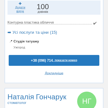
100
Додати
відгук
дзвінків
Контурна пластика обличчя
✔️
➡️ Усі послуги та ціни (15)
📍
Студія татуажу
Ужгород
+38 (096) 714..
показати номер
Докладніше
Наталія Гончарук
НГ
стоматолог