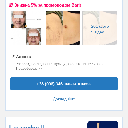
🎁 Знижка 5% за промокодом Barb
201 фото
5 відео
📍
Адреса
Ужгород, Возз'єднання вулиця, 7 (Анатолія Тегзи 7) р-н.
Правобережний
+38 (096) 346..
показати номер
Докладніше