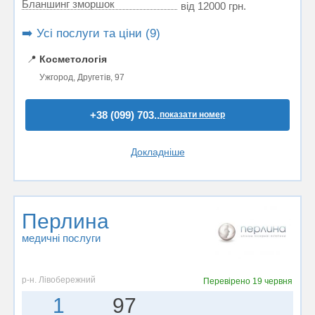
Бланшинг зморшок
від 12000 грн.
➡️ Усі послуги та ціни (9)
📍
Косметологія
Ужгород, Другетів, 97
+38 (099) 703..
показати номер
Докладніше
Перлина
медичні послуги
р-н. Лівобережний
Перевірено
19 червня
1
97