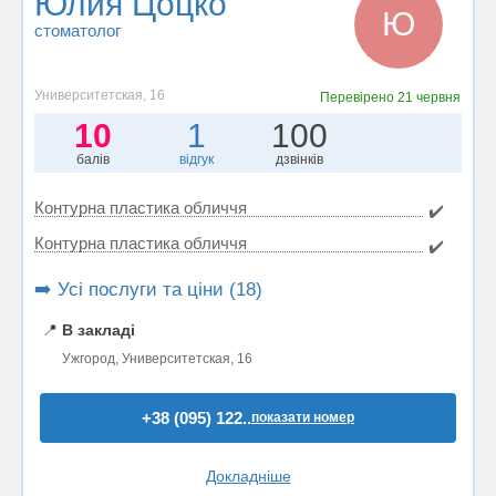
Юлия Цоцко
Ю
стоматолог
Университетская, 16
Перевірено
21 червня
10
1
100
балів
відгук
дзвінків
Контурна пластика обличчя
✔️
Контурна пластика обличчя
✔️
➡️ Усі послуги та ціни (18)
📍
В закладі
Ужгород, Университетская, 16
+38 (095) 122..
показати номер
Докладніше