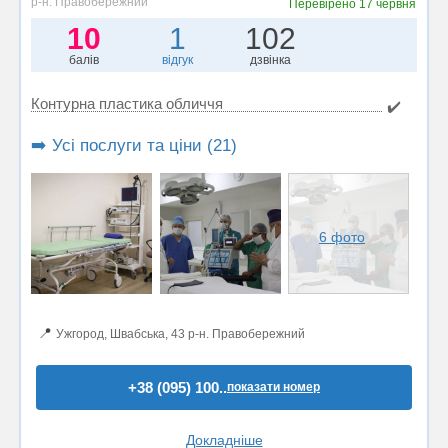
р-н. Правобережний
Перевірено
17 червня
10
1
102
балів
відгук
дзвінка
Контурна пластика обличчя
✔️
➡️ Усі послуги та ціни (21)
6 фото
📍
Ужгород, Швабська, 43 р-н. Правобережний
+38 (095) 100..
показати номер
Докладніше