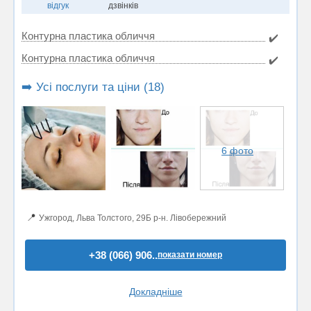
відгук
дзвінків
Контурна пластика обличчя
✔️
Контурна пластика обличчя
✔️
➡️ Усі послуги та ціни (18)
6 фото
📍
Ужгород, Льва Толстого, 29Б р-н. Лівобережний
+38 (066) 906..
показати номер
Докладніше