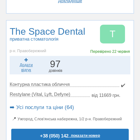
Докладніше
The Space Dental
T
приватна стоматологія
р-н. Правобережний
Перевірено
22 червня
97
Додати
відгук
дзвінків
Контурна пластика обличчя
✔️
Restylane (Vital, Lyft, Defyne)
від 11669 грн.
➡️ Усі послуги та ціни (64)
📍
Ужгород, Словʼянська набережна, 1/2 р-н. Правобережний
+38 (050) 142..
показати номер