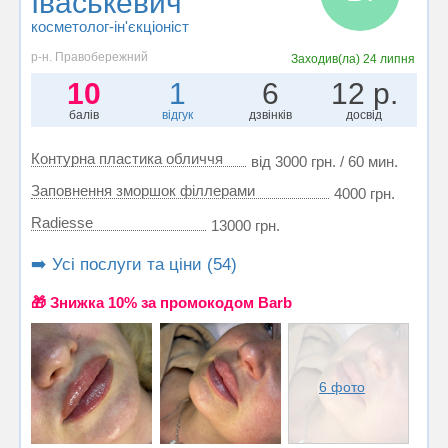
Іваськевич
косметолог-ін'єкціоніст
р-н. Правобережний
Заходив(ла)
24 липня
10
1
6
12 р.
балів
відгук
дзвінків
досвід
Контурна пластика обличчя
від 3000 грн. / 60 мин.
Заповнення зморшок філлерами
4000 грн.
Radiesse
13000 грн.
➡️ Усі послуги та ціни (54)
🎁 Знижка 10% за промокодом Barb
6 фото