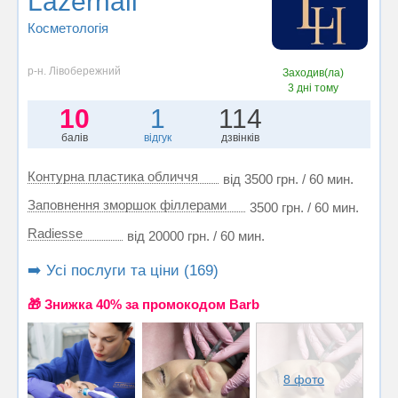
Lazerhall
Косметологія
р-н. Лівобережний
Заходив(ла)
3 дні тому
10
1
114
балів
відгук
дзвінків
Контурна пластика обличчя
від 3500 грн. / 60 мин.
Заповнення зморшок філлерами
3500 грн. / 60 мин.
Radiesse
від 20000 грн. / 60 мин.
➡️ Усі послуги та ціни (169)
🎁 Знижка 40% за промокодом Barb
8 фото