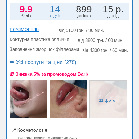
9.9
14
899
15 р.
балів
відгуків
дзвінків
досвід
ПЛАЗМОГЕЛЬ
від 5100 грн. / 90 мин.
Контурна пластика обличчя
від 8800 грн. / 60 мин.
Заповнення зморшок філлерами
від 4300 грн. / 60 мин.
➡️ Усі послуги та ціни (278)
🎁 Знижка 5% за промокодом Barb
11 фото
📍
Косметологія
Ужгород, вулиця Мукачівська 24 А