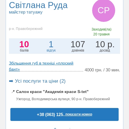
Світлана Руда
СР
майстер татуажу
р-н. Правобережний
Заходив(ла)
20 травня
10
1
107
10 р.
балів
відгук
дзвінків
досвід
Збільшення губ в техніці «плоский
бант»
4000 грн. / 30 мин.
➡️ Усі послуги та ціни (2)
📍
Салон краси "Академія краси S-tet"
Ужгород, Володимирська вулиця, 90 р-н. Правобережний
+38 (063) 125..
показати номер