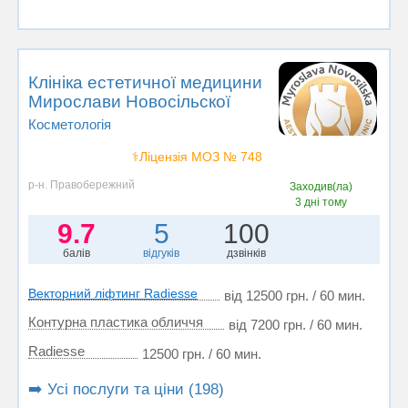
Клініка естетичної медицини
Мирослави Новосільскої
Косметологія
⚕️Ліцензія МОЗ № 748
р-н. Правобережний
Заходив(ла)
3 дні тому
9.7
5
100
балів
відгуків
дзвінків
Векторний ліфтинг Radiesse
від 12500 грн. / 60 мин.
Контурна пластика обличчя
від 7200 грн. / 60 мин.
Radiesse
12500 грн. / 60 мин.
➡️ Усі послуги та ціни (198)