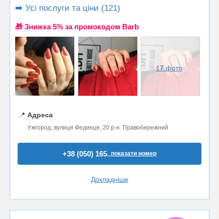
➡️ Усі послуги та ціни (121)
🎁 Знижка 5% за промокодом Barb
17 фото
📍
Адреса
Ужгород, вулиця Фединця, 20 р-н. Правобережний
+38 (050) 165..
показати номер
Докладніше