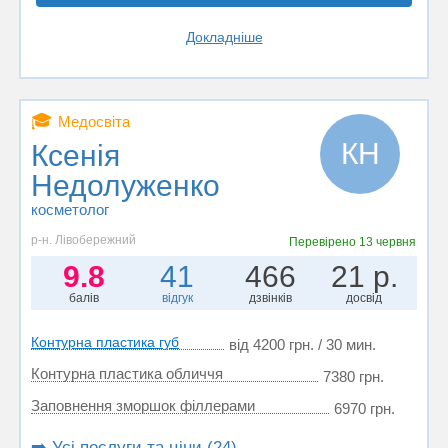
Докладніше
🎓
Медосвіта
КН
Ксенія
Недолуженко
косметолог
р-н. Лівобережний
Перевірено
13 червня
9.8
41
466
21 р.
балів
відгук
дзвінків
досвід
Контурна пластика губ
від 4200 грн. / 30 мин.
Контурна пластика обличчя
7380 грн.
Заповнення зморшок філлерами
6970 грн.
➡️ Усі послуги та ціни (24)