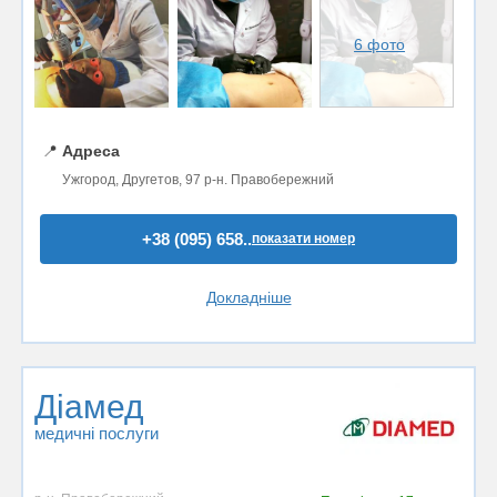
6 фото
📍
Адреса
Ужгород, Другетов, 97 р-н. Правобережний
+38 (095) 658..
показати номер
Докладніше
Діамед
медичні послуги