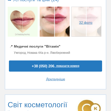
32 фото
📍
Медичні послуги "Вітамін"
Ужгород, Новака 44а р-н. Лівобережний
+38 (050) 206..
показати номер
Докладніше
Світ косметології