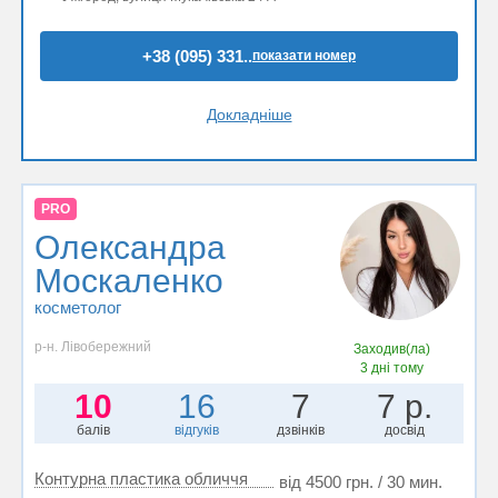
+38 (095) 331..
показати номер
Докладніше
PRO
Олександра
Москаленко
косметолог
р-н. Лівобережний
Заходив(ла)
3 дні тому
10
16
7
7 р.
балів
відгуків
дзвінків
досвід
Контурна пластика обличчя
від 4500 грн. / 30 мин.