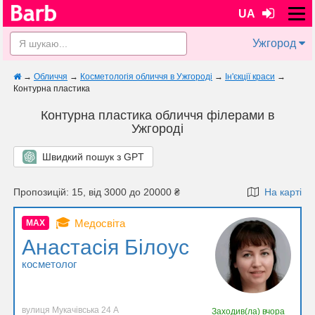
UA
Ужгород
→
Обличчя
→
Косметологія обличчя в Ужгороді
→
Ін'єкції краси
→
Контурна пластика
Контурна пластика обличчя філерами в
Ужгороді
Швидкий пошук з GPT
Пропозицій: 15, від 3000 до 20000 ₴
На карті
🎓
Медосвіта
MAX
Анастасія Білоус
косметолог
вулиця Мукачівська 24 А
Заходив(ла)
вчора