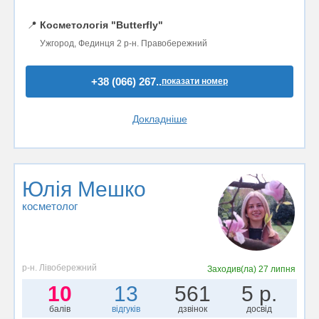
📍
Косметологія "Butterfly"
Ужгород, Фединця 2 р-н. Правобережний
+38 (066) 267..
показати номер
Докладніше
Юлія Мешко
косметолог
р-н. Лівобережний
Заходив(ла)
27 липня
10
13
561
5 р.
балів
відгуків
дзвінок
досвід