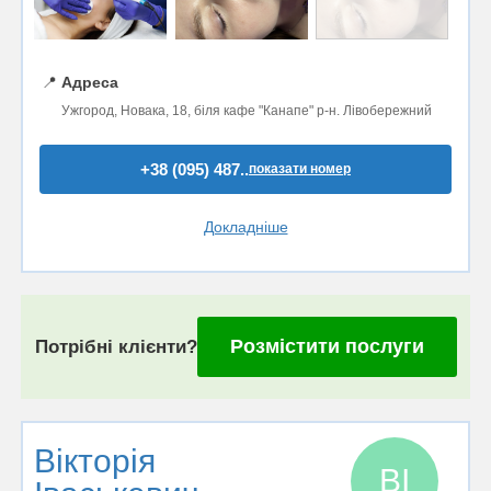
📍
Адреса
Ужгород, Новака, 18, біля кафе "Канапе" р-н. Лівобережний
+38 (095) 487..
показати номер
Докладніше
Розмістити послуги
Потрібні клієнти?
Вікторія
ВІ