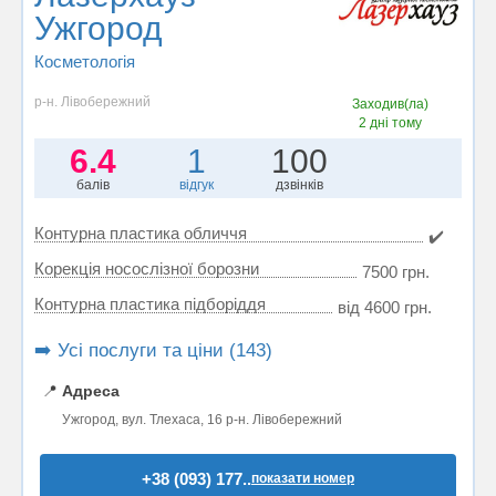
Ужгород
Косметологія
р-н. Лівобережний
Заходив(ла)
2 дні тому
6.4
1
100
балів
відгук
дзвінків
Контурна пластика обличчя
✔️
Корекція носослізної борозни
7500 грн.
Контурна пластика підборіддя
від 4600 грн.
➡️ Усі послуги та ціни (143)
📍
Адреса
Ужгород, вул. Тлехаса, 16 р-н. Лівобережний
+38 (093) 177..
показати номер