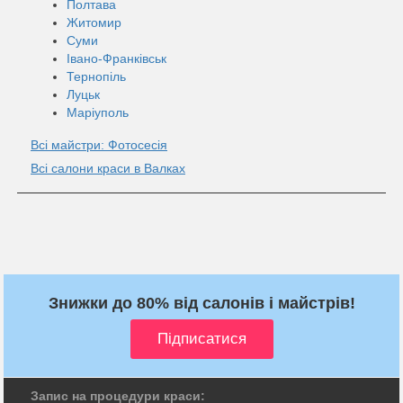
Полтава
Житомир
Суми
Івано-Франківськ
Тернопіль
Луцьк
Маріуполь
Всі майстри: Фотосесія
Всі салони краси в Валках
Знижки до 80% від салонів і майстрів!
Запис на процедури краси: