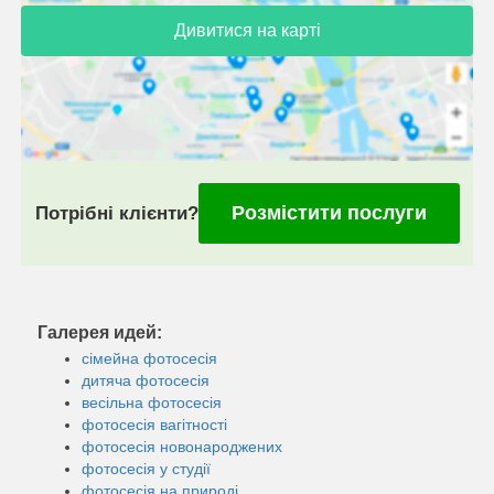
Дивитися на карті
Розмістити послуги
Потрібні клієнти?
Галерея идей:
сімейна фотосесія
дитяча фотосесія
весільна фотосесія
фотосесія вагітності
фотосесія новонароджених
фотосесія у студії
фотосесія на природі