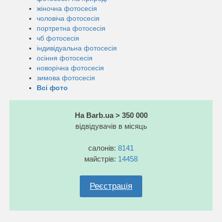
жіночна фотосесія
чоловіча фотосесія
портретна фотосесія
чб фотосесія
індивідуальна фотосесія
осіння фотосесія
новорічна фотосесія
зимова фотосесія
Всі фото
На Barb.ua > 350 000
відвідувачів в місяць
салонів:
8141
майстрів:
14458
Реєстрація