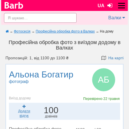
UA
Валки
→
Фотосесія
→
Професійна обробка фото в Валках
→
На дому
Професійна обробка фото з виїздом додому в
Валках
Пропозицій: 1, від 1100 до 1100 ₴
На карті
Альона Богатир
АБ
фотограф
Виїзд додому
Перевірено
22 травня
100
Додати
відгук
дзвінків
Професійна обробка фото