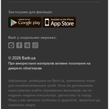
Застосунки для фахівців:
Barb у соціальних мережах:
© 2026 Barb.ua
При використанні матеріалів активне посилання на
джерело обов'язкове
Інформація, розміщена на Barb.ua, призначена тільки
для ознайомлювальних цілей. Хоча ми допомагаємо
користувачам знайти перевірених виконавців, ми не
надаємо медичні консультації, діагностику та порад.
Якщо у вас виникла проблема зі здоров'ям, зверніться до
сімейного лікаря.