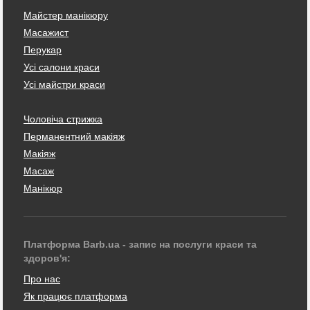
Майстер манікюру
Масажист
Перукар
Усі салони краси
Усі майстри краси
Чоловіча стрижка
Перманентний макіяж
Макіяж
Масаж
Манікюр
Платформа Barb.ua - запис на послуги краси та
здоров'я:
Про нас
Як працює платформа