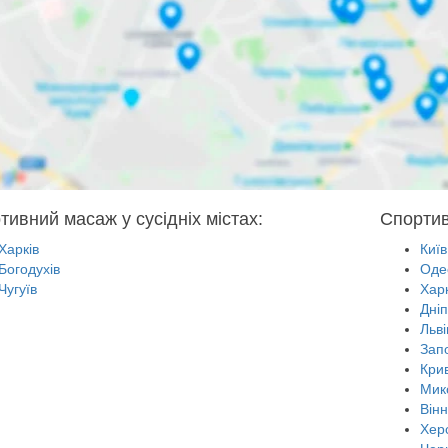
тивний масаж у сусідніх містах:
Спортив
Харків
Київ
Богодухів
Оде
Чугуїв
Харк
Дні
Льві
Зап
Крив
Мик
Він
Хер