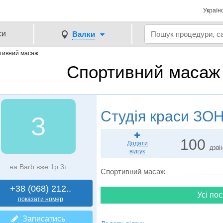
Україн
си
Валки
тивний масаж
Спортивний масаж 
Студія краси
ЗОН
З
100
Додати
дзвін
відгук
на Barb вже 1р 3т
Спортивний масаж
+38 (068) 212..
Усі пос
показати номер
Записатись