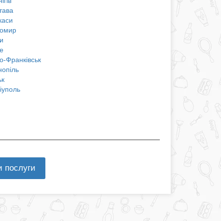
ігів
тава
каси
омир
и
е
о-Франківськ
нопіль
ьк
іуполь
и послуги