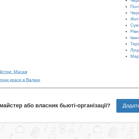
Черн
Пол
Чер
Жит
Сум
Рівн
Іван
Тер
Луц
Мар
айстри: Масаж
лони краси в Валках
 майстер або власник бьюті-організації?
Додат