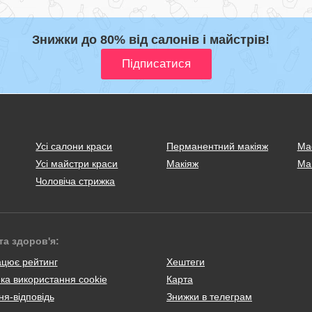
Знижки до 80% від салонів і майстрів!
Усі салони краси
Перманентний макіяж
Ма
Усі майстри краси
Макіяж
Ма
Чоловіча стрижка
та здоров'я:
ацює рейтинг
Хештеги
ка використання cookie
Карта
я-відповідь
Знижки в телеграм