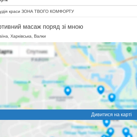
удія краси ЗОНА ТВОГО КОМФОРТУ
тивний масаж поряд зі мною
їна, Харківська, Валки
Дивитися на карті