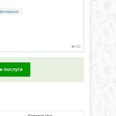
Докладніше
131
и послуги
Середня ціна