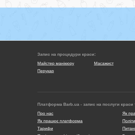
Запис на процедури краси:
Майстер манікюру
Масажист
Перукар
Платформа Barb.ua - запис на послуги краси 
Про нас
Як пр
Як працює платформа
Політи
Тарифи
Питанн