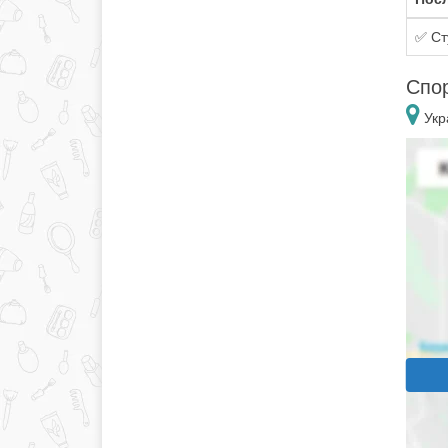
✅ Ст
Спор
Укра