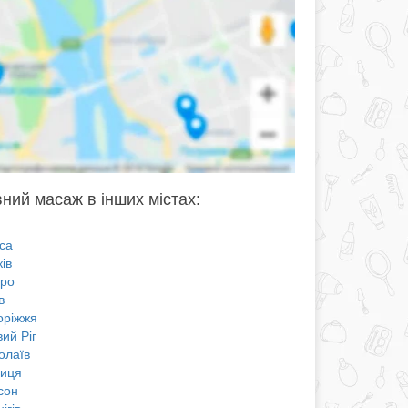
ний масаж в інших містах:
са
ів
про
в
оріжжя
ий Ріг
олаїв
ниця
сон