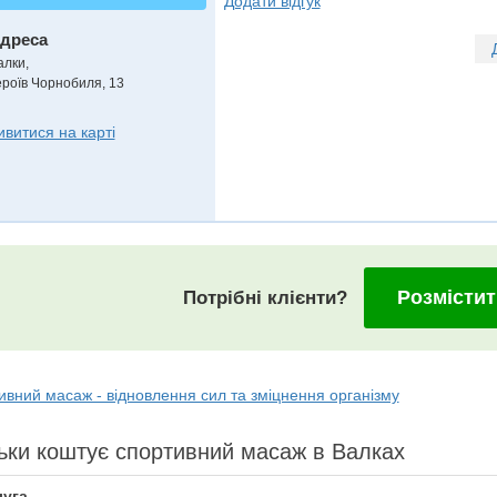
Додати відгук
дреса
алки
,
ероїв Чорнобиля, 13
ивитися на карті
Розмістит
Потрібні клієнти?
вний масаж - відновлення сил та зміцнення організму
ьки коштує спортивний масаж в Валках
уга