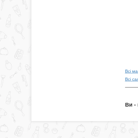
Всі м
Всі са
Ви -