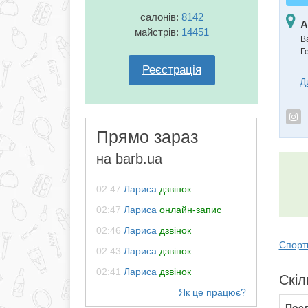
салонів:
8142
А
майстрів:
14451
В
Г
Реєстрація
Д
Прямо зараз
на barb.ua
02:47
Лариса
дзвінок
02:47
Лариса
онлайн-запис
02:46
Лариса
дзвінок
Спорти
02:43
Лариса
дзвінок
02:41
Лариса
дзвінок
Скіл
Посл