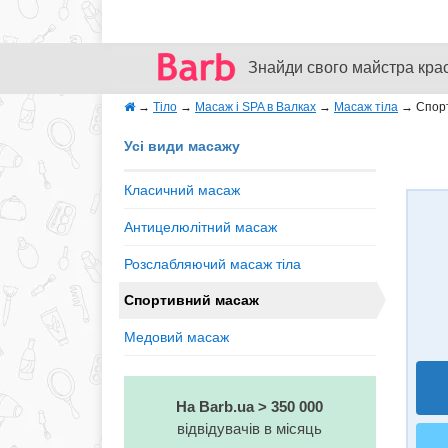
Знайди свого майстра кра
→
Тіло
→
Масаж і SPA в Валках
→
Масаж тіла
→
Спор
Усі види масажу
Класичний масаж
Антицелюлітний масаж
Розслабляючий масаж тіла
Спортивний масаж
Медовий масаж
На Barb.ua > 350 000
відвідувачів в місяць