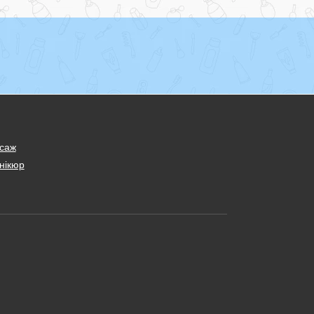
саж
нікюр