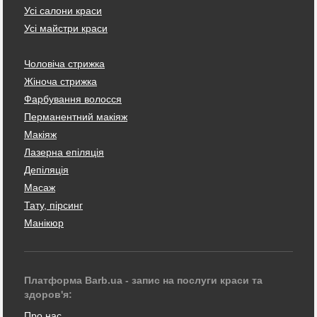
Усі салони краси
Усі майстри краси
Чоловіча стрижка
Жіноча стрижка
Фарбування волосся
Перманентний макіяж
Макіяж
Лазерна епіляція
Депіляція
Масаж
Тату, пірсинг
Манікюр
Платформа Barb.ua - запис на послуги краси та
здоров'я:
Про нас