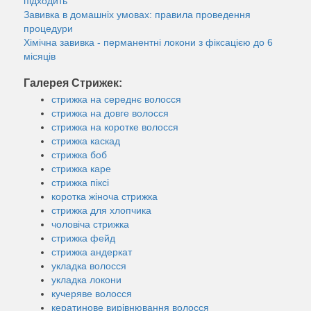
підходить
Завивка в домашніх умовах: правила проведення
процедури
Хімічна завивка - перманентні локони з фіксацією до 6
місяців
Галерея Стрижек:
стрижка на середнє волосся
стрижка на довге волосся
стрижка на коротке волосся
стрижка каскад
стрижка боб
стрижка каре
стрижка піксі
коротка жіноча стрижка
стрижка для хлопчика
чоловіча стрижка
стрижка фейд
стрижка андеркат
укладка волосся
укладка локони
кучеряве волосся
кератинове вирівнювання волосся