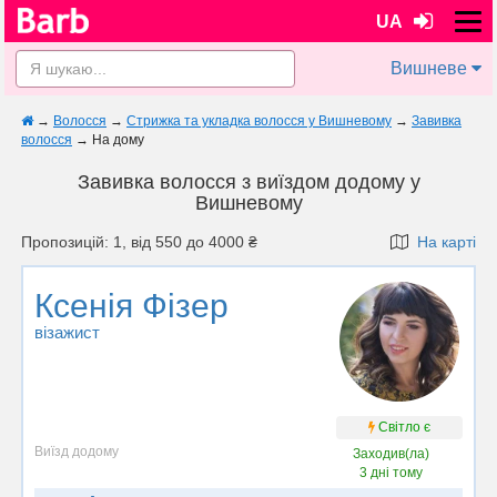
UA
Вишневе
→
Волосся
→
Стрижка та укладка волосся у Вишневому
→
Завивка
волосся
→
На дому
Завивка волосся з виїздом додому у
Вишневому
Пропозицій: 1, від 550 до 4000 ₴
На карті
Ксенія Фізер
візажист
Світло є
Виїзд додому
Заходив(ла)
3 дні тому