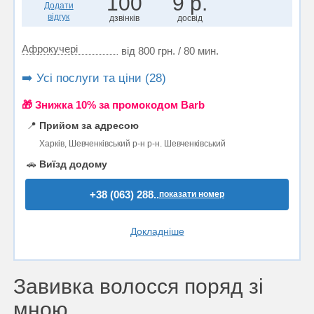
100
9 р.
Додати
відгук
дзвінків
досвід
Афрокучері
від 800 грн. / 80 мин.
➡️ Усі послуги та ціни (28)
🎁 Знижка 10% за промокодом Barb
📍
Прийом за адресою
Харків, Шевченківський р-н р-н. Шевченківський
🚗
Виїзд додому
+38 (063) 288..
показати номер
Докладніше
Завивка волосся поряд зі
мною