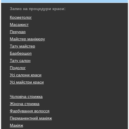
Запис на процедури краси:
Косметолог
Масажист
Перукар
Майстер манікюру
Тату майстер
Барбершоп
Тату салон
Подолог
Усі салони краси
Усі майстри краси
Чоловіча стрижка
Жіноча стрижка
Фарбування волосся
Перманентний макіяж
Макіяж