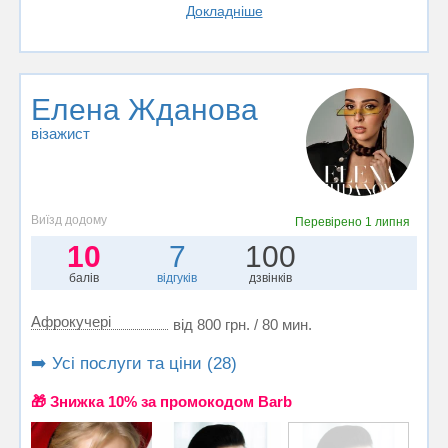
Докладніше
Елена Жданова
візажист
Виїзд додому
Перевірено
1 липня
10
7
100
балів
відгуків
дзвінків
Афрокучері
від 800 грн. / 80 мин.
➡️ Усі послуги та ціни (28)
🎁 Знижка 10% за промокодом Barb