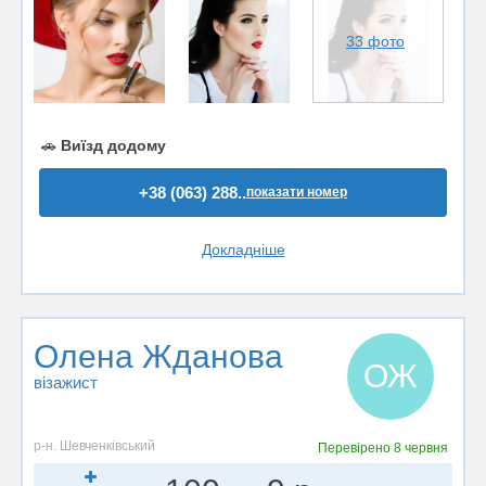
33 фото
🚗
Виїзд додому
+38 (063) 288..
показати номер
Докладніше
Олена Жданова
ОЖ
візажист
р-н. Шевченківський
Перевірено
8 червня