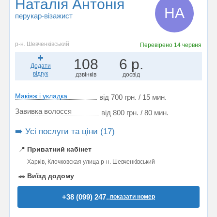
Наталія Антонія
НА
перукар-візажист
р-н. Шевченківський
Перевірено
14 червня
108
6 р.
Додати
відгук
дзвінків
досвід
Макіяж і укладка
від 700 грн. / 15 мин.
Завивка волосся
від 800 грн. / 80 мин.
➡️ Усі послуги та ціни (17)
📍
Приватний кабінет
Харків, Клочковская улица р-н. Шевченківський
🚗
Виїзд додому
+38 (099) 247..
показати номер