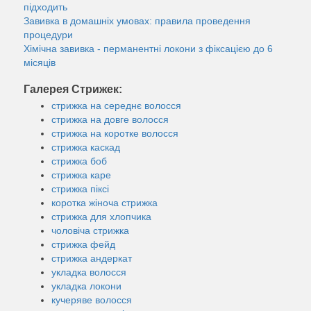
підходить
Завивка в домашніх умовах: правила проведення
процедури
Хімічна завивка - перманентні локони з фіксацією до 6
місяців
Галерея Стрижек:
стрижка на середнє волосся
стрижка на довге волосся
стрижка на коротке волосся
стрижка каскад
стрижка боб
стрижка каре
стрижка піксі
коротка жіноча стрижка
стрижка для хлопчика
чоловіча стрижка
стрижка фейд
стрижка андеркат
укладка волосся
укладка локони
кучеряве волосся