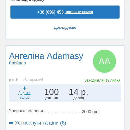
+38 (096) 453..
показати номер
Докладніше
Ангеліна Adamasy
АA
брейдер
р-н. Новобаварський
Заходив(ла)
19 липня
100
14 р.
Додати
відгук
дзвінків
досвід
Завивка волосся
2000 грн.
➡️ Усі послуги та ціни (6)