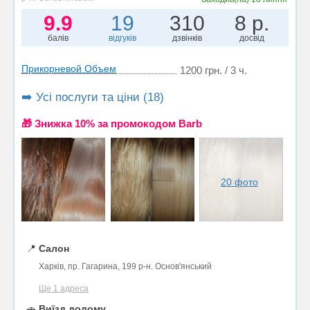
9.9
19
310
8 р.
балів
відгуків
дзвінків
досвід
Прикорневой Объем
1200 грн. / 3 ч.
➡️ Усі послуги та ціни (18)
🎁 Знижка 10% за промокодом Barb
20 фото
📍
Салон
Харків, пр. Гагарина, 199 р-н. Основ'янський
Ще 1 адреса
🚗
Виїзд додому