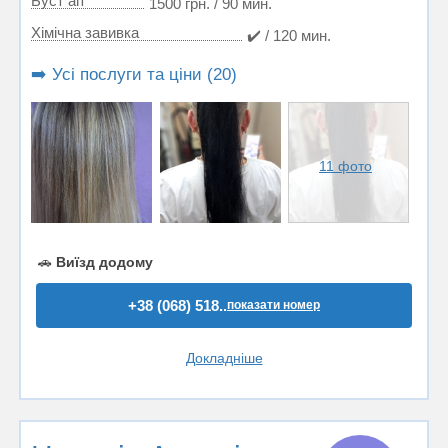
Буст ап
1500 грн. / 90 мин.
Хімічна завивка
✔️ / 120 мин.
➡️ Усі послуги та ціни (20)
11 фото
🚗
Виїзд додому
+38 (068) 518..
показати номер
Докладніше