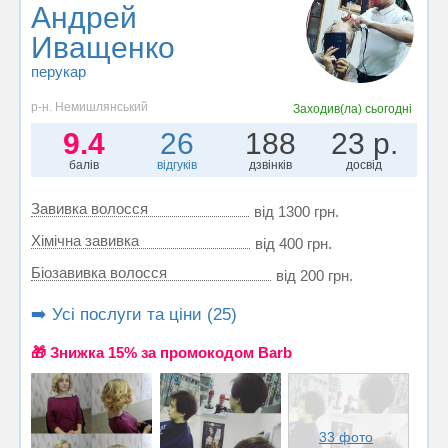
Андрей
Иващенко
перукар
р-н. Немишлянський
Заходив(ла)
сьогодні
9.4
26
188
23 р.
балів
відгуків
дзвінків
досвід
Завивка волосся
від 1300 грн.
Хімічна завивка
від 400 грн.
Біозавивка волосся
від 200 грн.
➡️ Усі послуги та ціни (25)
🎁 Знижка 15% за промокодом Barb
33 фото