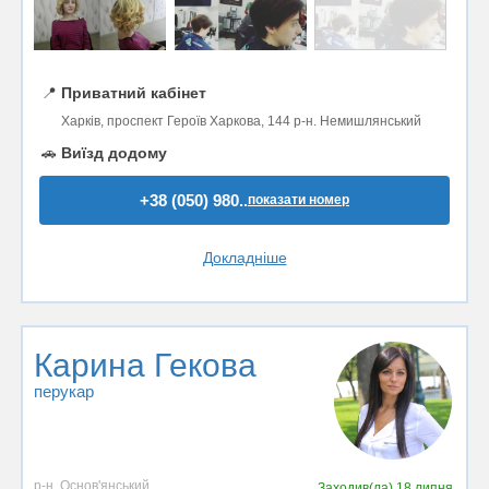
📍
Приватний кабінет
Харків, проспект Героїв Харкова, 144 р-н. Немишлянський
🚗
Виїзд додому
+38 (050) 980..
показати номер
Докладніше
Карина Гекова
перукар
р-н. Основ'янський
Заходив(ла)
18 липня