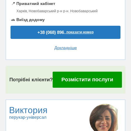
📍
Приватний кабінет
Харків, Новобаварський р-н р-н. Новобаварський
🚗
Виїзд додому
+38 (068) 896..
показати номер
Докладніше
Розмістити послуги
Потрібні клієнти?
Виктория
перукар-універсал