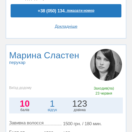
+38 (050) 134..
показати номер
Докладніше
Марина Сластен
перукар
Виїзд додому
Заходив(ла)
23 червня
10
1
123
балів
відгук
дзвінка
Завивка волосся
1500 грн. / 180 мин.