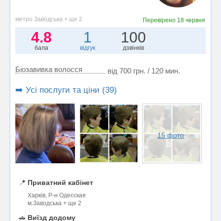
метро Заводська + ще 2
Перевірено
18 червня
4.8
1
100
бала
відгук
дзвінків
Біозавивка волосся
від 700 грн. / 120 мин.
➡️ Усі послуги та ціни (39)
15 фото
📍
Приватний кабінет
Харків, Р-н Одесская
м.Заводська + ще 2
🚗
Виїзд додому