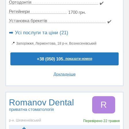
Ортодонтія
✔️
Ретейнери
1700 грн.
Установка брекетів
✔️
➡️ Усі послуги та ціни (21)
📍
Запоріжжя, Лермонтова, 18 р-н. Вознесенівський
+38 (050) 105..
показати номер
Докладніше
Romanov Dental
R
приватна стоматологія
р-н. Шевченківський
Перевірено
22 травня