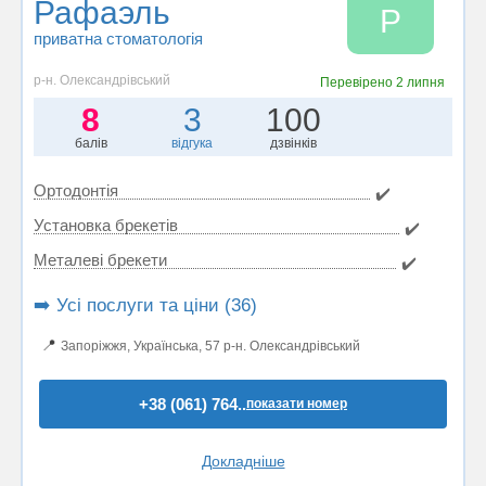
Рафаэль
Р
приватна стоматологія
р-н. Олександрівський
Перевірено
2 липня
8
3
100
балів
відгука
дзвінків
Ортодонтія
✔️
Установка брекетів
✔️
Металеві брекети
✔️
➡️ Усі послуги та ціни (36)
📍
Запоріжжя, Українська, 57 р-н. Олександрівський
+38 (061) 764..
показати номер
Докладніше