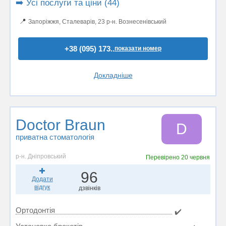
➡️ Усі послуги та ціни (44)
📍
Запоріжжя, Сталеварів, 23 р-н. Вознесенівський
+38 (095) 173..
показати номер
Докладніше
Doctor Braun
D
приватна стоматологія
р-н. Дніпровський
Перевірено
20 червня
96
Додати
відгук
дзвінків
Ортодонтія
✔️