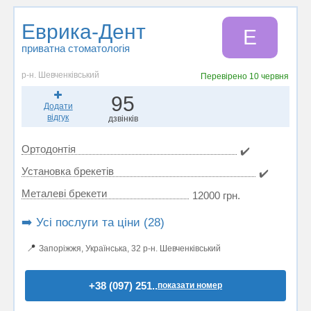
Еврика-Дент
Е
приватна стоматологія
р-н. Шевченківський
Перевірено
10 червня
95
Додати
відгук
дзвінків
Ортодонтія
✔️
Установка брекетів
✔️
Металеві брекети
12000 грн.
➡️ Усі послуги та ціни (28)
📍
Запоріжжя, Українська, 32 р-н. Шевченківський
+38 (097) 251..
показати номер