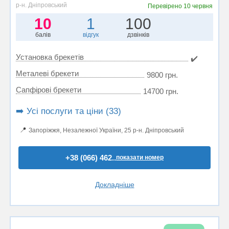
р-н. Дніпровський
Перевірено
10 червня
10
1
100
балів
відгук
дзвінків
Установка брекетів
✔️
Металеві брекети
9800 грн.
Сапфірові брекети
14700 грн.
➡️ Усі послуги та ціни (33)
📍
Запоріжжя, Незалежної України, 25 р-н. Дніпровський
+38 (066) 462..
показати номер
Докладніше