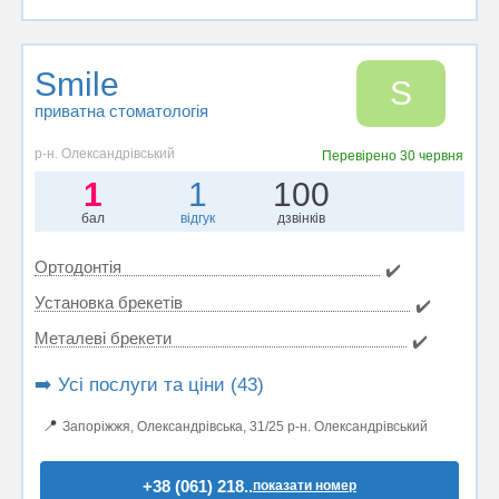
Smile
S
приватна стоматологія
р-н. Олександрівський
Перевірено
30 червня
1
1
100
бал
відгук
дзвінків
Ортодонтія
✔️
Установка брекетів
✔️
Металеві брекети
✔️
➡️ Усі послуги та ціни (43)
📍
Запоріжжя, Олександрівська, 31/25 р-н. Олександрівський
+38 (061) 218..
показати номер