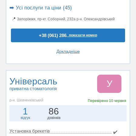
➡️ Усі послуги та ціни (45)
📍
Запоріжжя, пр-кт. Соборний, 232а р-н. Олександрівський
+38 (061) 286..
показати номер
Докладніше
Універсаль
У
приватна стоматологія
р-н. Шевченківський
Перевірено
10 червня
1
86
відгук
дзвінків
Установка брекетів
✔️