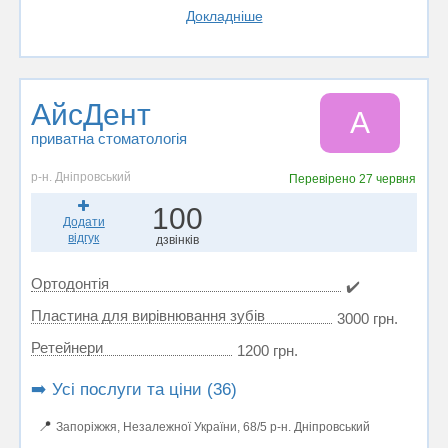
Докладніше
АйсДент
А
приватна стоматологія
р-н. Дніпровський
Перевірено
27 червня
100
Додати
відгук
дзвінків
Ортодонтія
✔️
Пластина для вирівнювання зубів
3000 грн.
Ретейнери
1200 грн.
➡️ Усі послуги та ціни (36)
📍
Запоріжжя, Незалежної України, 68/5 р-н. Дніпровський