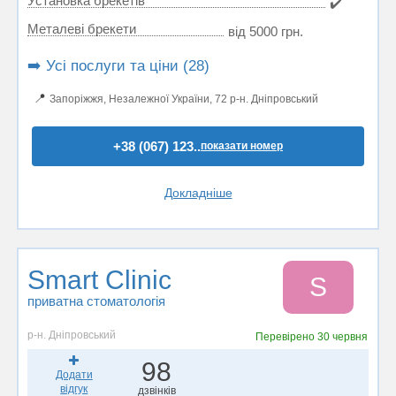
Установка брекетів
✔️
Металеві брекети
від 5000 грн.
➡️ Усі послуги та ціни (28)
📍
Запоріжжя, Незалежної України, 72 р-н. Дніпровський
+38 (067) 123..
показати номер
Докладніше
Smart Clinic
S
приватна стоматологія
р-н. Дніпровський
Перевірено
30 червня
98
Додати
відгук
дзвінків