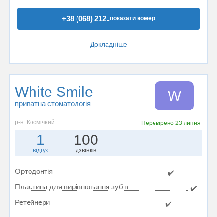
+38 (068) 212..
показати номер
Докладніше
White Smile
W
приватна стоматологія
р-н. Космічний
Перевірено
23 липня
1
100
відгук
дзвінків
Ортодонтія
✔️
Пластина для вирівнювання зубів
✔️
Ретейнери
✔️