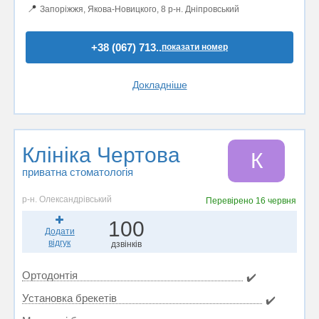
📍
Запоріжжя, Якова-Новицкого, 8 р-н. Дніпровський
+38 (067) 713..
показати номер
Докладніше
Клініка Чертова
К
приватна стоматологія
р-н. Олександрівський
Перевірено
16 червня
100
Додати
відгук
дзвінків
Ортодонтія
✔️
Установка брекетів
✔️