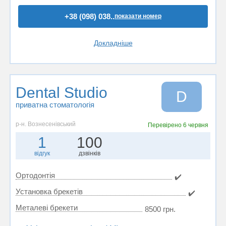
+38 (098) 038..
показати номер
Докладніше
Dental Studio
D
приватна стоматологія
р-н. Вознесенівський
Перевірено
6 червня
1
100
відгук
дзвінків
Ортодонтія
✔️
Установка брекетів
✔️
Металеві брекети
8500 грн.