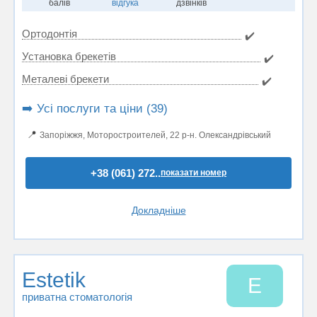
балів
відгука
дзвінків
Ортодонтія
✔️
Установка брекетів
✔️
Металеві брекети
✔️
➡️ Усі послуги та ціни (39)
📍
Запоріжжя, Моторостроителей, 22 р-н. Олександрівський
+38 (061) 272..
показати номер
Докладніше
Estetik
E
приватна стоматологія