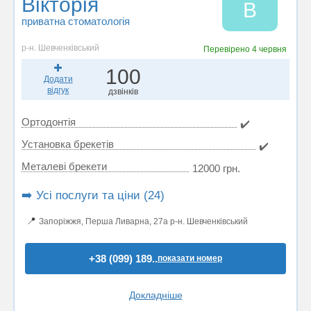
Вікторія
В
приватна стоматологія
р-н. Шевченківський
Перевірено
4 червня
100
Додати
відгук
дзвінків
Ортодонтія
✔️
Установка брекетів
✔️
Металеві брекети
12000 грн.
➡️ Усі послуги та ціни (24)
📍
Запоріжжя, Перша Ливарна, 27а р-н. Шевченківський
+38 (099) 189..
показати номер
Докладніше