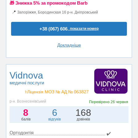
🎁 Знижка 5% за промокодом Barb
📍
Запоріжжя, Бородинская 16 р-н. Дніпровський
+38 (067) 606..
показати номер
Докладніше
Vidnova
медичні послуги
⚕️Ліцензія МОЗ № АД № 063827
р-н. Вознесенівський
Перевірено
26 червня
8
6
168
балів
відгуків
дзвінків
Ортодонтія
✔️