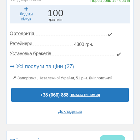
р-н. Дніпровський
Перевірено
19 червня
100
Додати
відгук
дзвінків
Ортодонтія
✔️
Ретейнери
4300 грн.
Установка брекетів
✔️
➡️ Усі послуги та ціни (27)
📍
Запоріжжя, Незалежної України, 51 р-н. Дніпровський
+38 (066) 888..
показати номер
Докладніше