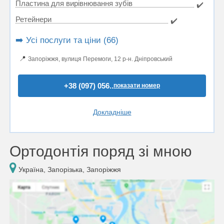
Пластина для вирівнювання зубів
✔️
Ретейнери
✔️
➡️ Усі послуги та ціни (66)
📍
Запоріжжя, вулиця Перемоги, 12 р-н. Дніпровський
+38 (097) 056..
показати номер
Докладніше
Ортодонтія поряд зі мною
Україна, Запорізька, Запоріжжя