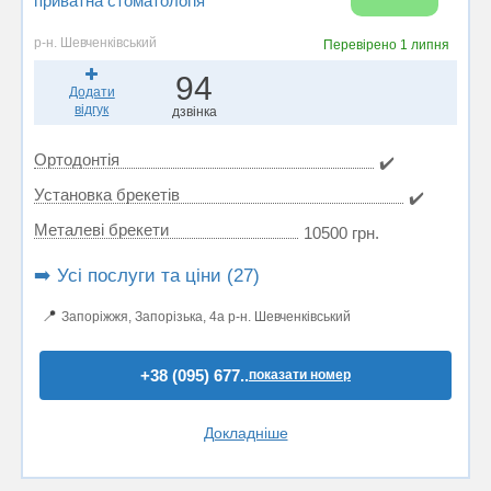
приватна стоматологія
р-н. Шевченківський
Перевірено
1 липня
94
Додати
відгук
дзвінка
Ортодонтія
✔️
Установка брекетів
✔️
Металеві брекети
10500 грн.
➡️ Усі послуги та ціни (27)
📍
Запоріжжя, Запорізька, 4а р-н. Шевченківський
+38 (095) 677..
показати номер
Докладніше