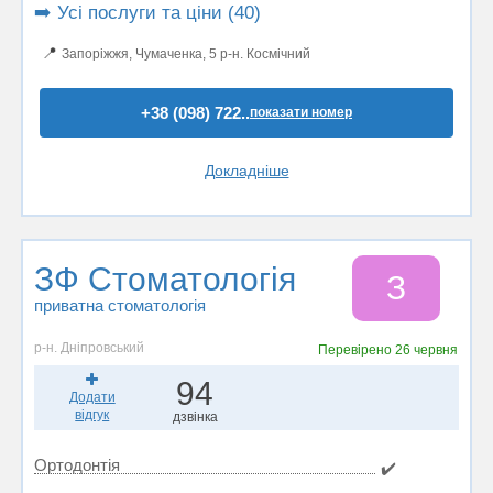
➡️ Усі послуги та ціни (40)
📍
Запоріжжя, Чумаченкa, 5 р-н. Космічний
+38 (098) 722..
показати номер
Докладніше
ЗФ Стоматологія
З
приватна стоматологія
р-н. Дніпровський
Перевірено
26 червня
94
Додати
відгук
дзвінка
Ортодонтія
✔️