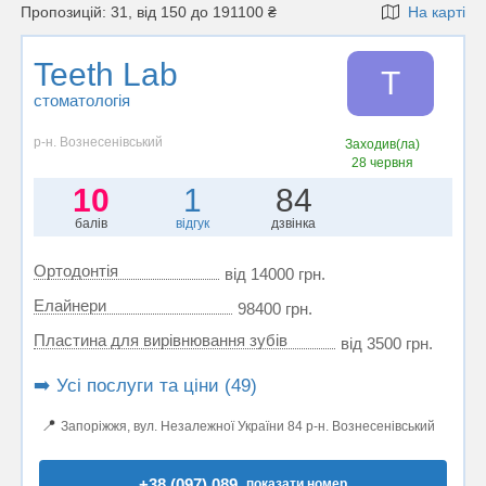
Пропозицій: 31, від 150 до 191100 ₴
На карті
Teeth Lab
T
стоматологія
р-н. Вознесенівський
Заходив(ла)
28 червня
10
1
84
балів
відгук
дзвінка
Ортодонтія
від 14000 грн.
Елайнери
98400 грн.
Пластина для вирівнювання зубів
від 3500 грн.
➡️ Усі послуги та ціни (49)
📍
Запоріжжя, вул. Незалежної України 84 р-н. Вознесенівський
+38 (097) 089..
показати номер