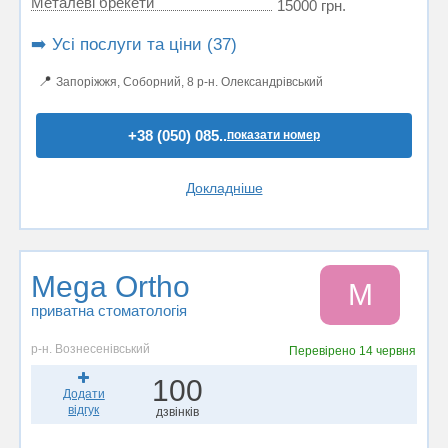
Металеві брекети
15000 грн.
➡️ Усі послуги та ціни (37)
📍
Запоріжжя, Соборний, 8 р-н. Олександрівський
+38 (050) 085..
показати номер
Докладніше
Mega Ortho
M
приватна стоматологія
р-н. Вознесенівський
Перевірено
14 червня
100
Додати
відгук
дзвінків