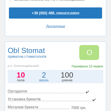
+38 (050) 488..
показати номер
Докладніше
Obl Stomat
O
приватна стоматологія
р-н. Олександрівський
Перевірено
10 червня
10
2
100
балів
відгука
дзвінків
Ортодонтія
✔️
Установка брекетів
✔️
Металеві брекети
7000 грн.