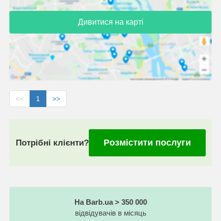
Дивитися на карті
<<
1
>>
Розмістити послуги
Потрібні клієнти?
На Barb.ua > 350 000
відвідувачів в місяць