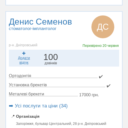
Денис Семенов
ДС
стоматолог-імплантолог
р-н. Дніпровський
Перевірено
20 червня
100
Додати
відгук
дзвінків
Ортодонтія
✔️
Установка брекетів
✔️
Металеві брекети
17000 грн.
➡️ Усі послуги та ціни (34)
📍
Організація
Запоріжжя, бульвар Центральний, 28 р-н. Дніпровський