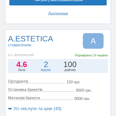
Докладніше
A.ESTETICA
A
стоматологія
р-н. Дніпровський
Перевірено
24 червня
4.6
2
100
бала
відгука
дзвінків
Ортодонтія
150 грн.
Установка брекетів
9000 грн.
Металеві брекети
9000 грн.
➡️ Усі послуги та ціни (43)