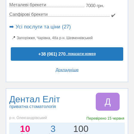
Металеві брекети
7000 грн.
Сапфірові брекети
✔️
➡️ Усі послуги та ціни (27)
📍
Запоріжжя, Чарівна, 48а р-н. Шевченківський
+38 (061) 270..
показати номер
Докладніше
Дентал Еліт
Д
приватна стоматологія
р-н. Олександрівський
Перевірено
15 червня
10
3
100