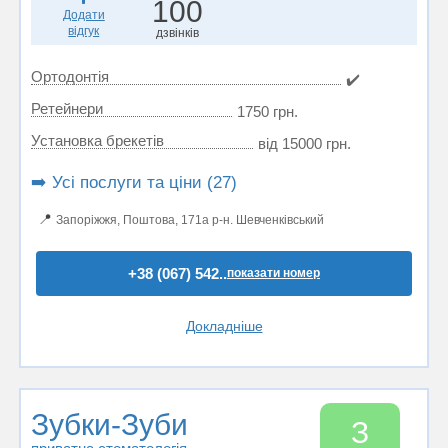
100
Додати
відгук
дзвінків
Ортодонтія
✔️
Ретейнери
1750 грн.
Установка брекетів
від 15000 грн.
➡️ Усі послуги та ціни (27)
📍
Запоріжжя, Поштова, 171а р-н. Шевченківський
+38 (067) 542..
показати номер
Докладніше
Зубки-Зуби
З