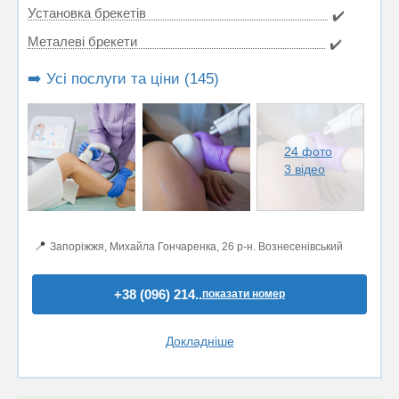
Установка брекетів
✔️
Металеві брекети
✔️
➡️ Усі послуги та ціни (145)
24 фото
3 відео
📍
Запоріжжя, Михайла Гончаренка, 26 р-н. Вознесенівський
+38 (096) 214..
показати номер
Докладніше