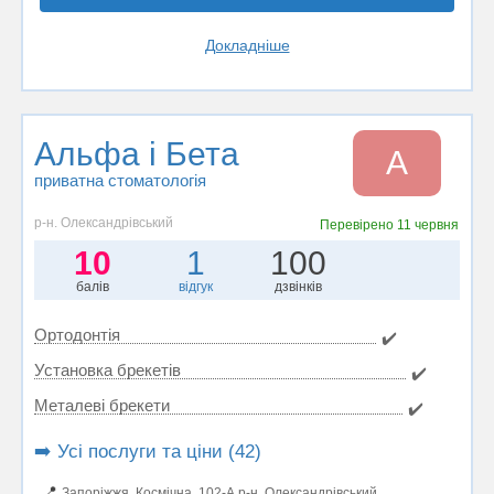
Докладніше
Альфа і Бета
А
приватна стоматологія
р-н. Олександрівський
Перевірено
11 червня
10
1
100
балів
відгук
дзвінків
Ортодонтія
✔️
Установка брекетів
✔️
Металеві брекети
✔️
➡️ Усі послуги та ціни (42)
📍
Запоріжжя, Космічна, 102-А р-н. Олександрівський