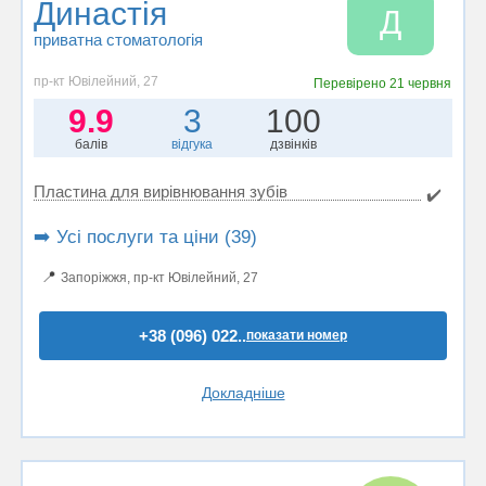
Династія
Д
приватна стоматологія
пр-кт Ювілейний, 27
Перевірено
21 червня
9.9
3
100
балів
відгука
дзвінків
Пластина для вирівнювання зубів
✔️
➡️ Усі послуги та ціни (39)
📍
Запоріжжя, пр-кт Ювілейний, 27
+38 (096) 022..
показати номер
Докладніше