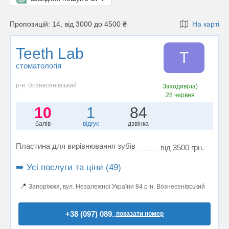
Пропозицій: 14, від 3000 до 4500 ₴
На карті
Teeth Lab
T
стоматологія
р-н. Вознесенівський
Заходив(ла)
28 червня
10
1
84
балів
відгук
дзвінка
Пластина для вирівнювання зубів
від 3500 грн.
➡️ Усі послуги та ціни (49)
📍
Запоріжжя, вул. Незалежної України 84 р-н. Вознесенівський
+38 (097) 089..
показати номер