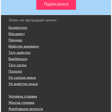
Запис на процедури краси:
Косметолог
Масажист
Перукар
Майстер манікюру
Тату майстер
Барбершоп
Тату салон
Подолог
Усі салони краси
Усі майстри краси
Чоловіча стрижка
Жіноча стрижка
Фарбування волосся