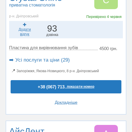
C
приватна стоматологія
р-н. Дніпровський
Перевірено
4 червня
93
Додати
відгук
дзвінка
Пластина для вирівнювання зубів
4500 грн.
➡️ Усі послуги та ціни (29)
📍
Запоріжжя, Якова-Новицкого, 8 р-н. Дніпровський
+38 (067) 713..
показати номер
Докладніше
АйсДент