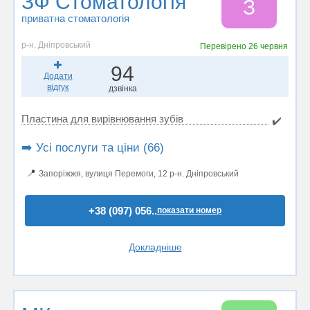
ЗФ Стоматологія
З
приватна стоматологія
р-н. Дніпровський
Перевірено
26 червня
94
Додати
відгук
дзвінка
Пластина для вирівнювання зубів
✔️
➡️ Усі послуги та ціни (66)
📍
Запоріжжя, вулиця Перемоги, 12 р-н. Дніпровський
+38 (097) 056..
показати номер
Докладніше