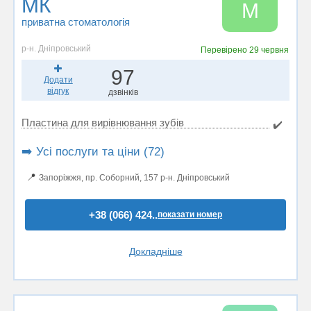
МК
М
приватна стоматологія
р-н. Дніпровський
Перевірено
29 червня
97
Додати
відгук
дзвінків
Пластина для вирівнювання зубів
✔️
➡️ Усі послуги та ціни (72)
📍
Запоріжжя, пр. Соборний, 157 р-н. Дніпровський
+38 (066) 424..
показати номер
Докладніше