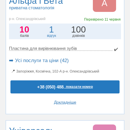
Альфа і Бета
А
приватна стоматологія
р-н. Олександрівський
Перевірено
11 червня
10
1
100
балів
відгук
дзвінків
Пластина для вирівнювання зубів
✔️
➡️ Усі послуги та ціни (42)
📍
Запоріжжя, Космічна, 102-А р-н. Олександрівський
+38 (050) 488..
показати номер
Докладніше