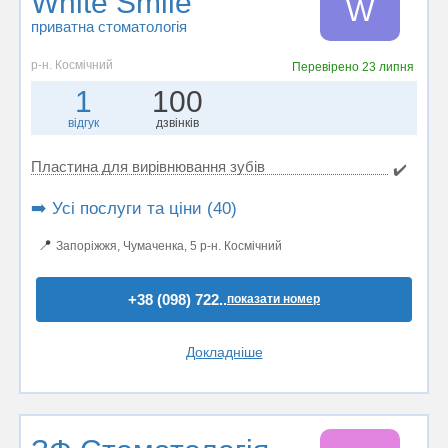
White Smile
W
приватна стоматологія
р-н. Космічний
Перевірено
23 липня
1
100
відгук
дзвінків
Пластина для вирівнювання зубів
✔️
➡️ Усі послуги та ціни (40)
📍
Запоріжжя, Чумаченкa, 5 р-н. Космічний
+38 (098) 722..
показати номер
Докладніше