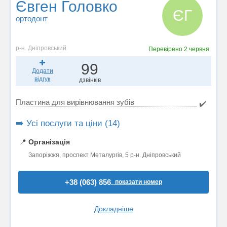
Євген Головко
ЄГ
ортодонт
р-н. Дніпровський
Перевірено
2 червня
99
Додати
відгук
дзвінків
Пластина для вирівнювання зубів
✔️
➡️ Усі послуги та ціни (14)
📍
Організація
Запоріжжя, проспект Металургів, 5 р-н. Дніпровський
+38 (063) 856..
показати номер
Докладніше