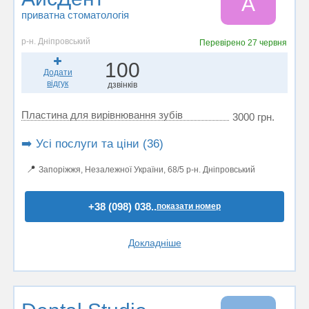
А
приватна стоматологія
р-н. Дніпровський
Перевірено
27 червня
100
Додати
відгук
дзвінків
Пластина для вирівнювання зубів
3000 грн.
➡️ Усі послуги та ціни (36)
📍
Запоріжжя, Незалежної України, 68/5 р-н. Дніпровський
+38 (098) 038..
показати номер
Докладніше