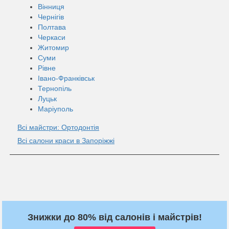
Вінниця
Чернігів
Полтава
Черкаси
Житомир
Суми
Рівне
Івано-Франківськ
Тернопіль
Луцьк
Маріуполь
Всі майстри: Ортодонтія
Всі салони краси в Запоріжжі
Знижки до 80% від салонів і майстрів!