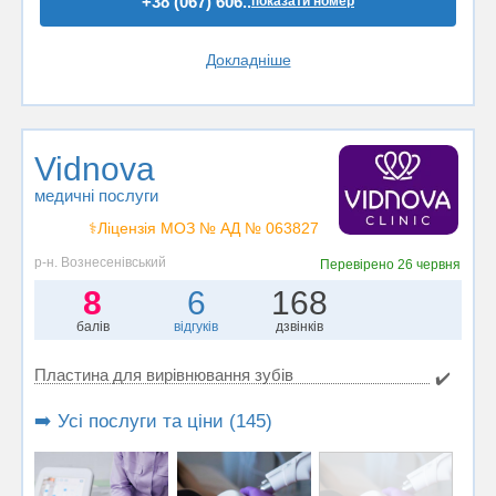
+38 (067) 606..
показати номер
Докладніше
Vidnova
медичні послуги
⚕️Ліцензія МОЗ № АД № 063827
р-н. Вознесенівський
Перевірено
26 червня
8
6
168
балів
відгуків
дзвінків
Пластина для вирівнювання зубів
✔️
➡️ Усі послуги та ціни (145)