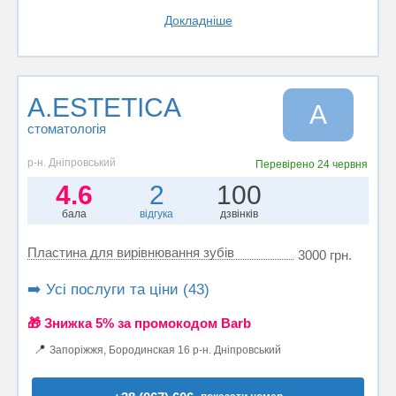
Докладніше
A.ESTETICA
A
стоматологія
р-н. Дніпровський
Перевірено
24 червня
4.6
2
100
бала
відгука
дзвінків
Пластина для вирівнювання зубів
3000 грн.
➡️ Усі послуги та ціни (43)
🎁 Знижка 5% за промокодом Barb
📍
Запоріжжя, Бородинская 16 р-н. Дніпровський