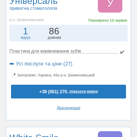
Універсаль
У
приватна стоматологія
р-н. Шевченківський
Перевірено
10 червня
1
86
відгук
дзвінків
Пластина для вирівнювання зубів
✔️
➡️ Усі послуги та ціни (27)
📍
Запоріжжя, Чарівна, 48а р-н. Шевченківський
+38 (061) 270..
показати номер
Докладніше