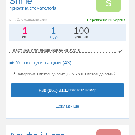
Smile
S
приватна стоматологія
р-н. Олександрівський
Перевірено
30 червня
1
1
100
бал
відгук
дзвінків
Пластина для вирівнювання зубів
✔️
➡️ Усі послуги та ціни (43)
📍
Запоріжжя, Олександрівська, 31/25 р-н. Олександрівський
+38 (061) 218..
показати номер
Докладніше