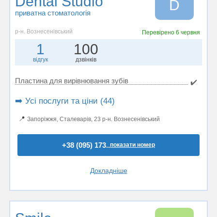
Dental Studio
D
приватна стоматологія
р-н. Вознесенівський
Перевірено
6 червня
1
100
відгук
дзвінків
Пластина для вирівнювання зубів
✔️
➡️ Усі послуги та ціни (44)
📍
Запоріжжя, Сталеварів, 23 р-н. Вознесенівський
+38 (095) 173..
показати номер
Докладніше