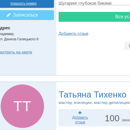
Шугаринг глубокое бикини
показать номер
Записаться
Все ус
дрес
Добавить отзыв
ладимир
,
ул. Данила Галицького 8
мотреть на карте
Татьяна Тихенко
ТТ
мастер эпиляции, мастер депиляции
100
Добавить
звон
отзыв