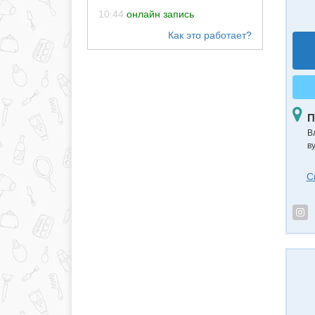
10:44
онлайн запись
П
В
в
С