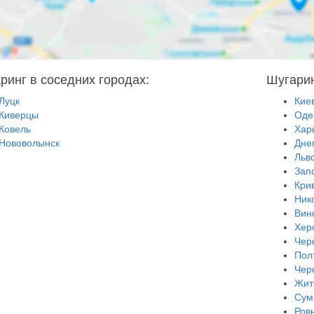
ринг в соседних городах:
Шугарин
Луцк
Кие
Киверцы
Оде
Ковель
Хар
Нововолынск
Дне
Льв
Зап
Кри
Ник
Вин
Хер
Чер
Пол
Чер
Жит
Сум
Ров