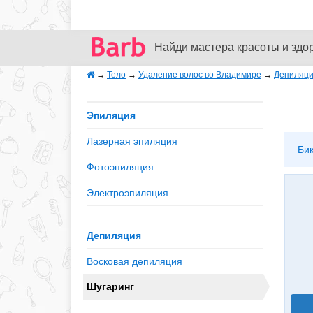
Найди мастера красоты и здо
→
Тело
→
Удаление волос во Владимире
→
Депиляц
Эпиляция
Лазерная эпиляция
Би
Фотоэпиляция
Электроэпиляция
Депиляция
Восковая депиляция
Шугаринг