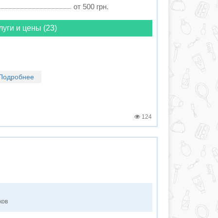
от 500 грн.
луги и цены (23)
Подробнее
124
ков