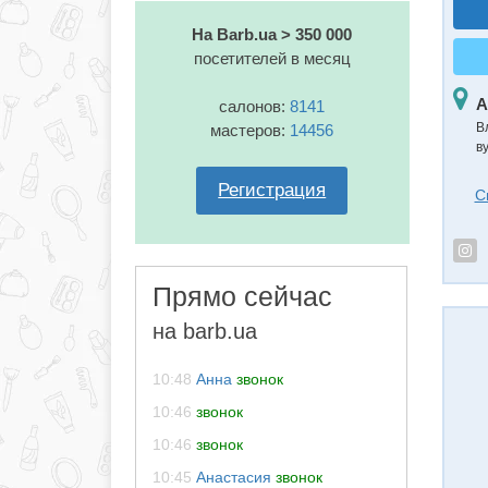
На Barb.ua > 350 000
посетителей в месяц
А
салонов:
8141
В
мастеров:
14456
в
Регистрация
С
Прямо сейчас
на barb.ua
10:48
Анна
звонок
10:46
звонок
10:46
звонок
10:45
Анастасия
звонок