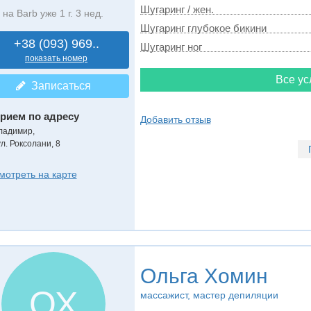
Шугаринг / жен.
на Barb уже 1 г. 3 нед.
Шугаринг глубокое бикини
+38 (093) 969..
Шугаринг ног
показать номер
Все ус
Записаться
рием по адресу
Добавить отзыв
ладимир,
ул. Роксолани, 8
мотреть на карте
Ольга Хомин
ОХ
массажист, мастер депиляции