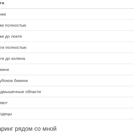
га
ики
ки полностью
ки до локтя
ги полностью
ги до колена
кини
убокое бикини
дмышечные области
вот
одицы
ринг рядом со мной