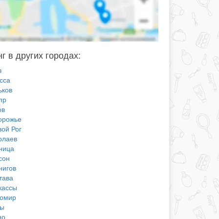
г в других городах:
в
сса
ьков
пр
ов
орожье
вой Рог
олаев
ница
сон
нигов
тава
кассы
омир
ы
но