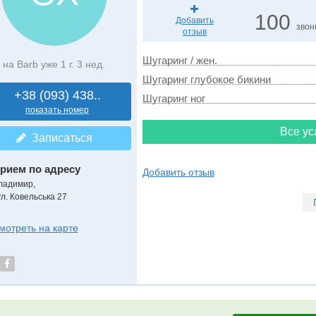
100
Добавить
звон
отзыв
Шугаринг / жен.
на Barb уже 1 г. 3 нед.
Шугаринг глубокое бикини
+38 (093) 438..
Шугаринг ног
показать номер
Все ус
Записаться
рием по адресу
Добавить отзыв
ладимир,
ул. Ковельська 27
мотреть на карте