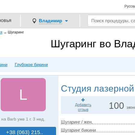
Русск
ровья
Владимир
ия
→
Шугаринг
Шугаринг во Вл
кини
Глубокое бикини
Студия лазерной
L
100
Добавить
звон
отзыв
на Barb уже 1 г. 3 нед.
Шугаринг / жен.
Шугаринг бикини
+38 (063) 215..