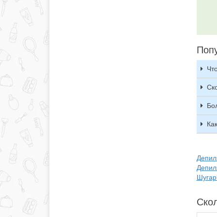
Поп
Что
Ск
Бо
Ка
Депиля
Депил
Шугар
Скол