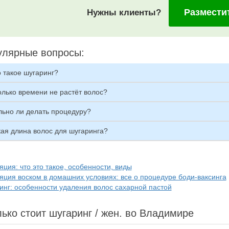
Размести
Нужны клиенты?
улярные вопросы:
 такое шугаринг?
олько времени не растёт волос?
льно ли делать процедуру?
кая длина волос для шугаринга?
ция: что это такое, особенности, виды
яция воском в домашних условиях: все о процедуре боди-ваксинга
инг: особенности удаления волос сахарной пастой
ько стоит шугаринг / жен. во Владимире