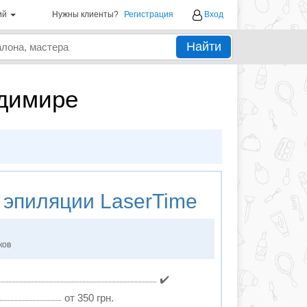
ий
Нужны клиенты?
Регистрация
Вход
Найти
адимире
 эпиляции
LaserTime
ков
✔️
от 350 грн.