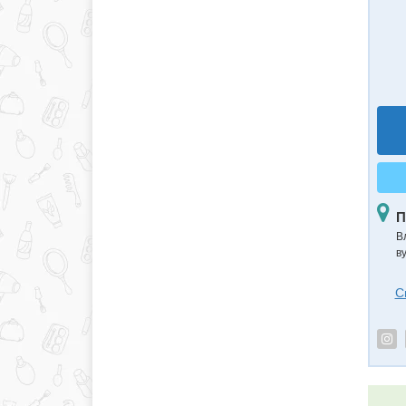
П
В
в
С