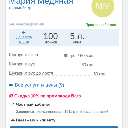
Мария Медяная
ММ
лэшмейкер
р-н. Александровский
Проверено
3 июня
100
5 л.
Добавить
отзыв
звонков
опыт
Шугаринг / жен.
60 грн. / 60 мин.
Шугаринг рук
60 грн.
Шугаринг рук до локтя
50 грн.
➡️ Все услуги и цены (9)
🎁 Cкидка 10% по промокоду Barb
📍
Частный кабинет
Запорожье, александровская 114а р-н. Александровский
🚗
Выезжаю к клиенту