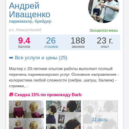
Андрей
Иващенко
парикмахер
, брейдер
р-н. Немышлянский
Заходил(а)
вчера
9.4
26
188
23 г.
баллов
отзывов
звонков
опыт
➡️ Все услуги и цены (25)
Мастер с 20-летним опытом работы выполнит полный
перечень парикмахерских услуг. Основное направление -
колористика любой сложности (омбре, шатуш, балаяж) -
стрижки,...
🎁 Cкидка 15% по промокоду Barb
33 фото