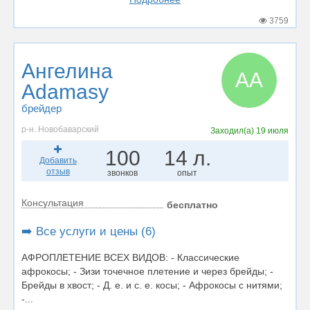
3759
Ангелина
АA
Adamasy
брейдер
р-н. Новобаварский
Заходил(а)
19 июля
100
14 л.
Добавить
отзыв
звонков
опыт
Консультация
бесплатно
➡️ Все услуги и цены (6)
АФРОПЛЕТЕНИЕ ВСЕХ ВИДОВ: - Классические
афрокосы; - Зизи точечное плетение и через брейды; -
Брейды в хвост; - Д. е. и с. е. косы; - Афрокосы с нитями;
-...