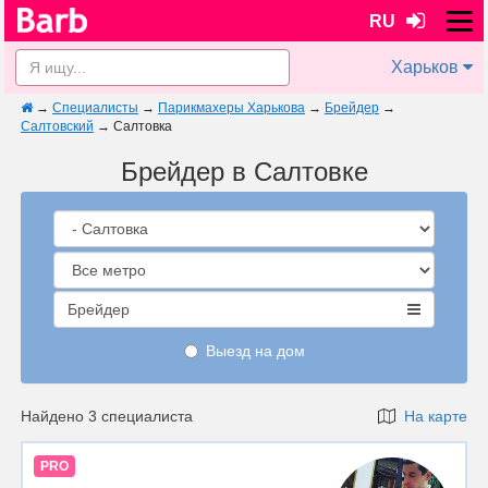
RU
Харьков
→
Специалисты
→
Парикмахеры Харькова
→
Брейдер
→
Салтовский
→
Салтовка
Брейдер в Салтовке
Брейдер
Выезд на дом
Найдено 3 специалиста
На карте
PRO