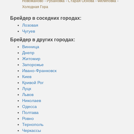
Новожаново
-
Рубановка
-
Старая Основа
-
Филиповка
-
Холодная Гора
Брейдер в соседних городах:
Лозовая
Чугуев
Брейдер в других городах:
Винница
Днепр
Житомир
Запорожье
Ивано-Франковск
Киев
Кривой Рог
Луцк
Львов
Николаев
Одесса
Полтава
Ровно
Тернополь
Черкассы