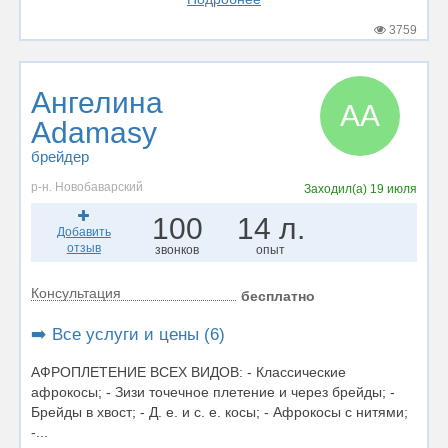
3759
Ангелина
АA
Adamasy
брейдер
р-н. Новобаварский
Заходил(а)
19 июля
100
14 л.
Добавить
отзыв
звонков
опыт
Консультация
бесплатно
➡️ Все услуги и цены (6)
АФРОПЛЕТЕНИЕ ВСЕХ ВИДОВ: - Классические
афрокосы; - Зизи точечное плетение и через брейды; -
Брейды в хвост; - Д. е. и с. е. косы; - Афрокосы с нитями;
-...