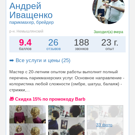
Андрей
Иващенко
парикмахер
, брейдер
р-н. Немышлянский
Заходил(а)
вчера
9.4
26
188
23 г.
баллов
отзывов
звонков
опыт
➡️ Все услуги и цены (25)
Мастер с 20-летним опытом работы выполнит полный
перечень парикмахерских услуг. Основное направление -
колористика любой сложности (омбре, шатуш, балаяж) -
стрижки,...
🎁 Cкидка 15% по промокоду Barb
33 фото