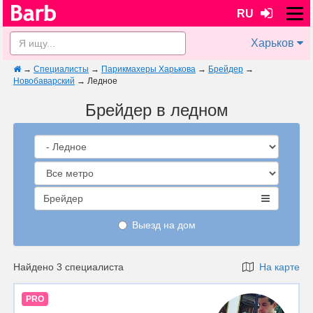
RU
Харьков
→
Специалисты
→
Парикмахеры Харькова
→
Брейдер
→
Новобаварский
→
Ледное
Брейдер в ледном
Брейдер
Выезд на дом
Найдено 3 специалиста
На карте
PRO