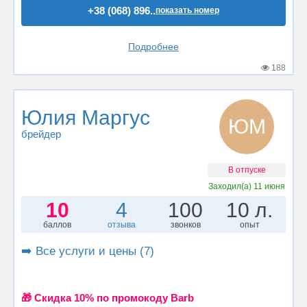
+38 (068) 896..
показать номер
Подробнее
188
Юлия Маргус
ЮМ
брейдер
В отпуске
Заходил(а)
11 июня
10
4
100
10 л.
баллов
отзыва
звонков
опыт
➡️ Все услуги и цены (7)
🎁 Cкидка 10% по промокоду Barb