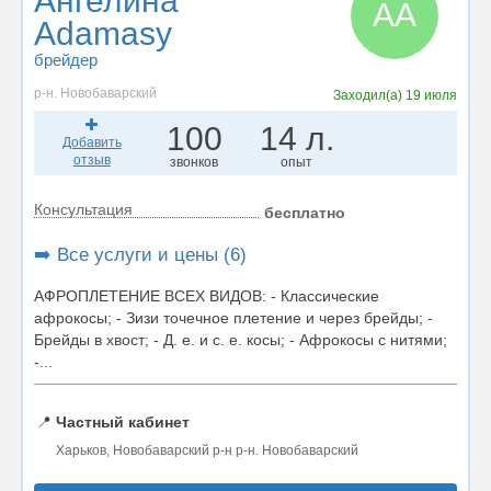
Ангелина
АA
Adamasy
брейдер
р-н. Новобаварский
Заходил(а)
19 июля
100
14 л.
Добавить
отзыв
звонков
опыт
Консультация
бесплатно
➡️ Все услуги и цены (6)
АФРОПЛЕТЕНИЕ ВСЕХ ВИДОВ: - Классические
афрокосы; - Зизи точечное плетение и через брейды; -
Брейды в хвост; - Д. е. и с. е. косы; - Афрокосы с нитями;
-...
📍
Частный кабинет
Харьков, Новобаварский р-н р-н. Новобаварский