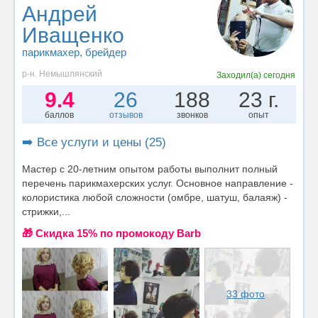
Андрей
Иващенко
парикмахер
, брейдер
р-н. Немышлянский
Заходил(а)
сегодня
9.4
26
188
23 г.
баллов
отзывов
звонков
опыт
➡️ Все услуги и цены (25)
Мастер с 20-летним опытом работы выполнит полный
перечень парикмахерских услуг. Основное направление -
колористика любой сложности (омбре, шатуш, балаяж) -
стрижки,...
🎁 Cкидка 15% по промокоду Barb
33 фото