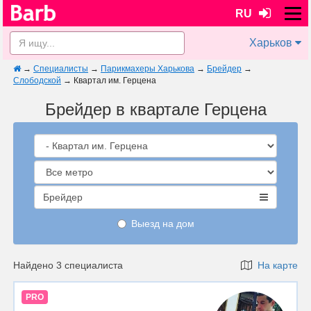
RU
Харьков
→
Специалисты
→
Парикмахеры Харькова
→
Брейдер
→
Слободской
→
Квартал им. Герцена
Брейдер в квартале Герцена
Брейдер
Выезд на дом
Найдено 3 специалиста
На карте
PRO