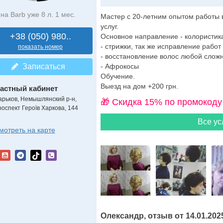
на Barb уже 8 л. 1 мес.
Мастер с 20-летним опытом работы 
услуг.
+38 (050) 980..
Основное направление - колористик
- стрижки, так же исправление работ
показать номер
- восстановление волос любой сложн
Записаться
- Афрокосы
Обучение.
Выезд на дом +200 грн.
астный кабинет
арьков, Немышлянский р-н,
🎁 Cкидка 15% по промокоду
роспект Героїв Харкова, 144
Все ус
мотреть на карте
Олександр, отзыв от 14.01.202