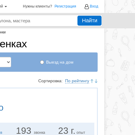
ий
Нужны клиенты?
Регистрация
Вход
Найти
нки
енках
Выезд на дом
Сортировка:
По рейтингу
о
193
23 г.
ов
звонка
опыт