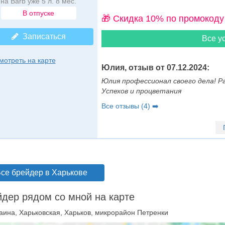
на Barb уже 5 л. 8 мес.
В отпуске
🎁 Cкидка 10% по промокоду
Записаться
Все ус
мотреть на карте
Юлия, отзыв от 07.12.2024:
Юлия профессионал своего дела! Р
Успехов и процветания
Все отзывы (4) ➡️
се брейдер в Харькове
дер рядом со мной на карте
аина, Харьковская, Харьков, микрорайон Петренки