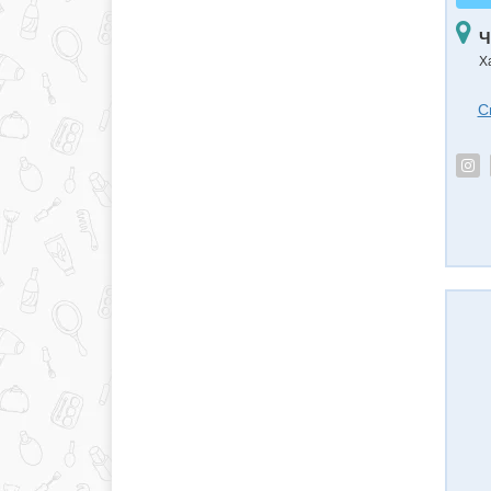
Ч
Х
С