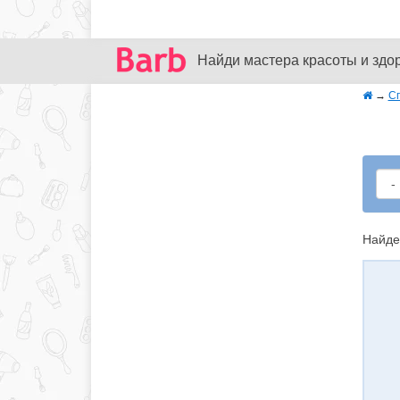
Найди мастера красоты и здо
→
С
Найде