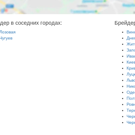
дер в соседних городах:
Брейдер
Лозовая
Вин
Чугуев
Дне
Жит
Зап
Ива
Кие
Кри
Луц
Льв
Ник
Оде
Пол
Ров
Тер
Чер
Чер