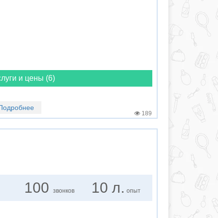
луги и цены (6)
Подробнее
189
100
10 л.
звонков
опыт