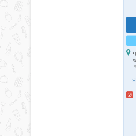
Ч
Х
п
С