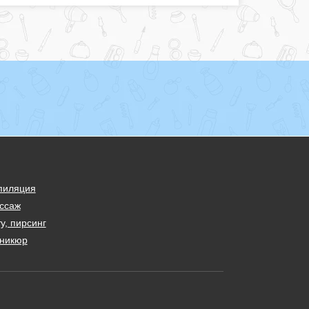
пиляция
ссаж
у, пирсинг
никюр