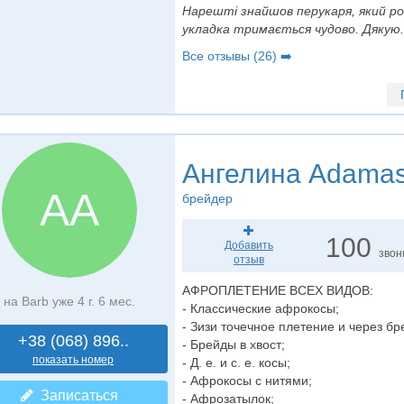
Нарешті знайшов перукаря, який ро
укладка тримається чудово. Дякую.
Все отзывы (26) ➡️
Ангелина Adama
АA
брейдер
100
Добавить
звон
отзыв
АФРОПЛЕТЕНИЕ ВСЕХ ВИДОВ:
на Barb уже 4 г. 6 мес.
- Классические афрокосы;
- Зизи точечное плетение и через бр
+38 (068) 896..
- Брейды в хвост;
показать номер
- Д. е. и с. е. косы;
- Афрокосы с нитями;
Записаться
- Афрозатылок;