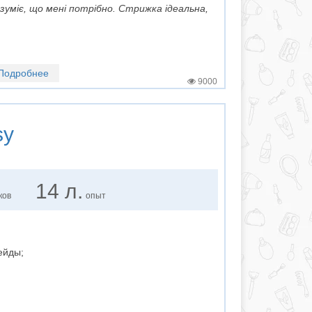
зуміє, що мені потрібно. Стрижка ідеальна,
Подробнее
9000
sy
14 л.
ков
опыт
ейды;