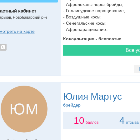
- Афролоканы через брейды;
астный кабинет
- Голливудское наращивание;
- Воздушные косы;
арьков, Новобаварский р-н
- Сенегальские косы;
- Афронаращивание...
мотреть на карте
Консультация - бесплатно.
Все ус
Юлия Маргус
ЮМ
брейдер
10
4
баллов
отзыва