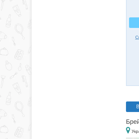
С
В
Брей
Укр