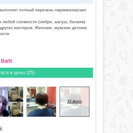
выполнит полный перечень парикмахерских
а любой сложности (омбре, шатуш, балаяж)
 других мастеров. Женские, мужские детские.
ости.
 Barb
луги и цены (25)
33 фото
5: