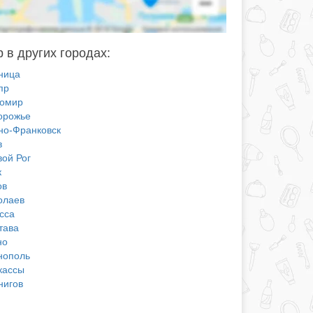
 в других городах:
ница
пр
омир
орожье
но-Франковск
в
вой Рог
к
ов
олаев
сса
тава
но
нополь
кассы
нигов