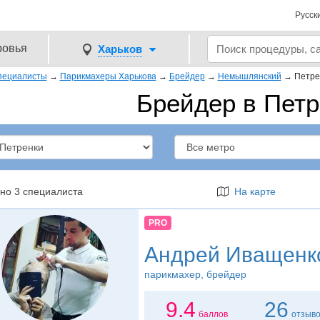
Русск
ровья
Харьков
пециалисты
→
Парикмахеры Харькова
→
Брейдер
→
Немышлянский
→
Петре
Брейдер в Петр
но 3 специалиста
На карте
PRO
Андрей Иващенк
парикмахер
, брейдер
9.4
26
баллов
отзыв