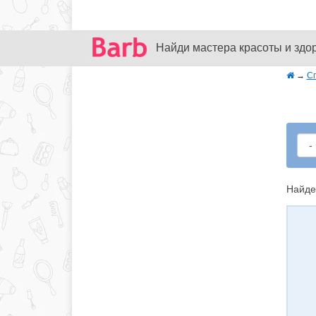
Найди мастера красоты и здо
→
С
Найде