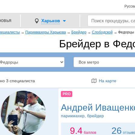
Русск
ровья
Харьков
пециалисты
→
Парикмахеры Харькова
→
Брейдер
→
Слободской
→
Федорцы
Брейдер в Фед
но 3 специалиста
На карте
PRO
Андрей Иващенк
парикмахер
, брейдер
9.4
26
баллов
отзыв