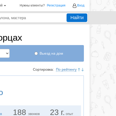
ий
Нужны клиенты?
Регистрация
Вход
Найти
орцах
Выезд на дом
Сортировка:
По рейтингу
о
188
23 г.
ов
звонков
опыт