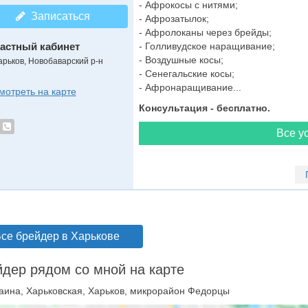
- Афрокосы с нитями;
Записаться
- Афрозатылок;
- Афролоканы через брейды;
астный кабинет
- Голливудское наращивание;
- Воздушные косы;
арьков, Новобаварский р-н
- Сенегальские косы;
- Афронаращивание...
мотреть на карте
Консультация - бесплатно.
Все ус
се брейдер в Харькове
дер рядом со мной на карте
аина, Харьковская, Харьков, микрорайон Федорцы