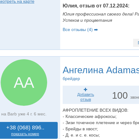
мотреть на карте
Юлия, отзыв от 07.12.2024:
Юлия профессионал своего дела! Р
Успехов и процветания
Все отзывы (4) ➡️
Ангелина Adama
АA
брейдер
100
Добавить
звон
отзыв
АФРОПЛЕТЕНИЕ ВСЕХ ВИДОВ:
на Barb уже 4 г. 6 мес.
- Классические афрокосы;
- Зизи точечное плетение и через бр
+38 (068) 896..
- Брейды в хвост;
показать номер
- Д. е. и с. е. косы;