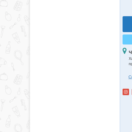
Ч
Х
п
С