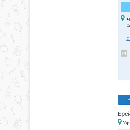
Ч
Х
С
В
Брей
Укр