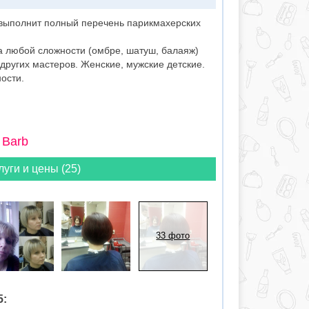
выполнит полный перечень парикмахерских
а любой сложности (омбре, шатуш, балаяж)
 других мастеров. Женские, мужские детские.
ости.
 Barb
луги и цены (25)
33 фото
5: