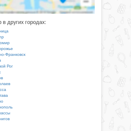
 в других городах:
ница
пр
омир
орожье
но-Франковск
в
вой Рог
к
ов
олаев
сса
тава
но
нополь
кассы
нигов