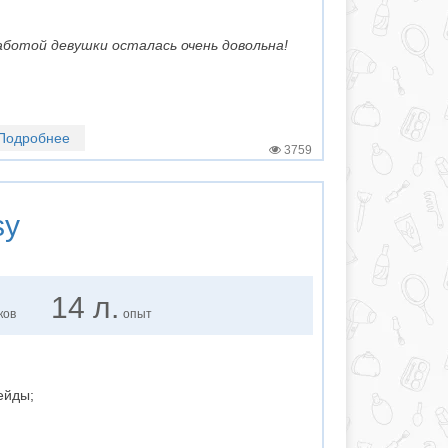
аботой девушки осталась очень довольна!
Подробнее
3759
sy
14 л.
ков
опыт
ейды;