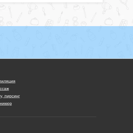
пиляция
ссаж
у, пирсинг
никюр