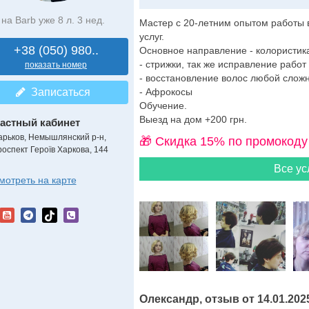
на Barb уже 8 л. 3 нед.
Мастер с 20-летним опытом работы 
услуг.
+38 (050) 980..
Основное направление - колористик
- стрижки, так же исправление работ
показать номер
- восстановление волос любой сложн
Записаться
- Афрокосы
Обучение.
Выезд на дом +200 грн.
астный кабинет
арьков, Немышлянский р-н,
🎁 Cкидка 15% по промокоду
роспект Героїв Харкова, 144
Все ус
мотреть на карте
Олександр, отзыв от 14.01.202