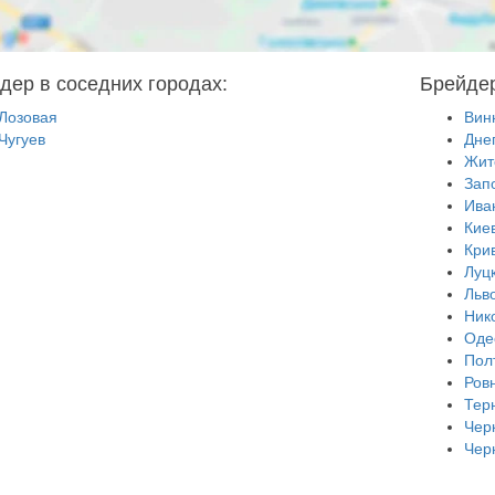
дер в соседних городах:
Брейдер
Лозовая
Вин
Чугуев
Дне
Жит
Зап
Ива
Кие
Кри
Луц
Льв
Ник
Оде
Пол
Ров
Тер
Чер
Чер