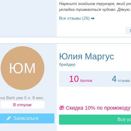
Нарешті знайшов перукаря, який ро
укладка тримається чудово. Дякую.
Все отзывы (26) ➡️
Юлия Маргус
ЮМ
брейдер
10
4
баллов
отзыва
на Barb уже 5 л. 8 мес.
В отпуске
🎁 Cкидка 10% по промокоду
Записаться
Все ус