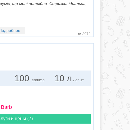
зуміє, що мені потрібно. Стрижка ідеальна,
Подробнее
8972
100
10 л.
звонков
опыт
 Barb
луги и цены (7)