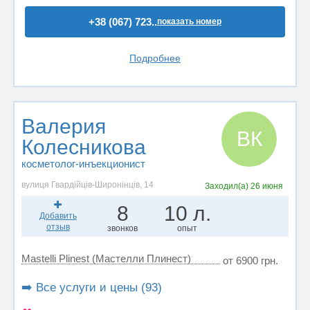
+38 (067) 723..
показать номер
Подробнее
Валерия
ВК
Колесникова
косметолог-инъекционист
вулиця Гвардійців-Широнінців, 14
Заходил(а)
26 июня
8
10 л.
Добавить
отзыв
звонков
опыт
Mastelli Plinest (Мастелли Плинест)
от 6900 грн.
➡️ Все услуги и цены (93)