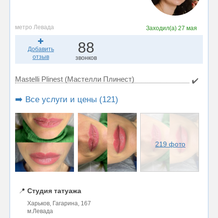
метро Левада
Заходил(а)
27 мая
88
Добавить
отзыв
звонков
Mastelli Plinest (Мастелли Плинест)
✔️
➡️ Все услуги и цены (121)
219 фото
📍
Студия татуажа
Харьков, Гагарина, 167
м.Левада