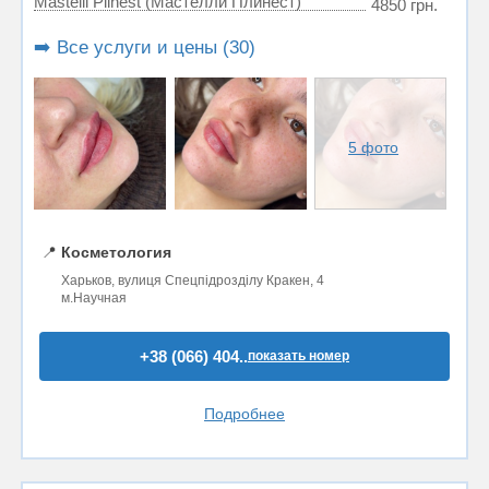
Mastelli Plinest (Мастелли Плинест)
4850 грн.
➡️ Все услуги и цены (30)
5 фото
📍
Косметология
Харьков, вулиця Спецпідрозділу Кракен, 4
м.Научная
+38 (066) 404..
показать номер
Подробнее