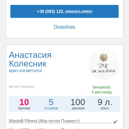
+38 (093) 122..
показать номер
Подробнее
Анастасия
Колесник
врач-косметолог
метро Научная
Заходил(а)
4 дня назад
10
5
100
9 л.
баллов
отзывов
звонков
опыт
Mastelli Plinest (Мастелли Плинест)
✔️