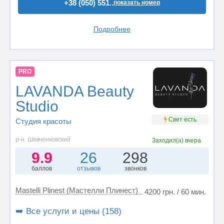
+38 (050) 551..
показать номер
Подробнее
PRO
LAVANDA Beauty
Studio
Свет есть
Студия красоты
р-н. Шевченковский
Заходил(а)
вчера
9.9
26
298
баллов
отзывов
звонков
Mastelli Plinest (Мастелли Плинест)
4200 грн. / 60 мин.
➡️ Все услуги и цены (158)