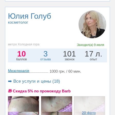
Юлия Голуб
косметолог
метро Холодная гора
Заходил(а)
9 июля
10
3
101
17 л.
баллов
отзыва
звонок
опыт
Мезотерапія
1000 грн. / 60 мин.
➡️ Все услуги и цены (18)
🎁 Cкидка 5% по промокоду Barb
20 фото