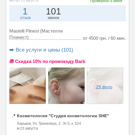
метро 23 августа
Проверено
9 июня
1
101
отзыв
звонок
Mastelli Plinest (Мастелли
Плинест)
от 4500 грн. / 60 мин.
➡️ Все услуги и цены (101)
🎁 Cкидка 10% по промокоду Barb
29 фото
📍
Косметология "Студия косметологии SHE"
Харьков, Ул. Тринклера, 2. Эт.5, к. 524
м.23 августа