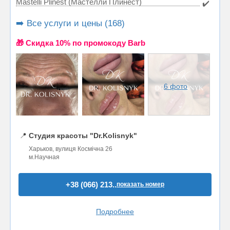
Mastelli Plinest (Мастелли Плинест)
✔️
➡️ Все услуги и цены (168)
🎁 Cкидка 10% по промокоду Barb
6 фото
📍
Студия красоты "Dr.Kolisnyk"
Харьков, вулиця Космічна 26
м.Научная
+38 (066) 213..
показать номер
Подробнее