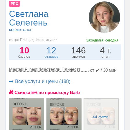
PRO
Светлана
Селегень
косметолог
метро Площадь Конституции
Заходил(а)
сегодня
10
12
146
4 г.
баллов
отзывов
звонков
опыт
Mastelli Plinest (Мастелли Плинест)
от ✔️ / 30 мин.
➡️ Все услуги и цены (188)
🎁 Cкидка 5% по промокоду Barb
44 фото