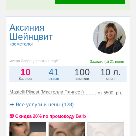
Аксиния
Шейнцвит
косметолог
метро Дворец спорта + ещё 1
Заходил(а)
21 июля
10
41
100
10 л.
баллов
отзыв
звонков
опыт
Mastelli Plinest (Мастелли Плинест)
от 5500 грн.
➡️ Все услуги и цены (128)
🎁 Cкидка 20% по промокоду Barb