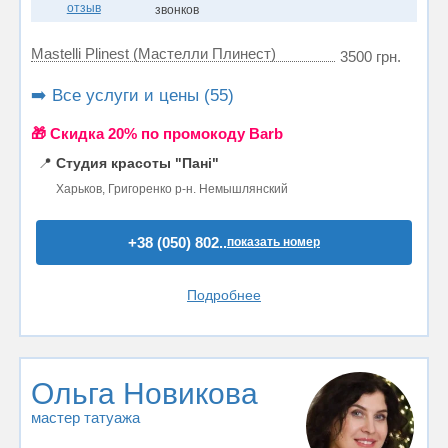
отзыв
звонков
Mastelli Plinest (Мастелли Плинест)
3500 грн.
➡️ Все услуги и цены (55)
🎁 Cкидка 20% по промокоду Barb
📍
Студия красоты "Пані"
Харьков, Григоренко р-н. Немышлянский
+38 (050) 802..
показать номер
Подробнее
Ольга Новикова
мастер татуажа