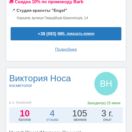
🎁 Cкидка 10% по промокоду Barb
📍
Студия красоты "Engel"
Харьков, вулиця Гвардійців-Широнінців, 14
+38 (093) 985..
показать номер
Подробнее
Виктория Носа
ВН
косметолог
р-н. Киевский
Заходил(а)
25 июня
10
4
105
3 г.
баллов
отзыва
звонков
опыт