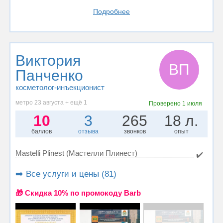
Подробнее
Виктория
ВП
Панченко
косметолог-инъекционист
метро 23 августа + ещё 1
Проверено
1 июля
10
3
265
18 л.
баллов
отзыва
звонков
опыт
Mastelli Plinest (Мастелли Плинест)
✔️
➡️ Все услуги и цены (81)
🎁 Cкидка 10% по промокоду Barb