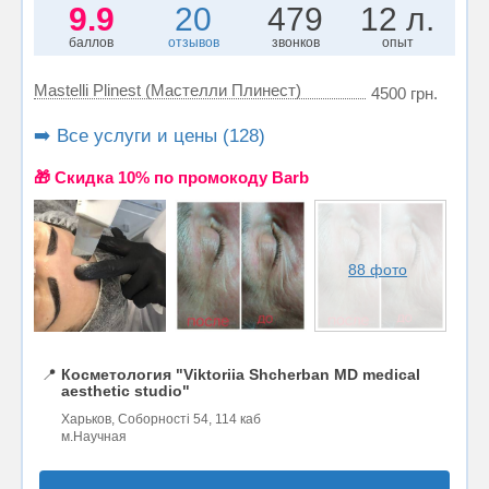
9.9
20
479
12 л.
баллов
отзывов
звонков
опыт
Mastelli Plinest (Мастелли Плинест)
4500 грн.
➡️ Все услуги и цены (128)
🎁 Cкидка 10% по промокоду Barb
88 фото
📍
Косметология "Viktoriia Shcherban MD medical
aesthetic studio"
Харьков, Соборності 54, 114 каб
м.Научная