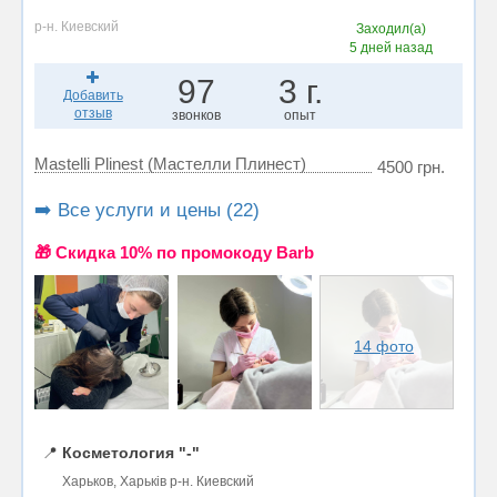
р-н. Киевский
Заходил(а)
5 дней назад
97
3 г.
Добавить
отзыв
звонков
опыт
Mastelli Plinest (Мастелли Плинест)
4500 грн.
➡️ Все услуги и цены (22)
🎁 Cкидка 10% по промокоду Barb
14 фото
📍
Косметология "-"
Харьков, Харьків р-н. Киевский